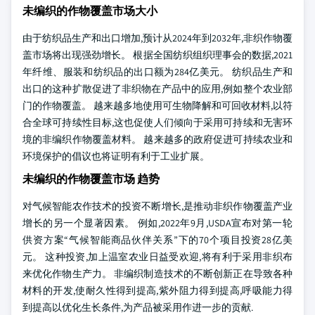
未编织的作物覆盖市场大小
由于纺织品生产和出口增加,预计从2024年到2032年,非织作物覆
盖市场将出现强劲增长。 根据全国纺织组织理事会的数据,2021
年纤维、服装和纺织品的出口额为284亿美元。 纺织品生产和
出口的这种扩散促进了非织物在产品中的应用,例如整个农业部
门的作物覆盖。 越来越多地使用可生物降解和可回收材料,以符
合全球可持续性目标,这也促使人们倾向于采用可持续和无害环
境的非编织作物覆盖材料。 越来越多的政府促进可持续农业和
环境保护的倡议也将证明有利于工业扩展。
未编织的作物覆盖市场 趋势
对气候智能农作技术的投资不断增长,是推动非织作物覆盖产业
增长的另一个显著因素。 例如,2022年9月,USDA宣布对第一轮
供资方案“气候智能商品伙伴关系”下的70个项目投资28亿美
元。 这种投资,加上温室农业日益受欢迎,将有利于采用非织布
来优化作物生产力。 非编织制造技术的不断创新正在导致各种
材料的开发,使耐久性得到提高,紫外阻力得到提高,呼吸能力得
到提高以优化生长条件,为产品被采用作进一步的贡献.