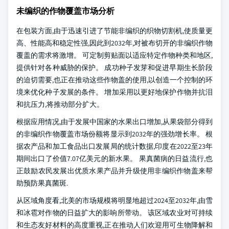
未编织的作物覆盖市场分析
在包装方面,由于迅速引进了节能非编织的织物切割机,使质量更
高、性能高和稳定性强,因此到2032年,对被布切开的非编织作物
覆盖的需求将激增。 可定制剪贴面以适应特定作物种类和地区,
提供针对各种威胁的保护。 成功种子发芽和促进早期生长阶段
的迫切需要,也正在推动这些作物盖的使用,以创造一个控制的环
境来优化种子发展的条件。 增加采用以更好地保护作物并抗泪
和抗压力,将推动部分扩大。
根据应用情况,由于发展中国家的水果出口增加,从果袋部分得到
的非编织作物覆盖市场份额将显示到2032年的强劲增长率。 根
据农产品和加工食品出口发展局的统计数据,印度在2022至23年
期间出口了价值7.07亿美元的新水果。 果真菌病的日益流行,也
正鼓励农民发展出优质水果产品并升级使用非编织作物盖来帮
助预防果真菌斑.
从区域角度看,北美的市场规模将明显地超过2024至2032年,由雪
和冰雹对作物的日益扩大的影响所带动。 该区域农业对可持续
和生态友好材料的高度重视,正在推动人们欢迎用可生物降解和