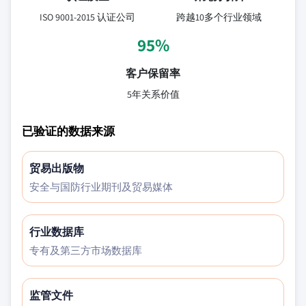
ISO 9001-2015 认证公司
跨越10多个行业领域
95%
客户保留率
5年关系价值
已验证的数据来源
贸易出版物
安全与国防行业期刊及贸易媒体
行业数据库
专有及第三方市场数据库
监管文件