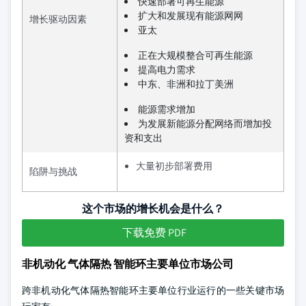
快速部署可再生能源
扩大和发展现有能源网网
增长驱动因素
亚太
正在大规模整合可再生能源
提高电力需求
中东、非洲和拉丁美洲
能源需求增加
为发展新能源分配网络而增加投
资和支出
大量初步部署费用
陷阱与挑战
这个市场的增长机会是什么？
下载免费 PDF
非机动化 气体隔热 智能环主要单位市场公司
跨非机动化气体隔热智能环主要单位行业运行的一些关键市场