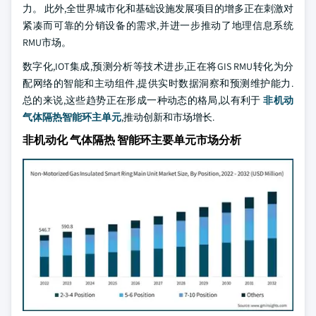
力。 此外,全世界城市化和基础设施发展项目的增多正在刺激对
紧凑而可靠的分销设备的需求,并进一步推动了地理信息系统
RMU市场。
数字化,IOT集成,预测分析等技术进步,正在将GIS RMU转化为分
配网络的智能和主动组件,提供实时数据洞察和预测维护能力.
总的来说,这些趋势正在形成一种动态的格局,以有利于
非机动
气体隔热智能环主单元
,推动创新和市场增长.
非机动化 气体隔热 智能环主要单元市场分析