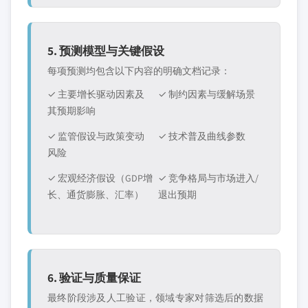
5. 预测模型与关键假设
每项预测均包含以下内容的明确文档记录：
✓ 主要增长驱动因素及
✓ 制约因素与缓解场景
其预期影响
✓ 监管假设与政策变动
✓ 技术普及曲线参数
风险
✓ 宏观经济假设（GDP增
✓ 竞争格局与市场进入/
长、通货膨胀、汇率）
退出预期
6. 验证与质量保证
最终阶段涉及人工验证，领域专家对筛选后的数据