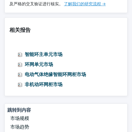
及严格的交叉验证进行核实。
了解我们的研究流程 →
相关报告
智能环主单元市场
环网单元市场
电动气体绝缘智能环网柜市场
非机动环网柜市场
跳转到内容
市场规模
市场趋势