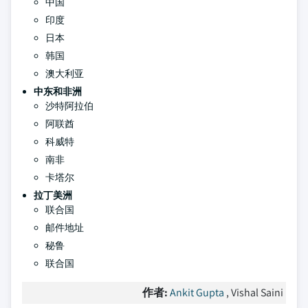
中国
印度
日本
韩国
澳大利亚
中东和非洲
沙特阿拉伯
阿联酋
科威特
南非
卡塔尔
拉丁美洲
联合国
邮件地址
秘鲁
联合国
作者:
Ankit Gupta
, Vishal Saini