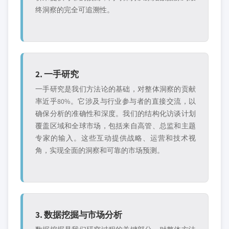
终洞察的完全可追溯性。
2. 一手研究
一手研究是我们方法论的基础，对整体洞察的贡献
率近乎80%。它涉及与行业参与者的直接交流，以
确保分析的准确性和深度。我们的结构化访谈计划
覆盖区域和全球市场，包括来自高管、总监和主题
专家的输入。这些互动提供战略、运营和技术视
角，实现全面的洞察和可靠的市场预测。
3. 数据挖掘与市场分析