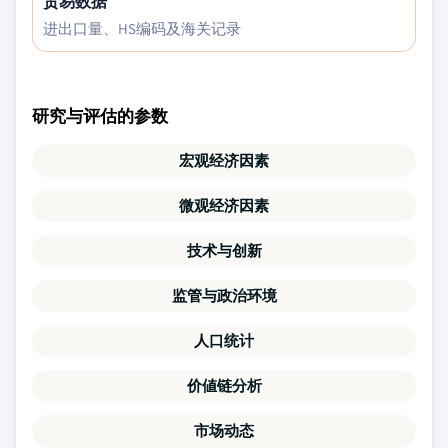
贸易数据
进出口量、HS编码及海关记录
研究与评估的参数
宏观经济因素
微观经济因素
技术与创新
监管与政治环境
人口统计
价値链分析
市场动态