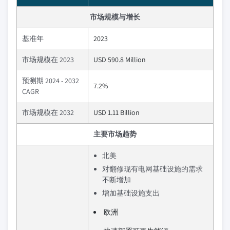
市场规模与增长
基准年
2023
市场规模在 2023
USD 590.8 Million
预测期 2024 - 2032
7.2%
CAGR
市场规模在 2032
USD 1.11 Billion
主要市场趋势
北美
对翻修现有电网基础设施的需求
不断增加
增加基础设施支出
欧洲