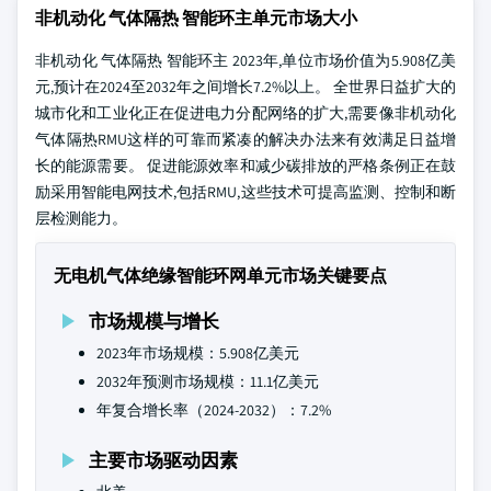
非机动化 气体隔热 智能环主单元市场大小
非机动化 气体隔热 智能环主 2023年,单位市场价值为5.908亿美
元,预计在2024至2032年之间增长7.2%以上。 全世界日益扩大的
城市化和工业化正在促进电力分配网络的扩大,需要像非机动化
气体隔热RMU这样的可靠而紧凑的解决办法来有效满足日益增
长的能源需要。 促进能源效率和减少碳排放的严格条例正在鼓
励采用智能电网技术,包括RMU,这些技术可提高监测、控制和断
层检测能力。
无电机气体绝缘智能环网单元市场关键要点
市场规模与增长
2023年市场规模：5.908亿美元
2032年预测市场规模：11.1亿美元
年复合增长率（2024-2032）：7.2%
主要市场驱动因素