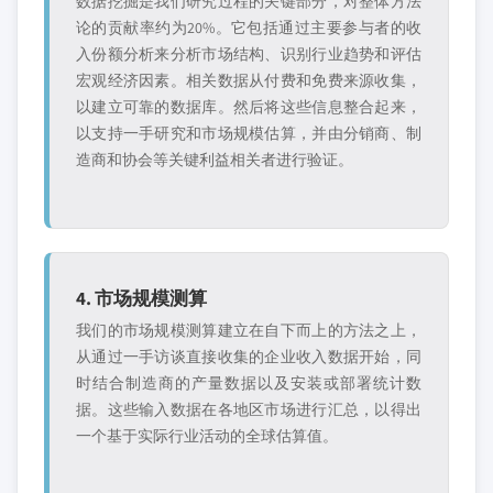
数据挖掘是我们研究过程的关键部分，对整体方法
论的贡献率约为20%。它包括通过主要参与者的收
入份额分析来分析市场结构、识别行业趋势和评估
宏观经济因素。相关数据从付费和免费来源收集，
以建立可靠的数据库。然后将这些信息整合起来，
以支持一手研究和市场规模估算，并由分销商、制
造商和协会等关键利益相关者进行验证。
4. 市场规模测算
我们的市场规模测算建立在自下而上的方法之上，
从通过一手访谈直接收集的企业收入数据开始，同
时结合制造商的产量数据以及安装或部署统计数
据。这些输入数据在各地区市场进行汇总，以得出
一个基于实际行业活动的全球估算值。