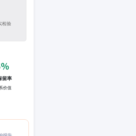
实检验
5%
保留率
系价值
构报告