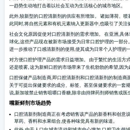
一趋势生动地打击着以社会互动为生活核心的城市地区。
此外,较新型的口腔清新剂的供应有所增加。 诸如薄荷、
此同时,将自然元素和有机元素纳入更新器中,也吸引了关注
社会文化原因促使对口腔清新剂的需求增加。 在亚洲,具体
球化,这些产品现在被新市场接受为日常口腔护理的一部分。
进一步推动了口感清新剂的使用,使其成为日常个人护理的
对方便口腔护理产品的需求日益增加。 由于繁忙的生活方式
还是喷雾, 这为新鲜口腔的市场带来了生机勃勃的希望,因
口腔保健产品制造商,即口腔清新剂和口腔清新剂的制造商
关于可提出保健要求的成分、标签、甚至保健要求的一套规
说,新加坡禁止销售咀嚼口香糖,除非由持牌药剂师销售或医
嘴新鲜剂市场趋势
口腔清新剂制造商正在考虑销售该产品的新香料和创意设
草药、香料和水果组合,使各种味觉具有新的味道。
此外,由于人口向城市流动和城市中心增加,口腔卫生领