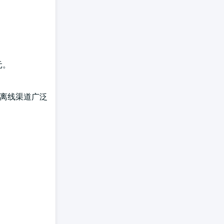
元。
种离线渠道广泛