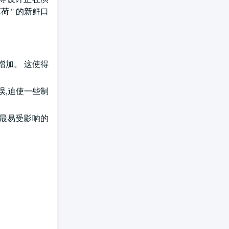
荷 " 的新鲜口
增加。 这使得
误,迫使一些制
些最易受影响的