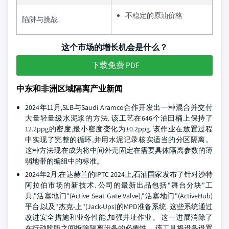
不稳定的原油价格
陷阱与挑战
这个市场的增长机会是什么？
下载免费 PDF
中东和非洲区域隔离产业新闻
2024年11月,SLB与Saudi Aramco合作开发出一种混合并交付
大量轻量级水泥浆的方法. 该工艺在646个油田桶上保持了
12.2ppg的密度,最小密度变化为±0.2ppg. 该作业在放置过程
中实现了完整的循环,并用水泥记录核实适当的分区隔离。
这种方法现在成为将中间外壳固定在需要具体隔离参数的薄
弱地带的编组中的标准。
2024年2月,在达赫兰的IPTC 2024上,石油国家发布了针对沙特
阿拉伯市场的新技术. 公司的最新出品包括"舞台分块"工
具,"活塞地门"(Active Seat Gate Valve),"活塞地门"(ActiveHub)
平台,以及"杰克-上"(Jack-Ups)的MPD准备系统. 这些系统通过
改进安全措施和业务性能,加强井址作业。 这一进展消除了
在行动阶段之间拆除隔离设备的必要性。 该工具将设备设置