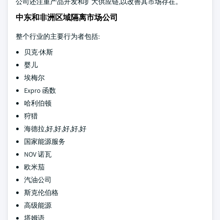
公司还注重产品开发和扩大供应链,以改善其市场存在。
中东和非洲区域隔离市场公司
整个行业的主要行为者包括:
贝克·休斯
婴儿
埃梅尔
Expro 函数
哈利伯顿
狩猎
海德拉,好,好,好,好,好
国家能源服务
NOV 诺瓦
欧米茄
汽油公司
斯克伦伯格
高级能源
塔姆语