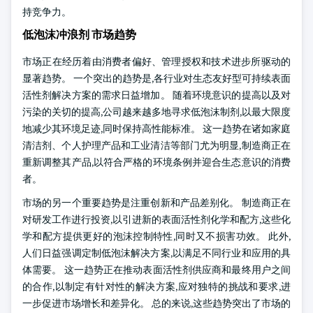
持竞争力。
低泡沫冲浪剂 市场趋势
市场正在经历着由消费者偏好、管理授权和技术进步所驱动的
显著趋势。 一个突出的趋势是,各行业对生态友好型可持续表面
活性剂解决方案的需求日益增加。 随着环境意识的提高以及对
污染的关切的提高,公司越来越多地寻求低泡沫制剂,以最大限度
地减少其环境足迹,同时保持高性能标准。 这一趋势在诸如家庭
清洁剂、个人护理产品和工业清洁等部门尤为明显,制造商正在
重新调整其产品,以符合严格的环境条例并迎合生态意识的消费
者。
市场的另一个重要趋势是注重创新和产品差别化。 制造商正在
对研发工作进行投资,以引进新的表面活性剂化学和配方,这些化
学和配方提供更好的泡沫控制特性,同时又不损害功效。 此外,
人们日益强调定制低泡沫解决方案,以满足不同行业和应用的具
体需要。 这一趋势正在推动表面活性剂供应商和最终用户之间
的合作,以制定有针对性的解决方案,应对独特的挑战和要求,进
一步促进市场增长和差异化。 总的来说,这些趋势突出了市场的