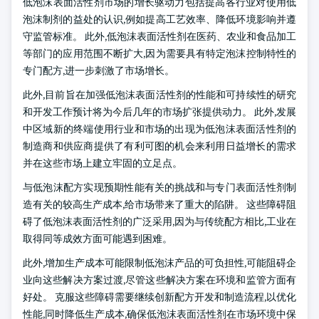
低泡沫表面活性剂市场的增长驱动力包括提高各行业对使用低
泡沫制剂的益处的认识,例如提高工艺效率、降低环境影响并遵
守监管标准。 此外,低泡沫表面活性剂在医药、农业和食品加工
等部门的应用范围不断扩大,因为需要具有特定泡沫控制特性的
专门配方,进一步刺激了市场增长。
此外,目前旨在加强低泡沫表面活性剂的性能和可持续性的研究
和开发工作预计将为今后几年的市场扩张提供动力。 此外,发展
中区域新的终端使用行业和市场的出现为低泡沫表面活性剂的
制造商和供应商提供了有利可图的机会来利用日益增长的需求
并在这些市场上建立牢固的立足点。
与低泡沫配方实现预期性能有关的挑战和与专门表面活性剂制
造有关的较高生产成本,给市场带来了重大的陷阱。 这些障碍阻
碍了低泡沫表面活性剂的广泛采用,因为与传统配方相比,工业在
取得同等成效方面可能遇到困难。
此外,增加生产成本可能限制低泡沫产品的可负担性,可能阻碍企
业向这些解决方案过渡,尽管这些解决方案在环境和监管方面有
好处。 克服这些障碍需要继续创新配方开发和制造流程,以优化
性能,同时降低生产成本,确保低泡沫表面活性剂在市场环境中保