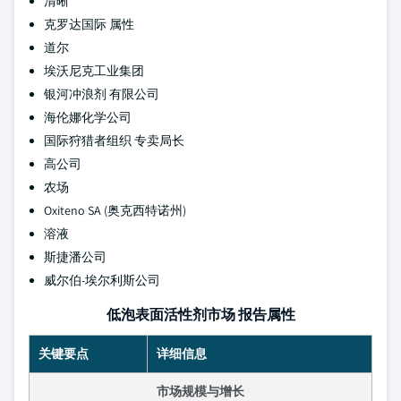
清晰
克罗达国际 属性
道尔
埃沃尼克工业集团
银河冲浪剂 有限公司
海伦娜化学公司
国际狩猎者组织 专卖局长
高公司
农场
Oxiteno SA (奥克西特诺州)
溶液
斯捷潘公司
威尔伯-埃尔利斯公司
低泡表面活性剂市场 报告属性
关键要点
详细信息
市场规模与增长