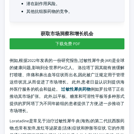
潜在副作用风险。
其他抗组胺药物的竞争。
获取市场洞察和增长机会
下载免费 PDF
例如,根据2022年发表的一份研究报告,过敏性犀牛炎(AR)是全球
的健康问题,影响到全世界约4亿人。 洛拉塔丁因其能有效缓解
打喷嚏、痒痛和鼻出血等症状而出名,因此被广泛规定用于管理
这些状况,从而促进了市场增长。 此外,患者日益认识到提供海
外医疗服务的机会和益处。
过敏性犀炎药物
例如罗拉塔丁正在
推动其市场扩张。 此外,以平板、糖浆和可溶性平板等多种形式
提供的罗阿塔丁为不同年龄组的患者提供了方便,进一步推动了
市场增长。
Loratadine是常见于治疗过敏性犀牛炎(海热)的第二代抗西胺药
物,也常有发痒,发红等泌尿道(活体)症状和肿胀等症状. 它的作用