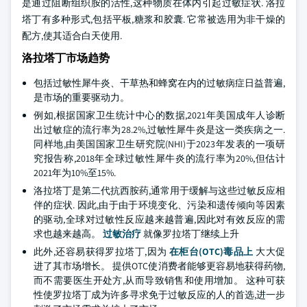
是通过阻断组织胺的活性,这种物质在体内引起过敏症状. 洛拉
塔丁有多种形式,包括平板,糖浆和胶囊. 它常被选用为非干燥的
配方,使其适合白天使用.
洛拉塔丁市场趋势
包括过敏性犀牛炎、干草热和蜂窝在内的过敏病症日益普遍,
是市场的重要驱动力。
例如,根据国家卫生统计中心的数据,2021年美国成年人诊断
出过敏症的流行率为28.2%,过敏性犀牛炎是这一类疾病之一.
同样地,由美国国家卫生研究院(NHI)于2023年发表的一项研
究报告称,2018年全球过敏性犀牛炎的流行率为20%,但估计
2021年为10%至15%.
洛拉塔丁是第二代抗西胺药,通常用于缓解与这些过敏反应相
伴的症状. 因此,由于由于环境变化、污染和遗传倾向等因素
的驱动,全球对过敏性反应越来越普遍,因此对有效反应的需
求也越来越高。
过敏治疗
就像罗拉塔丁继续上升
此外,还容易获得罗拉塔丁,因为
在柜台(OTC)毒品上
大大促
进了其市场增长。 提供OTC使消费者能够更容易地获得药物,
而不需要医生开处方,从而导致销售和使用增加。 这种可获
性使罗拉塔丁成为许多寻求免于过敏反应的人的首选,进一步