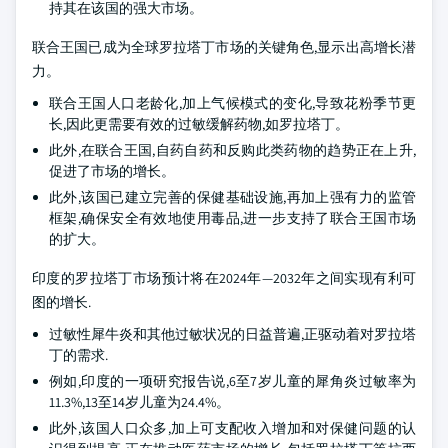
持其在该国的强大市场。
联合王国已成为全球罗拉塔丁市场的关键角色,显示出高增长潜
力。
联合王国人口老龄化,加上气候模式的变化,导致花粉季节更
长,因此更需要有效的过敏缓解药物,如罗拉塔丁。
此外,在联合王国,自药自药和反购此类药物的趋势正在上升,
促进了市场的增长。
此外,该国已建立完善的保健基础设施,再加上强有力的监管
框架,确保安全有效地使用毒品,进一步支持了联合王国市场
的扩大。
印度的罗拉塔丁市场预计将在2024年—2032年之间实现有利可
图的增长.
过敏性犀牛炎和其他过敏状况的日益普遍,正驱动着对罗拉塔
丁的需求.
例如,印度的一项研究报告说,6至7岁儿童的犀角炎过敏率为
11.3%,13至14岁儿童为24.4%。
此外,该国人口众多,加上可支配收入增加和对保健问题的认