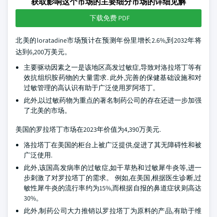
获取影响这个市场的主要细分市场的详细见解
下载免费 PDF
北美的loratadine市场预计在预测年份里增长2.6%,到2032年将
达到6,200万美元。
主要驱动因素之一是该地区高发过敏症,导致对洛拉塔丁等有
效抗组织胺药物的大量需求. 此外,完善的保健基础设施和对
过敏管理的高认识有助于广泛使用罗阿塔丁。
此外,以过敏药物为重点的著名制药公司的存在还进一步加强
了北美的市场。
美国的罗拉塔丁市场在2023年价值为4,390万美元.
洛拉塔丁在美国的柜台上被广泛提供,促进了其无障碍性和被
广泛使用.
此外,该国高发病率的过敏症,如干草热和过敏犀牛炎等,进一
步刺激了对罗拉塔丁的需求。 例如,在美国,根据医生诊断,过
敏性犀牛炎的流行率约为15%,而根据自报的鼻道症状则高达
30%。
此外,制药公司大力推销以罗拉塔丁为原料的产品,有助于维