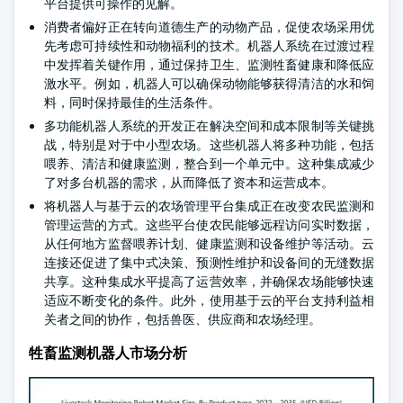
平台提供可操作的见解。
消费者偏好正在转向道德生产的动物产品，促使农场采用优
先考虑可持续性和动物福利的技术。机器人系统在过渡过程
中发挥着关键作用，通过保持卫生、监测牲畜健康和降低应
激水平。例如，机器人可以确保动物能够获得清洁的水和饲
料，同时保持最佳的生活条件。
多功能机器人系统的开发正在解决空间和成本限制等关键挑
战，特别是对于中小型农场。这些机器人将多种功能，包括
喂养、清洁和健康监测，整合到一个单元中。这种集成减少
了对多台机器的需求，从而降低了资本和运营成本。
将机器人与基于云的农场管理平台集成正在改变农民监测和
管理运营的方式。这些平台使农民能够远程访问实时数据，
从任何地方监督喂养计划、健康监测和设备维护等活动。云
连接还促进了集中式决策、预测性维护和设备间的无缝数据
共享。这种集成水平提高了运营效率，并确保农场能够快速
适应不断变化的条件。此外，使用基于云的平台支持利益相
关者之间的协作，包括兽医、供应商和农场经理。
牲畜监测机器人市场分析