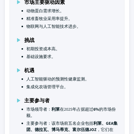
市场主要驱动因素
动物蛋白需求增长。
精准畜牧业采用率提升。
物联网与人工智能技术进步。
挑战
初期投资成本高。
基础设施要求。
机遇
人工智能驱动的预测性健康监测。
集成化农场管理平台。
主要参与者
市场领导者：
利莱
在2025年占据超过
6%
的市场份
额。
主要参与者：该市场前五名企业包括
利莱、GEA集
团、德拉瓦、博马蒂克、富尔伍德JOZ
，它们在