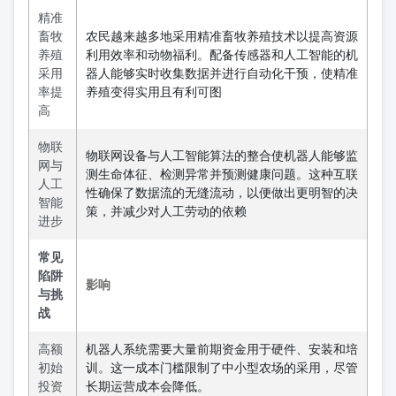
精准
畜牧
农民越来越多地采用精准畜牧养殖技术以提高资源
养殖
利用效率和动物福利。配备传感器和人工智能的机
采用
器人能够实时收集数据并进行自动化干预，使精准
率提
养殖变得实用且有利可图
高
物联
物联网设备与人工智能算法的整合使机器人能够监
网与
测生命体征、检测异常并预测健康问题。这种互联
人工
性确保了数据流的无缝流动，以便做出更明智的决
智能
策，并减少对人工劳动的依赖
进步
常见
陷阱
影响
与挑
战
高额
机器人系统需要大量前期资金用于硬件、安装和培
初始
训。这一成本门槛限制了中小型农场的采用，尽管
投资
长期运营成本会降低。