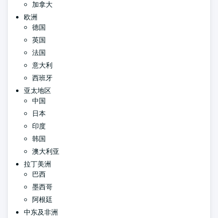
加拿大
欧洲
德国
英国
法国
意大利
西班牙
亚太地区
中国
日本
印度
韩国
澳大利亚
拉丁美洲
巴西
墨西哥
阿根廷
中东及非洲