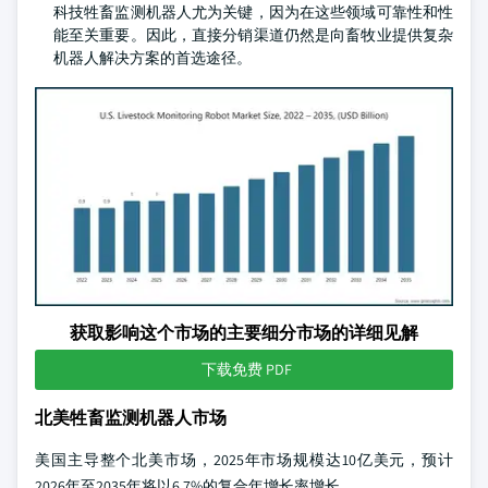
科技牲畜监测机器人尤为关键，因为在这些领域可靠性和性
能至关重要。因此，直接分销渠道仍然是向畜牧业提供复杂
机器人解决方案的首选途径。
获取影响这个市场的主要细分市场的详细见解
下载免费 PDF
北美牲畜监测机器人市场
美国主导整个北美市场，2025年市场规模达10亿美元，预计
2026年至2035年将以6.7%的复合年增长率增长。