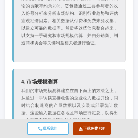
论的贡献率约为20%。它包括通过主要参与者的收
入份额分析来分析市场结构、识别行业趋势和评估
宏观经济因素。相关数据从付费和免费来源收集，
以建立可靠的数据库。然后将这些信息整合起来，
以支持一手研究和市场规模估算，并由分销商、制
造商和协会等关键利益相关者进行验证。
4. 市场规模测算
我们的市场规模测算建立在自下而上的方法之上，
从通过一手访谈直接收集的企业收入数据开始，同
时结合制造商的产量数据以及安装或部署统计数
据。这些输入数据在各地区市场进行汇总，以得出
一个基于实际行业活动的全球估算值。
联系我们
下载免费 PDF