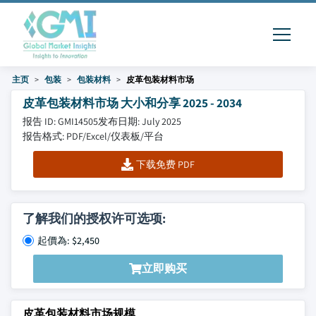
主页
包装
包装材料
皮革包装材料市场
皮革包装材料市场 大小和分享 2025 - 2034
报告 ID: GMI14505
发布日期: July 2025
报告格式: PDF/Excel/仪表板/平台
下载免费 PDF
了解我们的授权许可选项:
起價為: $2,450
立即购买
皮革包装材料市场规模