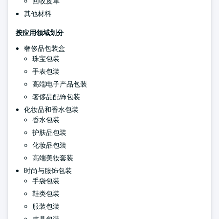
回收皮革
其他材料
按应用领域划分
奢侈品包装盒
珠宝包装
手表包装
高端电子产品包装
奢侈品配饰包装
化妆品和香水包装
香水包装
护肤品包装
化妆品包装
高端美妆套装
时尚与服饰包装
手袋包装
鞋类包装
服装包装