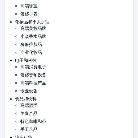
高端珠宝
奢侈手表
化妆品和个人护理
高端美妆品牌
小众香水品牌
奢侈护肤品
专业化妆品
电子和科技
高端消费电子
奢侈音频设备
高端科技产品
专业设备
食品和饮料
高端酒类
美食产品
特色咖啡和茶
手工艺品
汽车行业