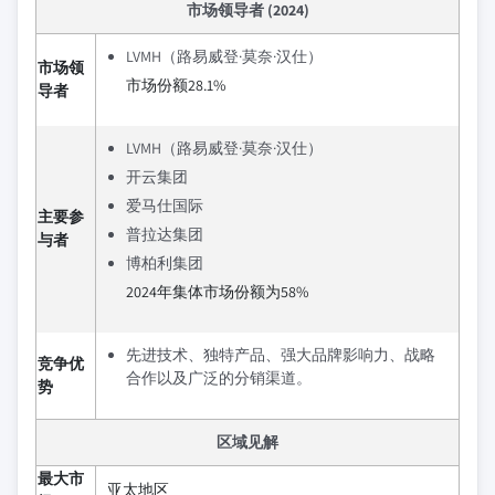
市场领导者 (2024)
LVMH（路易威登·莫奈·汉仕）
市场领
市场份额28.1%
导者
LVMH（路易威登·莫奈·汉仕）
开云集团
爱马仕国际
主要参
普拉达集团
与者
博柏利集团
2024年集体市场份额为58%
先进技术、独特产品、强大品牌影响力、战略
竞争优
合作以及广泛的分销渠道。
势
区域见解
最大市
亚太地区