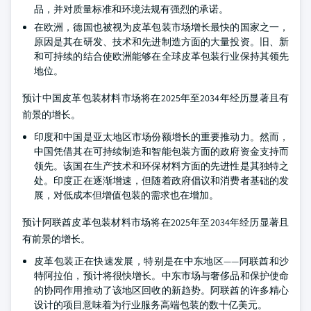
品，并对质量标准和环境法规有强烈的承诺。
在欧洲，德国也被视为皮革包装市场增长最快的国家之一，
原因是其在研发、技术和先进制造方面的大量投资。旧、新
和可持续的结合使欧洲能够在全球皮革包装行业保持其领先
地位。
预计中国皮革包装材料市场将在2025年至2034年经历显著且有
前景的增长。
印度和中国是亚太地区市场份额增长的重要推动力。然而，
中国凭借其在可持续制造和智能包装方面的政府资金支持而
领先。该国在生产技术和环保材料方面的先进性是其独特之
处。印度正在逐渐增速，但随着政府倡议和消费者基础的发
展，对低成本但增值包装的需求也在增加。
预计阿联酋皮革包装材料市场将在2025年至2034年经历显著且
有前景的增长。
皮革包装正在快速发展，特别是在中东地区——阿联酋和沙
特阿拉伯，预计将很快增长。中东市场与奢侈品和保护使命
的协同作用推动了该地区回收的新趋势。阿联酋的许多精心
设计的项目意味着为行业服务高端包装的数十亿美元。