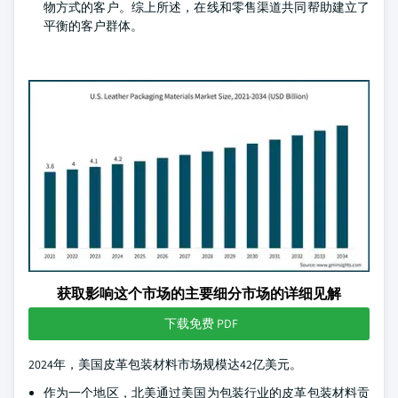
物方式的客户。综上所述，在线和零售渠道共同帮助建立了
平衡的客户群体。
获取影响这个市场的主要细分市场的详细见解
下载免费 PDF
2024年，美国皮革包装材料市场规模达42亿美元。
作为一个地区，北美通过美国为包装行业的皮革包装材料贡