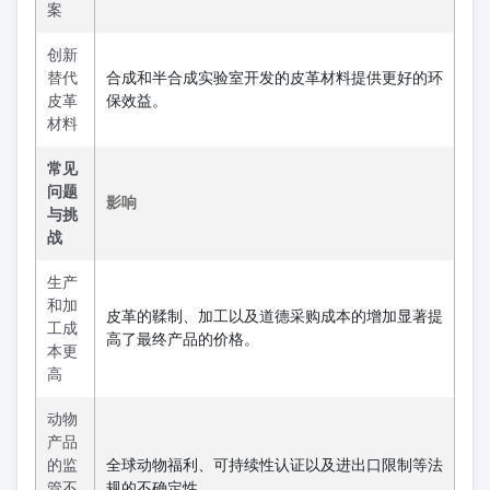
案
创新
替代
合成和半合成实验室开发的皮革材料提供更好的环
皮革
保效益。
材料
常见
问题
影响
与挑
战
生产
和加
皮革的鞣制、加工以及道德采购成本的增加显著提
工成
高了最终产品的价格。
本更
高
动物
产品
的监
全球动物福利、可持续性认证以及进出口限制等法
管不
规的不确定性。