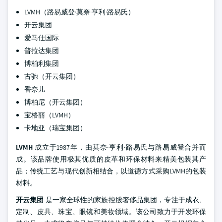
LVMH（路易威登·莫奈·亨利·路易氏）
开云集团
爱马仕国际
普拉达集团
博柏利集团
古驰（开云集团）
香奈儿
博柏尼（开云集团）
宝格丽（LVMH）
卡地亚（瑞宝集团）
LVMH
成立于1987年，由莫奈·亨利·路易氏与路易威登合并而
成。该品牌使用极其优质的皮革和环保材料来精美包装其产
品；传统工艺与现代创新相结合，以道德方式采购LVMH的包装
材料。
开云集团
是一家全球性的家族控股奢侈品集团，专注于成衣、
定制、皮具、珠宝、眼镜和美妆领域。该公司致力于开发环保