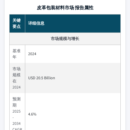
皮革包装材料市场 报告属性
关键
详细信息
要点
市场规模与增长
基准
2024
年
市场
规模
USD 20.5 Billion
在
2024
预测
期
2025
4.6%
-
2034
CAGR