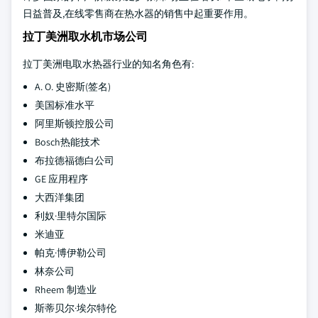
日益普及,在线零售商在热水器的销售中起重要作用。
拉丁美洲取水机市场公司
拉丁美洲电取水热器行业的知名角色有:
A. O. 史密斯(签名)
美国标准水平
阿里斯顿控股公司
Bosch热能技术
布拉德福德白公司
GE 应用程序
大西洋集团
利奴·里特尔国际
米迪亚
帕克·博伊勒公司
林奈公司
Rheem 制造业
斯蒂贝尔·埃尔特伦