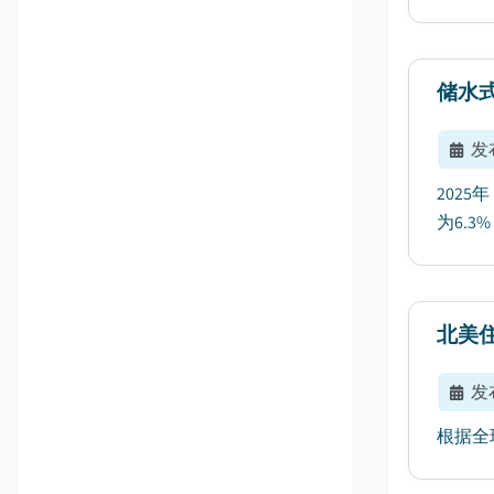
储水
发
202
为6.3%
北美
发
根据全球