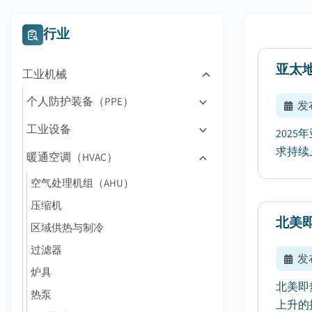
行业
亚太
工业机械
个人防护装备（PPE）
发
工业设备
202
求持续上
暖通空调（HVAC）
空气处理机组（AHU）
压缩机
北美
区域供热与制冷
过滤器
发
炉具
北美即
热泵
上升的推