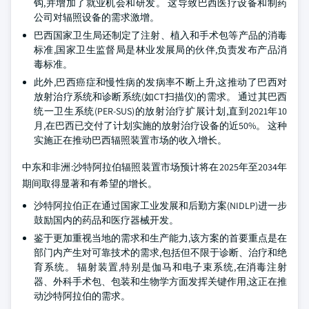
钩,并增加了就业机会和研发。 这导致巴西医疗设备和制药
公司对辐照设备的需求激增。
巴西国家卫生局还制定了注射、植入和手术包等产品的消毒
标准,国家卫生监督局是林业发展局的伙伴,负责发布产品消
毒标准。
此外,巴西癌症和慢性病的发病率不断上升,这推动了巴西对
放射治疗系统和诊断系统(如CT扫描仪)的需求。 通过其巴西
统一卫生系统(PER-SUS)的放射治疗扩展计划,直到2021年10
月,在巴西已交付了计划实施的放射治疗设备的近50%。 这种
实施正在推动巴西辐照装置市场的收入增长。
中东和非洲:沙特阿拉伯辐照装置市场预计将在2025年至2034年
期间取得显著和有希望的增长。
沙特阿拉伯正在通过国家工业发展和后勤方案(NIDLP)进一步
鼓励国内的药品和医疗器械开发。
鉴于更加重视当地的需求和生产能力,该方案的首要重点是在
部门内产生对可靠技术的需求,包括但不限于诊断、治疗和绝
育系统。 辐射装置,特别是伽马和电子束系统,在消毒注射
器、外科手术包、包装和生物学方面发挥关键作用,这正在推
动沙特阿拉伯的需求。