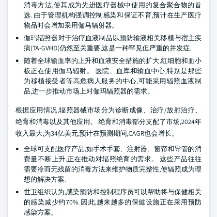
消毒方法,使其成为先进医疗器械中使用的复合聚合物的首
选. 由于管理机构强调控制感染和保证不育,预计在生产医疗
物品时会增加采用伽马辐射器。
伽玛辐照器对于治疗血液制品以预防输液相关移植与宿主疾
病(TA-GVHD)仍然至关重要,这是一种罕见但严重的并发症.
随着全球输血率的上升和血液安全措施的扩大,红细胞和血小
板正在使用伽马辐射。 医院、血库和输血中心,特别是那些
为移植接受者等高危病人服务的中心,可能采用辐照血液制
品,进一步推动市场上对伽玛辐照器的需求。
根据应用情况,辐照器械市场分为诊断成像、治疗/放射治疗、
绝育和消毒以及其他应用。 绝育和消毒部分支配了市场,2024年
收入最大,为34亿美元,预计在预测期间,CAGR也会增长。
全球可支配医疗产品,如手术手套、注射器、窗帘和导管的消
费量不断上升,正在推动对辐照绝育的需求。 这些产品往往
需要冷而无残留的消毒方法来维护物质完整性,使辐照成为理
想的解决方案.
世卫组织认为,感染预防和控制程序员可以帮助将与保健相关
的感染减少约70%. 因此,越来越多的保健设施正在采用预防
感染方案。