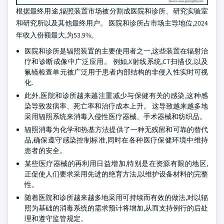
根据最终用途,辐照装置市场被分割成医院和诊所、研究实验室
和研究所以及其他最终用户。 医院和诊所占市场主导地位,2024
年收入份额最大,为53.9%。
医院和诊所是辐照装置的主要使用者之一,这些装置在辐射治
疗和诊断成像中广泛应用。 例如,X射线系统,CT扫描仪,以及
氟镜检查单元被广泛用于患者内部结构的非侵入性实时可视
化.
此外,医院和诊所越来越注重减少与保健有关的感染,这种感
染导致发病率、死亡率和治疗成本上升。 这导致越来越多地
采用辐照系统来消毒入侵性医疗器械、手术器械和纺织品。
辐照消毒为化学和热基方法提供了一种无残留和可靠的替代
品,确保遵守感染控制标准,同时在各种医疗保健环境中维持
患者的安全。
某些医疗器械的再利用日益增加,特别是在资源有限的地区,
正促使人们要求采用先进的绝育方法,以维护设备材料的完整
性。
随着医院和诊所越来越多地采用可持续而有效的做法,对以辐
照为基础的消毒系统的需求预计将增加,从而支持例行的后处
理和遵守监管规定。