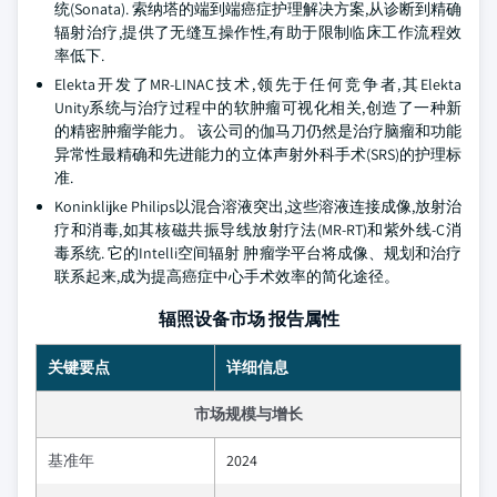
统(Sonata). 索纳塔的端到端癌症护理解决方案,从诊断到精确
辐射治疗,提供了无缝互操作性,有助于限制临床工作流程效
率低下.
Elekta开发了MR-LINAC技术,领先于任何竞争者,其Elekta
Unity系统与治疗过程中的软肿瘤可视化相关,创造了一种新
的精密肿瘤学能力。 该公司的伽马刀仍然是治疗脑瘤和功能
异常性最精确和先进能力的立体声射外科手术(SRS)的护理标
准.
Koninklijke Philips以混合溶液突出,这些溶液连接成像,放射治
疗和消毒,如其核磁共振导线放射疗法(MR-RT)和紫外线-C消
毒系统. 它的Intelli空间辐射 肿瘤学平台将成像、规划和治疗
联系起来,成为提高癌症中心手术效率的简化途径。
辐照设备市场 报告属性
关键要点
详细信息
市场规模与增长
基准年
2024