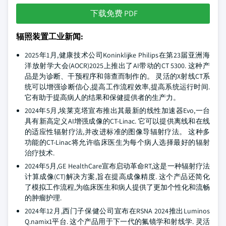
下载免费 PDF
辐照装置工业新闻:
2025年1月,健康技术公司Koninklijke Philips在第23届亚洲海
洋放射学大会(AOCR)2025上推出了AI带动的CT 5300. 这种产
品是为诊断、干预程序和筛查而制作的。 灵活的X射线CT系
统可以增强诊断信心,提高工作流程效率,提高系统运行时间.
它有助于提高病人的结果和保健提供者的生产力。
2024年5月,埃莱克塔宣布推出其最新的线性加速器Evo,一台
具有新高定义AI增强成像的CT-Linac. 它可以提供离线和在线
的适应性辐射疗法,并改进标准的图像导辐射疗法。 这种多
功能的CT-Linac将允许临床医生为每个病人选择最好的辐射
治疗技术.
2024年5月,GE HealthCare宣布启动革命RT,这是一种辐射疗法
计算成像(CT)解决方案,旨在提高成像精度. 这个产品还简化
了模拟工作流程,为临床医生和病人提供了更加个性化和流畅
的肿瘤护理.
2024年12月,西门子保健公司宣布在RSNA 2024推出Luminos
Q.namix1平台. 这个产品用于下一代的氟镜学和射线学. 灵活