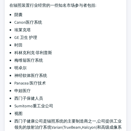
在辐照装置行业经营的一些知名市场参与者包括:
阴囊
Canon医疗系统
埃莱克塔
GE 卫生 护理
时田
科林克利克·菲利普斯
梅维翁医疗系统
明卓尔
神经软体医疗系统
Panacea 医疗技术
申娃医疗
西门子保健人员
Sumitomo重工业公司
视图
西门子健康公司是辐照系统的主要制造商之一,公司提供工业
领先的放射治疗系统Varian(TrueBeam,Halcyon)和高级成像系