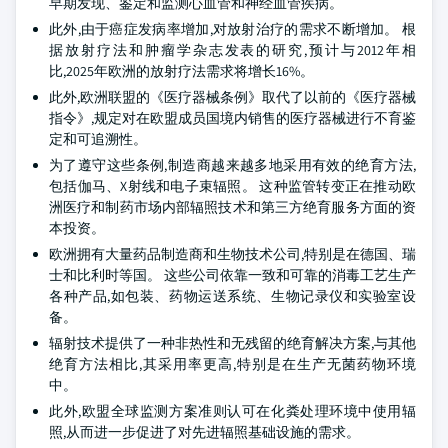
早期发现、鉴定和监测心血管和神经血管疾病。
此外,由于癌症发病率增加,对放射治疗的需求不断增加。 根
据放射疗法和肿瘤学杂志发表的研究,预计与2012年相
比,2025年欧洲的放射疗法需求将增长16%。
此外,欧洲联盟的《医疗器械条例》取代了以前的《医疗器械
指令》,规定对在欧盟成员国境内销售的医疗器械进行不育鉴
定和可追溯性。
为了遵守这些条例,制造商越来越多地采用有效的绝育方法,
包括伽马、X射线和电子束辐照。 这种监管转变正在推动欧
洲医疗和制药市场内部辐照技术和第三方绝育服务方面的资
本投资。
欧洲拥有大量药品制造商和生物技术公司,特别是在德国、瑞
士和比利时等国。 这些公司依靠一致和可靠的消毒工艺生产
各种产品,如包装、药物运送系统、生物记录仪和实验室设
备。
辐射技术提供了一种非热性和无残留的绝育解决方案,与其他
绝育方法相比,其采用率更高,特别是在生产无菌药物环境
中。
此外,欧盟全球监测方案准则认可在化粪处理环境中使用辐
照,从而进一步促进了对先进辐照基础设施的需求。