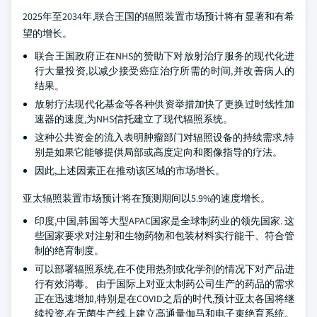
2025年至2034年,联合王国的辐照装置市场预计将有显著和有希
望的增长。
联合王国政府正在NHS的赞助下对放射治疗服务的现代化进
行大量投资,以减少接受癌症治疗所需的时间,并改善病人的
结果。
放射疗法现代化基金等各种供资举措加快了更换过时线性加
速器的速度,为NHS信托建立了现代辐照系统。
这种公共资金的流入表明肿瘤部门对辐照设备的持续需求,特
别是如果它能够提供局部或高度定向和图像指导的疗法。
因此,上述因素正在推动该区域的市场增长。
亚太辐照装置市场预计将在预测期间以5.9%的速度增长。
印度,中国,韩国等大型APAC国家是全球制药业的领先国家. 这
些国家要求对注射和生物药物和包装材料实行能干、符合管
制的绝育制度。
可以部署辐照系统,在不使用热剂或化学剂的情况下对产品进
行有效消毒。 由于国际上对亚太制药公司生产的药品的需求
正在迅速增加,特别是在COVID之后的时代,预计亚太各国将继
续投资,在无菌生产线上建立高通量伽马和电子束绝育系统。