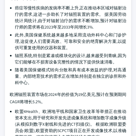
癌症等慢性疾病的发病率不断上升,正在推动本区域对辐射治
疗的需求,这进一步助长了对辐照装置的需求。 据美国劳动
统计局统计,由于对辐射治疗的需求不断增加,预计对辐射治
疗师的需求将在2023年至2033年间增长3%.
此外,美国保健系统越来越多地采用流动外科中心和门诊护
理,这促使人们需要高效、可靠和安全的绝育解决方案,以提
供可重复使用的仪器和装置。
辐照系统,特别是紧凑或模块化的设计,越来越受到青睐,因为
它们能够在不损害设备完整性的情况下提供快速消毒。
随着美国保健模式转向分散和具有成本效益的护理,对高通
量、内部绝育技术的需求正在增加,特别是在独立的诊所和外
科中心。
欧洲辐照装置市场在2024年的价值为19亿美元,预计在预测期间
CAGR将增长5.2%。
欧盟4Health、欧洲地平线和国家卫生改革等举措正在推动
资本支出,用于研究和开发先进成像系统和增加数字成像升级
(从模拟到数字X射线和先进的CT扫描仪)。 根据欧洲联盟委
员会(欧盟),欧盟资助的SCPCT项目正在开发成像技术,以准确