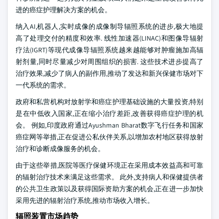
进的癌症护理解决方案的机会。
纳入AI,机器人,实时成像的成像制导辐照系统的进步,极大地提
高了处理交付的精度和效率. 线性加速器(LINAC)和图像导辐射
疗法(IGRT)等现代成像导辐照系统越来越能够对肿瘤施加高辐
射剂量,同时尽量减少对周围组织的损害. 这些技术进步提高了
治疗效果,减少了病人的副作用,推动了发达和新兴保健市场对下
一代系统的需求。
政府和私营机构对放射学和癌症护理基础设施的大量投资,特别
是在中低收入国家,正在缩小治疗差距,改善获得癌症护理的机
会。 例如,印度政府通过Ayushman Bharat数字飞行任务和国家
癌症网等举措,正在促进公私伙伴关系,以增加农村地区获得放射
治疗和诊断成像服务的机会。
由于这些举措,医院等医疗保健环境正在采用成本效益高和可靠
的辐射治疗技术来满足这些需求。 此外,支持病人和保健提供者
的公共卫生政策以及获得国际资助方案的机会,正在进一步加快
采用先进的辐射治疗系统,推动市场收入增长。
辐照装置市场趋势