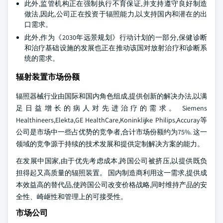
此外,监管机构正在强制执行不育保证,并支持遵守良好制造
做法,因此,公司正在投资于辐照能力,以支持国内和潜在的出
口需求。
此外,作为《2030年远景规划》行动计划的一部分,保健诊断
和治疗基础设施的发展也正在推动该国对放射治疗和诊断系
统的需求。
辐射装置市场份额
辐照器械行业由国际和国内角色组成,提供创新的解决办法,以满
足日益增长的病人对先进治疗的需求。 Siemens
Healthineers,Elekta,GE HealthCare,Koninklijke Philips,Accuray等
公司是市场中一些占优势的竞争者,合计市场份额约为75%. 这一
领域的竞争源于持续的技术发展和提供定制解决方案的能力。
在发展中国家,由于优先考虑成本,跨国公司被挤压,以提供既负
担得起又高质量的辐照装置。 国内制造商利用这一需求,提供成
本效益高的替代品,使跨国公司改变价格战略,同时维持产品的安
全性、崎岖性和管理上的可接受性。
市场公司