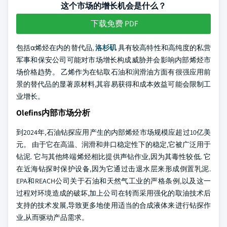
这个市场的增长机会是什么？
下载免费 PDF
包括α烯烃在内的替代品,
洛杉矶
具有较高特性和高纯度的私营
军事和保安公司可能对市场增长构成威胁并会影响内部烯烃市
场价格趋势。 乙烯作为在钻取石油和润滑油方面有很强应用前
景的替代品的显著原材料,其容易获得和成本效益可能会限制工
业增长。
Olefins内部市场分析
到2024年,石油钻探应用产生的内部烯烃市场规模应超过10亿美
元。 由于它在高温、润滑和井口稳定性下的稳定,它被广泛用于
钻泥. 它与其他终端烯烃相比提供声钻作业,因为其毒性较低. 它
在近海钻探时保护设备,因为它通过击退水层来形成倒置乳泥.
EPA和REACH公司关于石油和天然气工业的严格条例,以及这一
过程对环境造成的破坏,加上公司在转而采用强化的取油技术后
支持的技术发展,导致更多地使用适当的合成液体来进行钻探作
业,从而驱动产品需求。