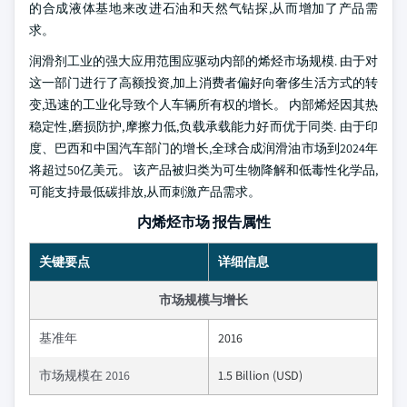
的合成液体基地来改进石油和天然气钻探,从而增加了产品需
求。
润滑剂工业的强大应用范围应驱动内部的烯烃市场规模. 由于对
这一部门进行了高额投资,加上消费者偏好向奢侈生活方式的转
变,迅速的工业化导致个人车辆所有权的增长。 内部烯烃因其热
稳定性,磨损防护,摩擦力低,负载承载能力好而优于同类. 由于印
度、巴西和中国汽车部门的增长,全球合成润滑油市场到2024年
将超过50亿美元。 该产品被归类为可生物降解和低毒性化学品,
可能支持最低碳排放,从而刺激产品需求。
内烯烃市场 报告属性
关键要点
详细信息
市场规模与增长
基准年
2016
市场规模在 2016
1.5 Billion (USD)