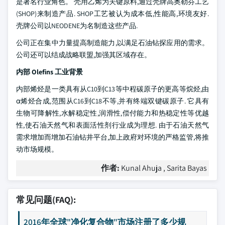
是著名行业角色。 壳用乙烯为关键原料,通过壳牌高奥勒芬工艺
(SHOP)来制造产品. SHOP工艺被认为成本低,性能高,环境友好.
壳牌公司以NEODENE为名制造这些产品.
公司正在集中力量提高制造能力,以满足石油钻探应用的需求。
公司还可以结成战略联盟,加强其区域存在。
内部 Olefins 工业背景
内部烯烃是一类具有从C10到C13等中程碳原子的更高等烷烃,由
α烯烃合成,范围从C16到C18不等,并有终端双键碳原子. 它具有
生物可降解性,水解稳定性,润滑性,偿付能力和热稳定性等优越
性,使石油天然气和表面活性剂行业成为理想. 由于石油天然气
需求增加而增加石油钻井平台,加上政府对环境的严格监管,将推
动市场规模。
作者:
Kunal Ahuja , Sarita Bayas
常见问题(FAQ):
2016年全球"净化复合物"市场注册了多少规