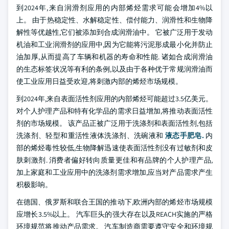
到2024年,来自润滑剂应用的内部烯烃需求可能会增加4%以
上。 由于热稳定性、水解稳定性、偿付能力、润滑性和生物降
解性等优越性,它们被添加到合成润滑油中。 它被广泛用于发动
机油和工业润滑剂的应用中,因为它能将污泥形成最小化并防止
油加厚,从而提高了车辆和机器的寿命和性能. 诸如合成润滑油
的生态标签状况等有利的条例,以及由于各种优于常规润滑油而
使工业应用日益受欢迎,将刺激内部的烯烃市场规模。
到2024年,来自表面活性剂应用的内部烯烃可能超过3.5亿美元。
对个人护理产品和特有化学品的需求日益增加,将推动表面活性
剂的市场规模。 该产品正被广泛用于洗涤剂和表面活性剂,包括
洗涤剂、轻型和重活性液体洗涤剂、洗碗液和
液态手肥皂.
内
部的烯烃毒性较低,生物降解迅速使表面活性剂没有过敏剂和皮
肤刺激剂. 消费者偏好转向质量更佳和有品牌的个人护理产品,
加上家庭和工业应用中的洗涤剂需求增加,应当对产品需求产生
积极影响。
在德国、俄罗斯和联合王国的推动下,欧洲内部的烯烃市场规模
应增长3.5%以上。 汽车巨头的强大存在以及REACH实施的严格
环境规范将推动产品需求。 汽车制造商需要遵守安全和环境规