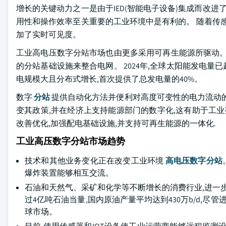
增长的关键动力之一是由于IED(智能电子设备)集成而改进
用性和操作效率至关重要的工业环境中是有利的。 随着传
加了实时可见度。
工业高电压数字分站市场也由更多采用可再生能源所驱动。
的分站基础设施来整合电网。 2024年,全球太阳能发电量已超
电规模大且分布式增长,首次提供了总发电量的40%。
数字
分站
提供自动化方法并便利对高度可变性的电力流动的
变其政策,并在经济上支持能源部门的数字化,这有助于工业努
改善优化,加强配电基础设施,并支持可再生能源的一体化.
工业高压数字分站市场趋势
技术和其他业务变化正在改变工业环境
高电压数字分站
爆炸装置能够相互交流。
石油和天然气、采矿和化学等不断增长的消费行业,进一步增
过4亿吨石油当量,国内原油产量平均达到430万b/d,
球市场。