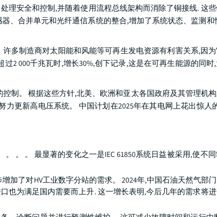
了处理安全和控制,并随着使用流程总线架构而消除了铜接线. 这
感器、合并单元和光纤通信系统的整合,增加了系统状态、监测和
 许多制造商对太阳能和风能等可再生发电资源有利害关系,因
过2 000千兆瓦时,增长30%,创下记录,这是在可再生能源的同时
控制。 根据这些方针,北美、欧洲和亚太各国政府及其管理机
力更新高电压系统。 中国计划在2025年在其电网上花出惊人的
。 。 。 。 最显著的变化之一是IEC 61850系统日益被采用,使
加了对HV工业数字分站的需求。 2024年,中国石油天然气部
尽管进口也为满足国内需要而上升. 这一增长表明,今后几年的需求将