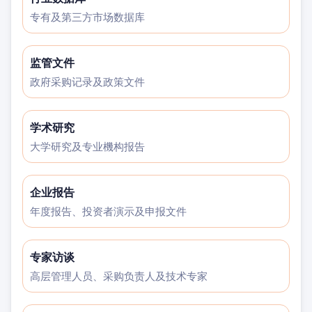
专有及第三方市场数据库
监管文件
政府采购记录及政策文件
学术研究
大学研究及专业機构报告
企业报告
年度报告、投资者演示及申报文件
专家访谈
高层管理人员、采购负责人及技术专家