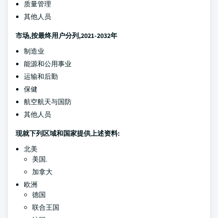
质量管理
其他人员
市场,按最终用户分列,2021-2032年
制造业
能源和公用事业
运输和后勤
保健
航空航天与国防
其他人员
现就下列区域和国家提供上述资料:
北美
美国.
加拿大
欧洲
德国
联合王国