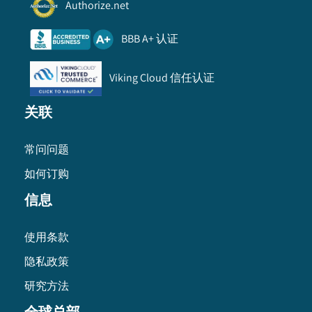
Authorize.net
BBB A+ 认证
Viking Cloud 信任认证
关联
常问问题
如何订购
信息
使用条款
隐私政策
研究方法