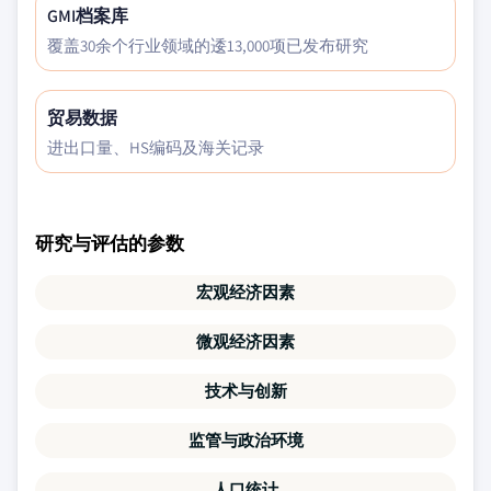
GMI档案库
覆盖30余个行业领域的逶13,000项已发布研究
贸易数据
进出口量、HS编码及海关记录
研究与评估的参数
宏观经济因素
微观经济因素
技术与创新
监管与政治环境
人口统计