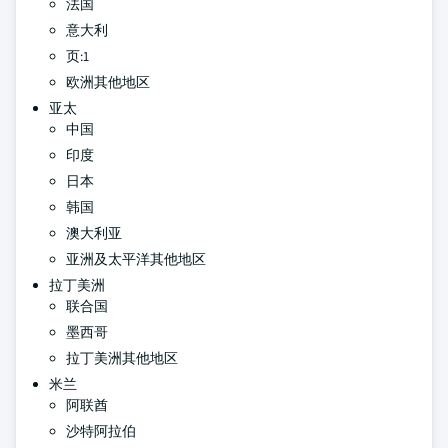
法国
意大利
页:1
欧洲其他地区
亚太
中国
印度
日本
韩国
澳大利亚
亚洲及太平洋其他地区
拉丁美洲
联合国
墨西哥
拉丁美洲其他地区
米兰
阿联酋
沙特阿拉伯