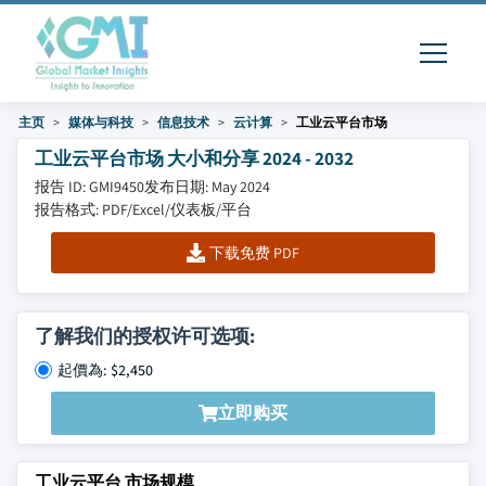
主页
媒体与科技
信息技术
云计算
工业云平台市场
工业云平台市场 大小和分享 2024 - 2032
报告 ID: GMI9450
发布日期: May 2024
报告格式: PDF/Excel/仪表板/平台
下载免费 PDF
了解我们的授权许可选项:
起價為: $2,450
立即购买
工业云平台 市场规模