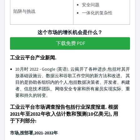
安全问题
陷阱与挑战
一体化的复杂性
这个市场的增长机会是什么？
下载免费 PDF
工业云平台产业新闻.
10月时 2022 - Google (英语). 云揭开了各种进步,包括对其开
放基础设施云、数据云和谷歌工作空间的新方法和改进。 其
目的是协助各组织内的个人,包括数据决策者、开发者、构建
者、信息技术团队、网络安全专家和所有雇员实现实际、重
要和持久的转变。
工业云平台市场调查报告包括行业深度报道. 根据
2021年至2032年收入估计数和预测(10亿美元), 用
于下列部分:
市场,按部署,2021-2032年