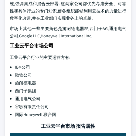
统,强调集成和混合云部署. 这两家公司都优先考虑安全、可靠
性和具体行业的专门知识,使各组织能够利用云技术的力量进行
数字化改造,并在工业部门实现业务上的卓越。
市场上其他一些主要角色是施耐德电器SE,西门子AG,通用电气
公司,Google LLC,Honeywell International Inc.
工业云平台市场公司
工业云平台行业的主要运营方有:
IBM公司
微软公司
施耐德电器
西门子集团
通用电气公司
谷歌有限责任公司
国际Honeywell 联合国
工业云平台市场 报告属性