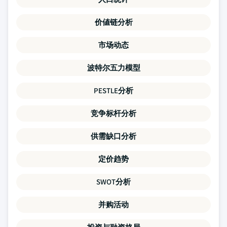
价値链分析
市场动态
波特尔五力模型
PESTLE分析
竞争标杆分析
供需缺口分析
定价趋势
SWOT分析
并购活动