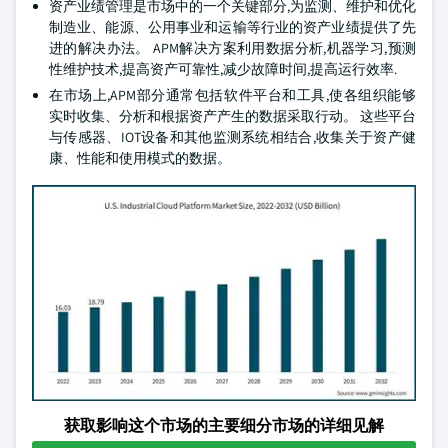
资产业绩管理是市场中的一个关键部分,为监测、维护和优化
制造业、能源、公用事业和运输等行业的资产业绩提供了先
进的解决办法。 APM解决方案利用数据分析,机器学习,预测
性维护技术,提高资产可靠性,减少故障时间,提高运行效率.
在市场上,APM部分通常包括软件平台和工具,使各组织能够
实时收集、分析和根据资产产生的数据采取行动。 这些平台
与传感器、IOT设备和其他监测系统相结合,收集关于资产健
康、性能和使用模式的数据。
获取影响这个市场的主要细分市场的详细见解