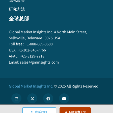
隐私政策
研究方法
全球总部
Global Market Insights Inc. 4 North Main Street,
Selbyville, Delaware 19975 USA
Toll free :
+1-888-689-0688
USA :
+1-302-846-7766
APAC :
+65-3129-7718
Email:
sales@gminsights.com
Global Market Insights Inc.
©
2025
All Rights Reserved.
联系我们
下载免费 PDF