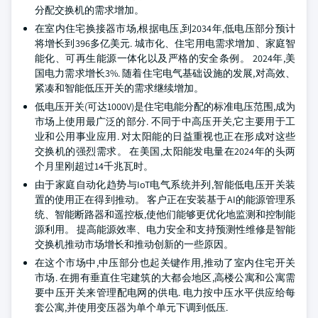
分配交换机的需求增加。
在室内住宅换接器市场,根据电压,到2034年,低电压部分预计
将增长到396多亿美元. 城市化、住宅用电需求增加、家庭智
能化、可再生能源一体化以及严格的安全条例。 2024年,美
国电力需求增长3%. 随着住宅电气基础设施的发展,对高效、
紧凑和智能低压开关的需求继续增加。
低电压开关(可达1000V)是住宅电能分配的标准电压范围,成为
市场上使用最广泛的部分. 不同于中高压开关,它主要用于工
业和公用事业应用. 对太阳能的日益重视也正在形成对这些
交换机的强烈需求。 在美国,太阳能发电量在2024年的头两
个月里刚超过14千兆瓦时。
由于家庭自动化趋势与IoT电气系统并列,智能低电压开关装
置的使用正在得到推动。 客户正在安装基于AI的能源管理系
统、智能断路器和遥控板,使他们能够更优化地监测和控制能
源利用。 提高能源效率、电力安全和支持预测性维修是智能
交换机推动市场增长和推动创新的一些原因。
在这个市场中,中压部分也起关键作用,推动了室内住宅开关
市场. 在拥有垂直住宅建筑的大都会地区,高楼公寓和公寓需
要中压开关来管理配电网的供电. 电力按中压水平供应给每
套公寓,并使用变压器为单个单元下调到低压.