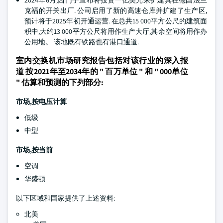
2024年6月,西门子宣布将投资一亿美元来扩建其在德国法兰
克福的开关出厂. 公司启用了新的高速仓库并扩建了生产区,
预计将于2025年初开通运营. 在总共15 000平方公尺的建筑面
积中,大约13 000平方公尺将用作生产大厅,其余空间将用作办
公用地。 该地既有铁路也有港口通道.
室内交换机市场研究报告包括对该行业的深入报
道 按2021年至2034年的 " 百万单位 " 和 " 000单位
" 估算和预测的下列部分:
市场,按电压计算
低级
中型
市场,按当前
空调
华盛顿
以下区域和国家提供了上述资料:
北美