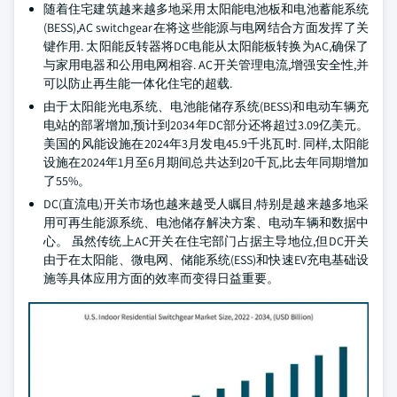
随着住宅建筑越来越多地采用太阳能电池板和电池蓄能系统
(BESS),AC switchgear在将这些能源与电网结合方面发挥了关
键作用. 太阳能反转器将DC电能从太阳能板转换为AC,确保了
与家用电器和公用电网相容. AC开关管理电流,增强安全性,并
可以防止再生能一体化住宅的超载.
由于太阳能光电系统、电池能储存系统(BESS)和电动车辆充
电站的部署增加,预计到2034年DC部分还将超过3.09亿美元。
美国的风能设施在2024年3月发电45.9千兆瓦时. 同样,太阳能
设施在2024年1月至6月期间总共达到20千瓦,比去年同期增加
了55%。
DC(直流电)开关市场也越来越受人瞩目,特别是越来越多地采
用可再生能源系统、电池储存解决方案、电动车辆和数据中
心。 虽然传统上AC开关在住宅部门占据主导地位,但DC开关
由于在太阳能、微电网、储能系统(ESS)和快速EV充电基础设
施等具体应用方面的效率而变得日益重要。