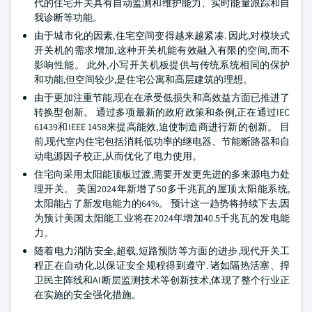
代的住宅开关具有自动监测和维护能力、实时能量跟踪和自
我诊断等功能。
由于城市化的因素,住宅空间变得越来越紧凑. 因此,对模块式
开关机的需求增加,这种开关机能有效融入有限的空间,而不
影响性能。 此外,小写开关机板提供与传统系统相同的保护
和功能,但空间较少,是住宅公寓和高层建筑的理想。
由于更加注重节能,现在在承受低损失和高效益方面已推进了
转换型创新。 通过多项最新的政府政策和条例,正在通过IEC
61439和IEEE 1458来提高能效,迫使制造商进行新的创新。 目
前,现代室内住宅包括消耗低功率的继电器、节能断路器和自
动电源因子校正,从而优化了电力使用。
住宅向采用太阳能顶板过渡,需要开发更先进的多来源电力处
理开关。 美国2024年新增了50多千兆瓦的屋顶太阳能系统,
太阳能占了新发电能力的64%。 预计这一趋势将持续下去,因
为预计美国太阳能工业将在2024年增加40.5千兆瓦的发电能
力。
随着电力消防安全,超载,短路预防等方面的进步,现代开关工
程正在自动化,以保证安全规程得到遵守. 诸如隔热活塞、捍
卫民主阵线和AI断层监测技术等创新技术,体现了整个行业正
在实施的安全强化措施。