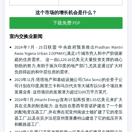
这个市场的增长机会是什么？
下载免费 PDF
室内交换业新闻
2024年7月 - 25日联盟 中央政府预算推出Pradhan Mantri
Awas Yojana Urban 2.0(PMAY),满足1个城市穷人和中产阶级家
庭的住房需求。 这一由1,120.16亿美元大量投资支撑的雄心
勃勃的努力,有助于振兴印度的地产部门,尤其是通过扩大对
负担得起的和中层住房的需求。
2023年11月:塔塔地产和基础设施公司(Tata Sons)的全资子公
司计划在印度,斯里兰卡和马尔代夫等大城市以50多个项目来
发展业务. 这些项目的发展潜力超过5100万平方英尺.
2024年7月,Hitachi Energy宣布计划再投资1.55亿美元来扩大
其在北美的制造能力. 这包括在墨西哥雷诺萨建造了一个新
的配电变压器工厂,并在弗吉尼亚州南波士顿扩建了它的变压
器工厂,以及在宾夕法尼亚州普莱桑特山建造了它的低压开关
和断路器工厂.