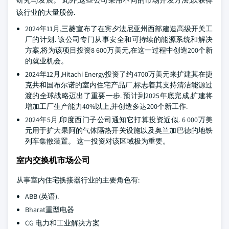
研究与发展。 此外,这些公司采用不同的市场开发方法,以获得
该行业的大量股份.
2024年11月,三菱宣布了在宾夕法尼亚州西部建造高级开关工
厂的计划. 该公司专门从事安全和可持续的能源系统和解决
方案,将为该项目投资8 600万美元,在这一过程中创造200个新
的就业机会。
2024年12月,Hitachi Energy投资了约4700万美元来扩建其在捷
克共和国布尔诺的室内住宅产品厂,标志着其支持清洁能源过
渡的全球战略迈出了重要一步. 预计到2025年底完成,扩建将
增加工厂生产能力40%以上,并创造多达200个新工作.
2024年5月,印度西门子公司通知它打算投资近似. 6 000万美
元用于扩大果阿的气体隔热开关设施以及奥兰加巴德的地铁
列车集散装置。 这一投资对该区域极为重要。
室内交换机市场公司
从事室内住宅换接器行业的主要角色有:
ABB (英语).
Bharat重型电器
CG 电力和工业解决方案