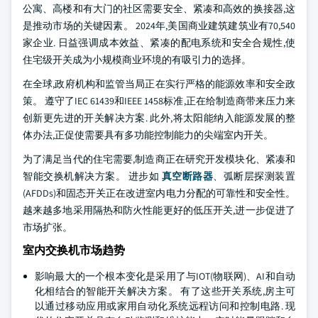
公寓、高楼和有大门的社区需要安全、紧凑和高效的换接器,这
是推动市场的关键因素。 2024年,美国商业建筑建筑业有70,540
家企业. 日益强调成本效益、紧凑的配电系统和安全合规性,使
住宅级开关成为小规模商业环境的有吸引力的选择。
在全球,政府机构和监管当局正在实行严格的能源效率和安全政
策。 遵守了IEC 61439和IEEE 1458标准,正在给制造商带来压力来
创新更先进的开关解决方案. 此外,将太阳能纳入能源发展的整
体办法,正促使需要具有多功能控制能力的尖端室内开关。
为了满足当代的住宅需要,制造商正在研究开发模块化、紧凑和
智能交换机解决方案。 进步如
真空断路器
、弧断层探测装置
(AFDDs)和固态开关正在改进室内电力分配的可靠性和安全性。
越来越多地采用隔热和防火性能更好的低压开关,进一步促进了
市场扩张。
室内交换机市场趋势
影响最大的一个根本变化是采用了与IOT(物联网)、AI和自动
化相结合的智能开关解决方案。 有了这些开关系统,房主可
以通过移动应用或家用自动化系统远程访问和控制电路. 现