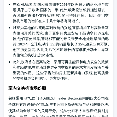
在欧洲,德国,英国和法国拥有2024年欧洲最大的商业地产市
场,几乎占了欧洲.国家的一半. 此外,欧洲投资银行通过融资、
咨询和咨询服务支持负担得起的可持续住房。 因此,住宅交
换机市场的增长在未来几十年将有所增长。
以家为基地的EV充电基础设施的兴起,直接增加了对高质量室
内住宅开关的需求. 由于更多的房主安装了高功率的EV充电
器,他们需要可靠,智能和节能的开关来安全地处理增加的电
荷. 2024年,全球电动车(EV)的销量增长了25%,达到1710万辆,
创下历史新高. 因此,对EV的不断增长的需求将推动全世界室
内住宅交换机的总体市场。
此外,政府旨在提高能效、采用可再生能源和电力安全的政策
和奖励措施,在推动对先进室内交换机的需求方面发挥着至关
重要的作用。 这些举措鼓励房主更新其电力系统,使高质量
的交换机更负担得起、更方便使用。
室内交换机市场份额
包括通用电气,西门子,ABB,Schneider Electric在内的四大公司在
全球拥有超过40%的市场. 主要公司不断研究新产品和解决办法,
使其成为全球工业的关键部分。 这些公司不太重视投资,特别是