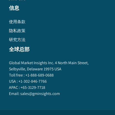
信息
使用条款
隐私政策
研究方法
全球总部
Global Market Insights Inc. 4 North Main Street,
Selbyville, Delaware 19975 USA
Toll free :
+1-888-689-0688
USA :
+1-302-846-7766
APAC :
+65-3129-7718
Email:
sales@gminsights.com