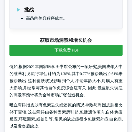
挑战
高昂的美容程序成本。
获取市场洞察和增长机会
下载免费 PDF
例如,根据2021年国家医学图书馆公布的一项研究,美国成年人中
的维蒂利戈流行率估计约为1.38%,其中0.77%被诊断出,0.61%未
被诊断出. 这种皮肤状况影响到个人,不论年龄大小,对病人有重
大影响,并经常与其他自体免疫综合症有关. 因此,低皮质失调症
的高发率预计将为全球市场扩张创造机会。
嗜血障碍指皮肤有色素丢失或还原的情况,导致与周围皮肤相比
补丁更轻. 这些障碍由各种因素所引起,包括遗传倾向,自体免疫
反应,环境因素,或创伤等. 常见的缺皮症很少包括紫外症,白化病,
以及发炎后缺皮.