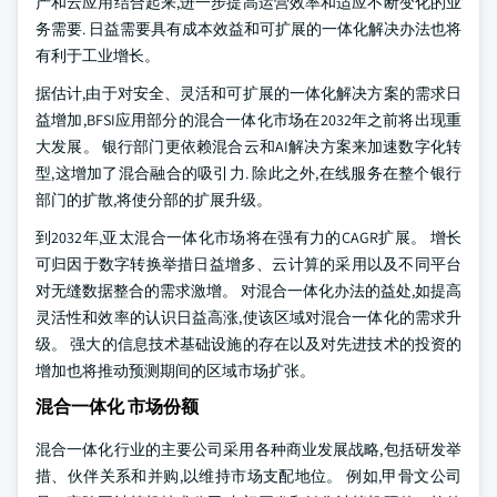
产和云应用结合起来,进一步提高运营效率和适应不断变化的业
务需要. 日益需要具有成本效益和可扩展的一体化解决办法也将
有利于工业增长。
据估计,由于对安全、灵活和可扩展的一体化解决方案的需求日
益增加,BFSI应用部分的混合一体化市场在2032年之前将出现重
大发展。 银行部门更依赖混合云和AI解决方案来加速数字化转
型,这增加了混合融合的吸引力. 除此之外,在线服务在整个银行
部门的扩散,将使分部的扩展升级。
到2032年,亚太混合一体化市场将在强有力的CAGR扩展。 增长
可归因于数字转换举措日益增多、云计算的采用以及不同平台
对无缝数据整合的需求激增。 对混合一体化办法的益处,如提高
灵活性和效率的认识日益高涨,使该区域对混合一体化的需求升
级。 强大的信息技术基础设施的存在以及对先进技术的投资的
增加也将推动预测期间的区域市场扩张。
混合一体化 市场份额
混合一体化行业的主要公司采用各种商业发展战略,包括研发举
措、伙伴关系和并购,以维持市场支配地位。 例如,甲骨文公司