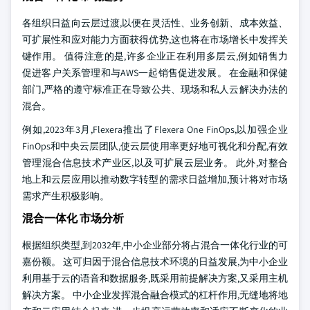
各组织日益向云层过渡,以便在灵活性、业务创新、成本效益、
可扩展性和应对能力方面获得优势,这也将在市场增长中发挥关
键作用。 值得注意的是,许多企业正在利用多层云,例如销售力
促进客户关系管理和与AWS一起销售促进发展。 在金融和保健
部门,严格的遵守标准正在导致公共、现场和私人云解决办法的
混合。
例如,2023年3月,Flexera推出了Flexera One FinOps,以加强企业
FinOps和中央云层团队,使云层使用率更好地可视化和分配,有效
管理混合信息技术产业区,以及可扩展云层业务。 此外,对整合
地上和云层应用以推动数字转型的需求日益增加,预计将对市场
需求产生积极影响。
混合一体化 市场分析
根据组织类型,到2032年,中小企业部分将占混合一体化行业的可
嘉份额。 这可归因于混合信息技术环境的日益发展,为中小企业
利用基于云的语音和数据服务,既采用前提解决方案,又采用主机
解决方案。 中小企业发挥混合融合模式的杠杆作用,无缝地将地