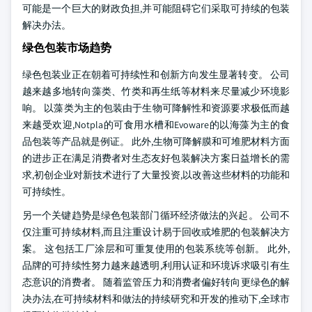
可能是一个巨大的财政负担,并可能阻碍它们采取可持续的包装
解决办法。
绿色包装市场趋势
绿色包装业正在朝着可持续性和创新方向发生显著转变。 公司
越来越多地转向藻类、竹类和再生纸等材料来尽量减少环境影
响。 以藻类为主的包装由于生物可降解性和资源要求极低而越
来越受欢迎,Notpla的可食用水槽和Evoware的以海藻为主的食
品包装等产品就是例证。 此外,生物可降解膜和可堆肥材料方面
的进步正在满足消费者对生态友好包装解决方案日益增长的需
求,初创企业对新技术进行了大量投资,以改善这些材料的功能和
可持续性。
另一个关键趋势是绿色包装部门循环经济做法的兴起。 公司不
仅注重可持续材料,而且注重设计易于回收或堆肥的包装解决方
案。 这包括工厂涂层和可重复使用的包装系统等创新。 此外,
品牌的可持续性努力越来越透明,利用认证和环境诉求吸引有生
态意识的消费者。 随着监管压力和消费者偏好转向更绿色的解
决办法,在可持续材料和做法的持续研究和开发的推动下,全球市