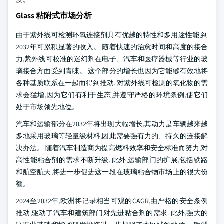
Glass 粘附式市场分析
由于紫外线可检测环氧连接剂具有优越的特性和多用途性能,到
2032年可累积显著的收入。 随着快速的治愈时间和高度的接合
力,紫外线可校准的迷幻剂在电子、汽车和医疗器械等行业的玻
璃接合方面受到青睐。 这个部分的增长也因为它能够有效地将
各种基质联系在一起而得到推动. 对紫外线可检测的氧化物的需
求会猛增,因为它们有利于生态,并遵守严格的环境条例,使它们
处于市场领先地位。
汽车和运输部分在2032年将出现大幅增长,其动力是车辆越来越
多地采用玻璃等轻量级材料,因此需要强有力的、持久的连接解
决办法。 随着汽车制造商为提高燃料效率和安全标准而努力,对
高性能粘合剂的需求不断升级. 此外,运输部门的扩展,包括铁路
和航空航天,将进一步促进这一段在玻璃粘合物市场上的很大份
额。
2024至2032年,欧洲将记录相当可观的CAGR,由严格的安全条例
推动,驱动了汽车和建筑部门对先进粘合剂的需求. 此外,强大的