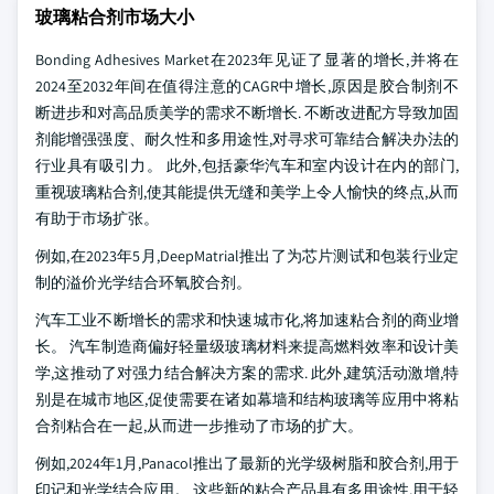
玻璃粘合剂市场大小
Bonding Adhesives Market在2023年见证了显著的增长,并将在
2024至2032年间在值得注意的CAGR中增长,原因是胶合制剂不
断进步和对高品质美学的需求不断增长. 不断改进配方导致加固
剂能增强强度、耐久性和多用途性,对寻求可靠结合解决办法的
行业具有吸引力。 此外,包括豪华汽车和室内设计在内的部门,
重视玻璃粘合剂,使其能提供无缝和美学上令人愉快的终点,从而
有助于市场扩张。
例如,在2023年5月,DeepMatrial推出了为芯片测试和包装行业定
制的溢价光学结合环氧胶合剂。
汽车工业不断增长的需求和快速城市化,将加速粘合剂的商业增
长。 汽车制造商偏好轻量级玻璃材料来提高燃料效率和设计美
学,这推动了对强力结合解决方案的需求. 此外,建筑活动激增,特
别是在城市地区,促使需要在诸如幕墙和结构玻璃等应用中将粘
合剂粘合在一起,从而进一步推动了市场的扩大。
例如,2024年1月,Panacol推出了最新的光学级树脂和胶合剂,用于
印记和光学结合应用。 这些新的粘合产品具有多用途性,用于轻