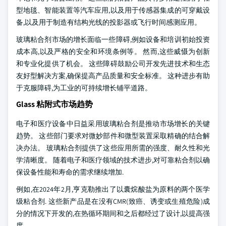
型地毯、智能装置等汽车应用,以及用于传感器集成的可穿戴设
备,以及用于制造有结构光线的投影器或飞行时间感测应用。
玻璃粘合剂市场的增长面临一些障碍,例如设备和培训初始投资
成本高,以及严格的安全和环境条例等。 然而,这些威慑为创新
和专业化提供了机会。 这些障碍鼓励公司开发先进技术和生态
友好型解决方案,确保提高产品质量和安全标准。 这种进步有助
于克服障碍,为工业的可持续增长铺平道路。
Glass 粘附式市场趋势
电子和医疗设备中日益采用玻璃粘合剂是推动市场增长的关键
趋势。 这些部门要求对微妙部件和微型装置采取精确的结合解
决办法。 玻璃粘合剂提供了这些应用所需的强度、耐久性和光
学清晰度。 随着电子和医疗领域的技术进步,对可靠粘合剂以确
保设备性能和寿命的需求继续增加.
例如,在2024年2月,亨克勒推出了以囊烷酸盐为原料的两个医学
级粘合剂. 这些新产品是在没有CMR(致癌、诱变或生殖危险)成
分的情况下开发的,在热循环期间和之后都经过了设计,以提高强
度。