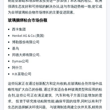
制造业基础和增加研发投资进一步加强了本区域的地位。 欧洲
强调生态友好和可持续的解决办法,这与市场趋势相一致,使它成
为全球玻璃粘合物市场增长的主要促进因素。
玻璃捆绑粘合市场份额
西卡集团
Henkel AG & Co.(美国)
博勒股份有限公司
基乌
邦德大师有限公司.
Dymax公司
阿什兰
H.B.富勒公司
这些玩家正在通过创新配方和定向收购,在玻璃粘合剂市场中战
略性地扩大自己的份额. 通过开发适合各种玻璃类型和应用的粘
合剂,这些公司正在满足建筑、汽车和电子方面日益增加的需
求。 投资于研究推动粘附性能,确保牢固的纽带,同时以有利于
生态的选择解决环境问题。 与玻璃制造商建立伙伴关系,精简供