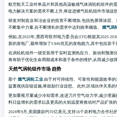
航空航天工业对单晶片和其他高温敏感气体涡轮机组件的需
电力解决方案的需求不断上升,将促进燃气轮机组件市场设
研发对制造业和冶金业的投资不断增加,包括热屏障涂层、3
不断集中力量,在不断增长的需求中达到效率阈值。
燃气涡
例如,在2025年,墨西哥联邦电力委员会(CFE)根据其202
新的发电厂,最终增加了5 840兆瓦的发电能力,其中包括
在涡轮机组件一级安装用于实时监测热应力、振动和预测分
将有助于优化生命周期成本和基于条件的维护,从而减少故
天然气涡轮组件市场 趋势
那个
燃气涡轮工业
由于对可持续性、可靠性和能源效率的需
益重视供应链设施,将鼓励行业设想。 此外,区域伙伴关系
更加重视尽量减少冷却需求,改进刀片空气动力学,减少泄漏
料日益增长的需求以及更高的火焰温度将推动对产品扩张的
2024年9月,美国拨款约70亿美元,支持16个农村电力合