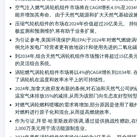
空气注入燃气涡轮机组件市场将在CAGR增长4.5%至2
能并增加其寿命。 由于天然气能源和扩大天然气基础设
压缩气轮机组件的市场在2024年价值超过20亿美元。 
极监测和预测维护,将有助于业务扩展。
为引证参考,美国环境保护局(EPA)于2024年对燃气
例允许发电厂经营者更有效地设计和使用先进的二氧化
到2034年,组合天然气涡轮机组件市场预计将超过15亿
的灵活组合系统。
涡轮燃气涡轮机组件市场将以4%的CAGR增长到2034
了涡轮机在温度和效率水平上的可持续性。
2024年,加拿大政府发布新的条例,对石油和天然气公司
温室气体排放35%的减排,从而为该部门向生态友好型转
对燃气涡轮燃料喷嘴的需求将增加,部分原因是使用了额
对燃料进行原子化和混合,从而提高燃烧效率。
作为引证,拜登-哈里斯政府强调,通过提供挑战性赠款
2,000万美元用于清洁能源制造业。