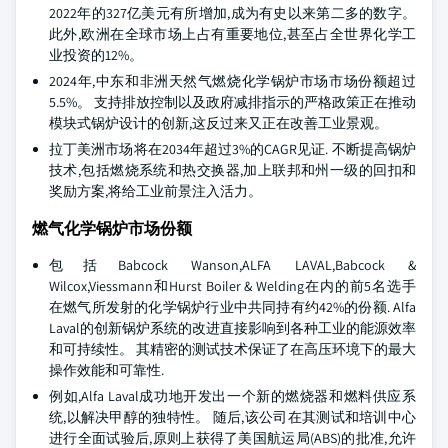
2022年的327亿美元有所增加,成为有史以来第二多的数字。
此外,欧洲在全球市场上占有重要地位,甚至占全世界化学工
业投资的12%。
2024年,中东和非洲天然气燃烧化学锅炉市场市场份额超过
5.5%。 支持排放控制以及政府减排指示的严格政策正在推动
模块式锅炉设计的创新,这反过来又正在改善工业景观。
拉丁美洲市场将在2034年超过3%的CAGR见证. 不断提高锅炉
技术,包括燃烧系统和热交换器,加上联邦和州一级的回扣和
奖励方案,将给工业前景注入活力。
燃气化学锅炉市场份额
包括Babcock Wanson,ALFA LAVAL,Babcock &
Wilcox,Viessmann和Hurst Boiler & Welding在内的前5名选手
在燃气所发射的化学锅炉行业中共同持有约42%的份额. Alfa
Laval的创新锅炉系统的改进直接影响到各种工业的能源效率
和可持续性。 其精密的测试技术保证了在高压环境下的最大
操作效能和可靠性.
例如,Alfa Laval成功地开发出一个新的燃烧器和燃料供应系
统,以解决甲醇的独特性。 随后,该公司在其测试和培训中心
进行全面试验后,原则上获得了美国航运局(ABS)的批准,允许