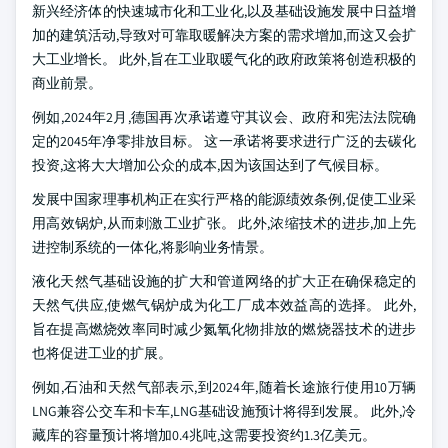
新兴经济体的快速城市化和工业化,以及基础设施发展中日益增
加的建筑活动,导致对可靠取暖解决方案的需求增加,而这又会扩
大工业增长。 此外,旨在工业取暖气化的政府政策将创造积极的
商业前景。
例如,2024年2月,德国再次承诺遵守其议会、政府和宪法法院确
定的2045年净零排放目标。 这一承诺将要求进行广泛的去碳化
投资,这将大大增加公众的成本,因为该国达到了气候目标。
发展中国家理事机构正在实行严格的能源绩效条例,促使工业采
用高效锅炉,从而刺激工业扩张。 此外,浓缩技术的进步,加上先
进控制系统的一体化,将影响业务情景。
液化天然气基础设施的扩大和管道网络的扩大正在确保稳定的
天然气供应,使燃气锅炉成为化工厂成本效益高的选择。 此外,
旨在提高燃烧效率同时减少氮氧化物排放的燃烧器技术的进步
也将促进工业的扩展。
例如,石油和天然气部表示,到2024年,随着长途旅行使用10万辆
LNG兼容公交车和卡车,LNG基础设施预计将得到发展。 此外,冷
藏库的容量预计将增加0.4兆吨,这需要投资约1.3亿美元。