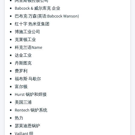
阿里斯顿控股公司
Babcock & 威尔库克 企业
巴布克·万森(英语:Babcock Wanson)
红十字 热米亚集团
博施工业公司
克莱顿工业
科克兰语Name
达金工业
丹斯图克
费罗利
福布斯·马歇尔
富尔顿
Hurst 锅炉和焊接
美国三浦
Rentech 锅炉系统
热力
瑟莫迪恩锅炉
Vaillant 组