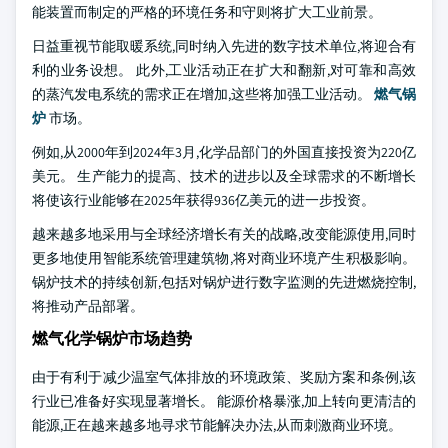
能装置而制定的严格的环境任务和守则将扩大工业前景。
日益重视节能取暖系统,同时纳入先进的数字技术单位,将迎合有
利的业务设想。 此外,工业活动正在扩大和翻新,对可靠和高效
的蒸汽发电系统的需求正在增加,这些将加强工业活动。
燃气锅
炉
市场。
例如,从2000年到2024年3月,化学品部门的外国直接投资为220亿
美元。 生产能力的提高、技术的进步以及全球需求的不断增长
将使该行业能够在2025年获得936亿美元的进一步投资。
越来越多地采用与全球经济增长有关的战略,改变能源使用,同时
更多地使用智能系统管理建筑物,将对商业环境产生积极影响。
锅炉技术的持续创新,包括对锅炉进行数字监测的先进燃烧控制,
将推动产品部署。
燃气化学锅炉市场趋势
由于有利于减少温室气体排放的环境政策、奖励方案和条例,该
行业已准备好实现显著增长。 能源价格暴涨,加上转向更清洁的
能源,正在越来越多地寻求节能解决办法,从而刺激商业环境。