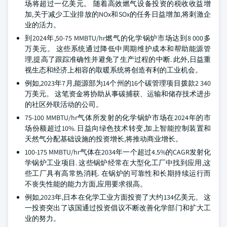
场将超过一亿美元。 随着高效燃气设备投资的税收收益增
加,关于减少工业排放的NOx和SOx的任务日益增加,将刺激企
业的活力。
到2024年,50-75 MMBTU/hr燃气的化学锅炉市场达到8 000多
万美元。 这些系统通过降低中周期维护成本和帮助能源管
理,提高了跟踪准确性并避免了生产过程的中断. 此外,日益重
视生态和经济上相容的取暖系统将创造有利的工业机会。
例如,2023年7月,能源部为14个州的16个碳管理项目拨款2 340
万美元。 这笔资金将协助从事碳捕获、运输和储存技术进步
的社区外联活动的公司。
75-100 MMBTU/hr气体所发射的化学锅炉市场在2024年的市
场份额超过10%. 日益向绿色技术转变,加上智能控制装置和
天然气分配基础设施的投资增长,将推动商业增长。
100-175 MMBTU/hr气体在2034年一个超过4.5%的CAGR发射化
学锅炉工业项目. 这些锅炉经常在大型化工厂中找到应用,这
些工厂具有高常热消耗. 在锅炉的可靠性和长期持续运行而
不丧失性能的能力方面,应用要求很高。
例如,2023年,日本在化学工业方面投资了大约134亿美元。 这
一投资突出了该国通过投资倡议不断改善化学部门和扩大工
业的努力。