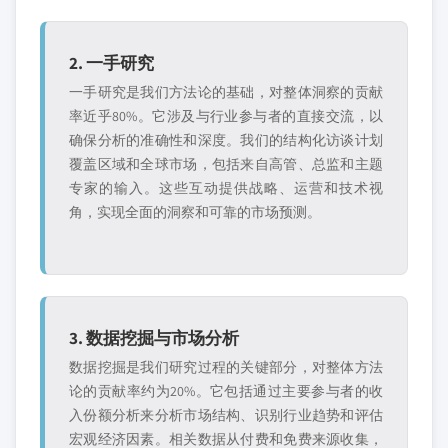
2. 一手研究
一手研究是我们方法论的基础，对整体洞察的贡献
率近乎80%。它涉及与行业参与者的直接交流，以
确保分析的准确性和深度。我们的结构化访谈计划
覆盖区域和全球市场，包括来自高管、总监和主题
专家的输入。这些互动提供战略、运营和技术视
角，实现全面的洞察和可靠的市场预测。
3. 数据挖掘与市场分析
数据挖掘是我们研究过程的关键部分，对整体方法
论的贡献率约为20%。它包括通过主要参与者的收
入份额分析来分析市场结构、识别行业趋势和评估
宏观经济因素。相关数据从付费和免费来源收集，