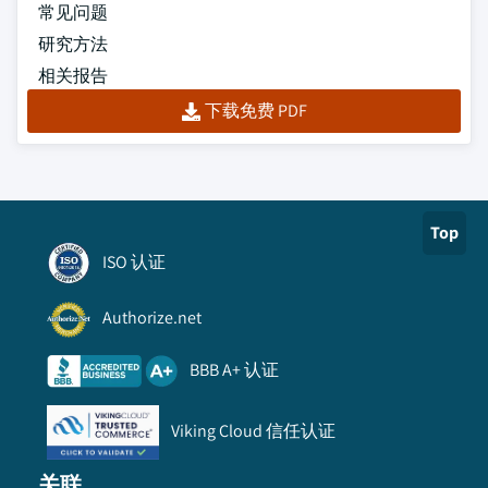
常见问题
研究方法
相关报告
下载免费 PDF
Top
ISO 认证
Authorize.net
BBB A+ 认证
Viking Cloud 信任认证
关联