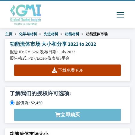
主页
化学与材料
先进材料
功能材料
功能流体市场
功能流体市场 大小和分享 2023 to 2032
报告 ID: GMI6261
发布日期: July 2023
报告格式: PDF/Excel/仪表板/平台
下载免费 PDF
了解我们的授权许可选项:
起價為: $2,450
立即购买
功能流体市场大小