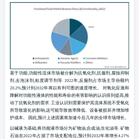
基于功能,功能性流体市场被分解为抗氧化剂,抗服剂,腐蚀抑制
剂,去泡沫剂,粘度调节剂等. 2022年,反服剂占市场主导份额约
20.2%,预计到2032年将以有利可图的速度增长。 对氧化应激和
降解对功能性液体的性能和寿命的有害影响的认识得到提高,推
动了抗氧化剂的需求. 工业认识到需要保护其流体系统不受氧化
所导致退化的影响,这可能导致效率降低、设备被损坏并增加维
护成本。 因此,预计上述因素将加速今后几年的全球市场增长。
以碱液为基础,将功能液市场分为矿物油,合成油,生化油等. 矿物
石油在2022年占据了市场支配地位,预计到2032年将增长4.27%