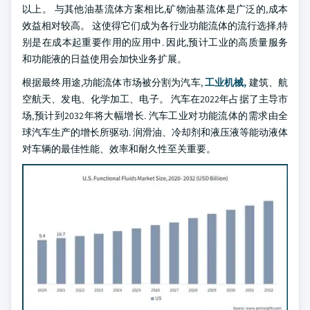
以上。 与其他油基流体方案相比,矿物油基流体是广泛的,成本
效益相对较高。 这使得它们成为各行业功能流体的流行选择,特
别是在成本起重要作用的应用中. 因此,预计工业的高质量服务
和功能液的日益使用会加快业务扩展。
根据最终用途,功能流体市场被分割为汽车,
工业机械,
建筑、航
空航天、发电、化学加工、电子。 汽车在2022年占据了主导市
场,预计到2032年将大幅增长. 汽车工业对功能流体的需求由全
球汽车生产的增长所驱动. 润滑油、冷却剂和液压液等能动液体
对车辆的最佳性能、效率和耐久性至关重要。