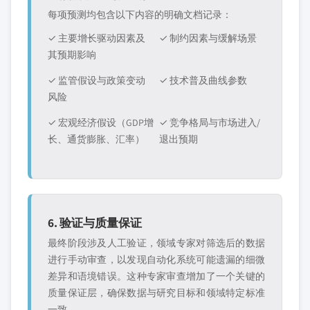
每项预测均包含以下内容的明确文档记录：
✓ 主要增长驱动因素及
✓ 制约因素与缓解场景
其预期影响
✓ 监管假设与政策变动
✓ 技术普及曲线参数
风险
✓ 宏观经济假设（GDP增
✓ 竞争格局与市场进入/
长、通货膨胀、汇率）
退出预期
6. 验证与质量保证
最终阶段涉及人工验证，领域专家对筛选后的数据
进行手动审查，以发现自动化系统可能遗漏的细微
差异和语境错误。这种专家审查增加了一个关键的
质量保证层，确保数据与研究目标和领域特定标准
一致。