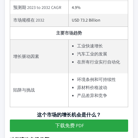
预测期 2023 to 2032 CAGR
4.9%
市场规模在 2032
USD 73.2 Billion
主要市场趋势
工业快速增长
汽车工业的发展
增长驱动因素
在所有行业实行自动化
环境条例和可持续性
原材料价格波动
陷阱与挑战
产品差异和竞争
这个市场的增长机会是什么？
下载免费 PDF