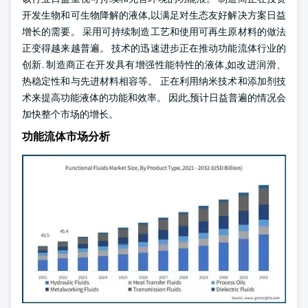
开发生物和可生物降解的液体,以满足对生态友好解决方案日益
增长的需要。 采用可持续制造工艺和使用可再生原材料的做法
正变得越来越普遍。 技术的迅速进步正在推动功能流体行业的
创新. 制造商正在开发具有增强性能特性的液体,如改进润滑、
热稳定性和与先进材料相容等。 正在利用纳米技术和添加剂技
术来提高功能液体的功能和效率。 因此,预计日益普遍的情况会
加快整个市场的增长。
功能流体市场分析