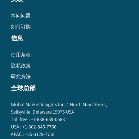
常问问题
如何订购
信息
使用条款
隐私政策
研究方法
全球总部
Global Market Insights Inc. 4 North Main Street,
Selbyville, Delaware 19975 USA
Toll free :
+1-888-689-0688
USA :
+1-302-846-7766
APAC :
+65-3129-7718