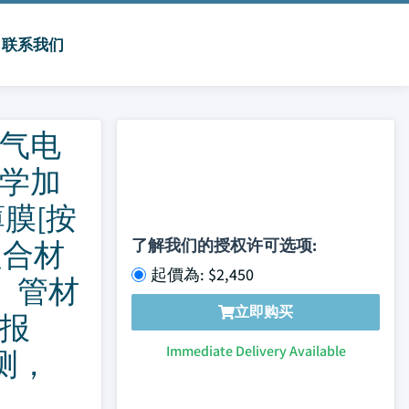
联系我们
电气电
化学加
膜[按
复合材
了解我们的授权许可选项:
起價為: $2,450
]、管材
立即购买
析报
Immediate Delivery Available
测，