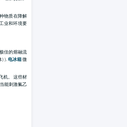
这种物质在降解
守工业和环境要
了极佳的熔融流
) ).
电冰箱
微
型飞机。 这些材
应当能刺激氟乙