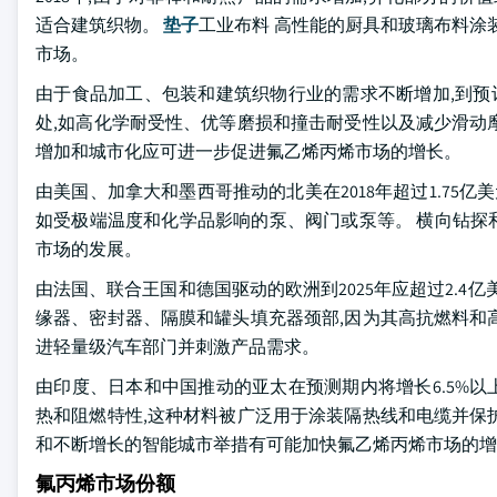
适合建筑织物。
垫子
工业布料 高性能的厨具和玻璃布料涂
市场。
由于食品加工、包装和建筑织物行业的需求不断增加,到预
处,如高化学耐受性、优等磨损和撞击耐受性以及减少滑动
增加和城市化应可进一步促进氟乙烯丙烯市场的增长。
由美国、加拿大和墨西哥推动的北美在2018年超过1.75
如受极端温度和化学品影响的泵、阀门或泵等。 横向钻探
市场的发展。
由法国、联合王国和德国驱动的欧洲到2025年应超过2.4
缘器、密封器、隔膜和罐头填充器颈部,因为其高抗燃料和
进轻量级汽车部门并刺激产品需求。
由印度、日本和中国推动的亚太在预测期内将增长6.5%以
热和阻燃特性,这种材料被广泛用于涂装隔热线和电缆并保
和不断增长的智能城市举措有可能加快氟乙烯丙烯市场的增
氟丙烯市场份额