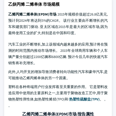
乙炔丙烯 二烯单体 市场规模
乙烯丙烯二烯单体(EPDM)市场
2015年规模价值超过26.8亿美元,
预计到2024年将达到5%的CAGR。 该行业主要由不断增长的汽
车和建筑部门驱动. 亚太区域在2015年是最大的区域市场,因为
最终使用工业的扩大,特别是在中国和印度。
汽车工业的不断增长,加上该领域内越来越多的应用,预计将在预
测的时间范围内推动市场增长。 2015年全球商用车辆和个人车
辆产量分别超过2200亿辆和6800亿辆. 预计今后几年的快速汽车
销售将补充增长。
此外,人均开支的增加导致消费者转向功能性汽车和豪华汽车,是
可能推动乙烯丙烯单体的另一个因素。
塑料在各种终端用户行业发挥着至关重要的作用。 它是塑料改
造应用中使用的主要原料之一,主要用于聚物改造工艺中,用于聚
物热塑性弹性体,如热塑性烯烃(TPO)和
热塑性硫酸盐(TPV)
。 。
。
乙烯丙烯二烯单体(EPDM)市场 报告属性