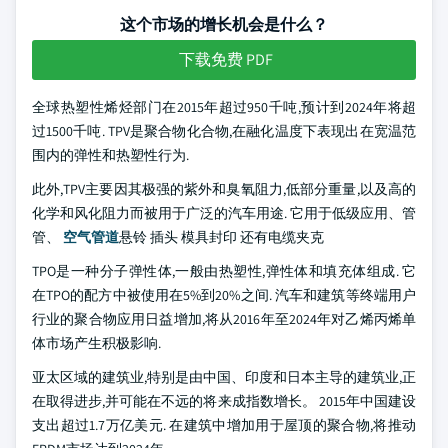
这个市场的增长机会是什么？
下载免费 PDF
全球热塑性烯烃部门在2015年超过950千吨,预计到2024年将超
过1500千吨. TPV是聚合物化合物,在融化温度下表现出在宽温范
围内的弹性和热塑性行为.
此外,TPV主要因其极强的紫外和臭氧阻力,低部分重量,以及高的
化学和风化阻力而被用于广泛的汽车用途. 它用于低级应用、管
管、
空气管道
悬铃 插头 模具封印 还有电缆夹克
TPO是一种分子弹性体,一般由热塑性,弹性体和填充体组成. 它
在TPO的配方中被使用在5%到20%之间. 汽车和建筑等终端用户
行业的聚合物应用日益增加,将从2016年至2024年对乙烯丙烯单
体市场产生积极影响.
亚太区域的建筑业,特别是由中国、印度和日本主导的建筑业,正
在取得进步,并可能在不远的将来成指数增长。 2015年中国建设
支出超过1.7万亿美元. 在建筑中增加用于屋顶的聚合物,将推动