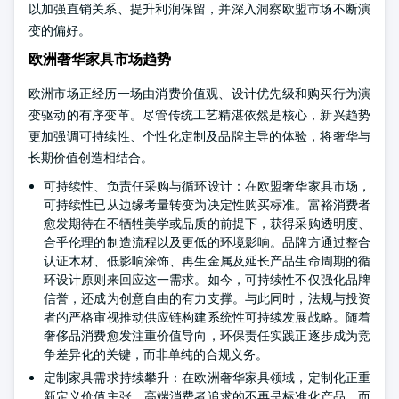
以加强直销关系、提升利润保留，并深入洞察欧盟市场不断演
变的偏好。
欧洲奢华家具市场趋势
欧洲市场正经历一场由消费价值观、设计优先级和购买行为演
变驱动的有序变革。尽管传统工艺精湛依然是核心，新兴趋势
更加强调可持续性、个性化定制及品牌主导的体验，将奢华与
长期价值创造相结合。
可持续性、负责任采购与循环设计：在欧盟奢华家具市场，
可持续性已从边缘考量转变为决定性购买标准。富裕消费者
愈发期待在不牺牲美学或品质的前提下，获得采购透明度、
合乎伦理的制造流程以及更低的环境影响。品牌方通过整合
认证木材、低影响涂饰、再生金属及延长产品生命周期的循
环设计原则来回应这一需求。如今，可持续性不仅强化品牌
信誉，还成为创意自由的有力支撑。与此同时，法规与投资
者的严格审视推动供应链构建系统性可持续发展战略。随着
奢侈品消费愈发注重价值导向，环保责任实践正逐步成为竞
争差异化的关键，而非单纯的合规义务。
定制家具需求持续攀升：在欧洲奢华家具领域，定制化正重
新定义价值主张。高端消费者追求的不再是标准化产品，而