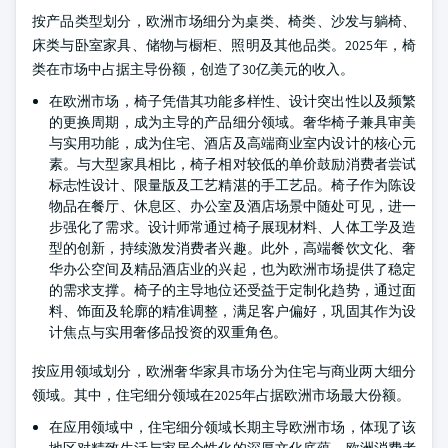
按产品类型划分，欧洲市场细分为桌类、椅类、沙发与躺椅、
床类与卧室家具、储物与橱柜、照明及其他品类。2025年，椅
类在市场中占据主导份额，创造了30亿美元的收入。
在欧洲市场，椅子凭借其功能多样性、设计突出性以及频繁
的更换周期，成为主导的产品细分领域。奢华椅子兼具审美
与实用功能，成为住宅、酒店及高端商业室内设计的核心元
素。与大型家具相比，椅子相对较低的单价鼓励消费者尝试
标志性设计、限量版及工艺精湛的手工艺品。椅子作为陈设
物品在餐厅、休息区、办公室及酒店场景中随处可见，进一
步强化了需求。设计师常通过椅子展现材料、人体工学及造
型的创新，持续激发消费者兴趣。此外，高端餐饮文化、奢
华办公空间及精品酒店业的兴起，也为欧洲市场提供了稳定
的需求支撑。椅子的主导地位还受益于定制化趋势，通过面
料、饰面及轮廓的精准调整，满足客户偏好，巩固其作为设
计焦点与实用奢侈品投资的双重角色。
按应用领域划分，欧洲奢华家具市场分为住宅与商业两大细分
领域。其中，住宅细分领域在2025年占据欧洲市场最大份额。
在应用领域中，住宅细分领域长期主导欧洲市场，体现了该
地区对精致生活与家居个性化的深厚文化底蕴。欧洲消费者