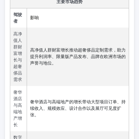
主要市场趋势
驾驶
影响
者
高净
值人
群财
高净值人群财富增长推动超奢侈品定制需求，助力
富增
提升利润率、限量版产品发布、品牌在欧洲市场的
长与
声誉与地位。
超奢
侈品
需求
奢华
酒店
奢华酒店与高端地产的增长带动大型项目订单、持
与高
续收入、规模效应、设计合作以及展厅可见度扩
端地
张。
产增
长
数字