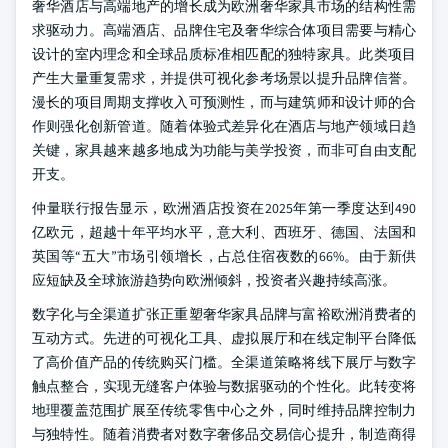
奢华酒店与高端地产的增长成为欧洲奢华家具市场的结构性需
求驱动力。高端酒店、品牌住宅及奢华综合体项目需要与精心
设计的室内理念和全球品质标准相匹配的独特家具。此类项目
产生大量重复需求，并提供可视化参考场景以提升品牌信誉。
漫长的项目周期支撑收入可预测性，而与建筑师和设计师的合
作则强化创新管道。随着体验式差异化在酒店与地产领域日趋
关键，家具越来越多地成为功能与美学投资，而非可自由支配
开支。
仲量联行报告显示，欧洲酒店投资在2025年第一季度达到490
亿欧元，超越十年平均水平，意大利、西班牙、德国、法国和
英国等“五大”市场引领增长，占总住宿夜数的66%。由于新供
应短缺及全球旅游趋势向欧洲倾斜，投资者兴趣持续高涨。
数字化与全渠道扩张正重塑奢华家具品牌与富裕欧洲消费者的
互动方式。先进的可视化工具、虚拟展厅和在线定制平台降低
了高价值产品的传统购买门槛。全渠道策略将线下展厅与数字
触点整合，实现无缝客户体验与数据驱动的个性化。此转变将
地理覆盖范围扩展至传统零售中心之外，同时维持品牌控制力
与独特性。随着消费者对数字奢侈品交易信心提升，制造商得