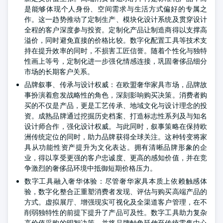
是能够体现个人身份、空间需求与生活方式偏好的专属之
作。这一趋势推动了定制生产、模块化设计系统及贯穿设计
全程的客户深度参与投资。定制化产品让制造商得以支撑高
溢价，同时避免直接的价格比较。数字化配置工具等技术支
持在提升效率的同时，不损害工匠信誉。随着个性化与独特
性画上等号，定制化进一步强化情感连接，巩固奢侈品细分
市场的长期客户关系。
品牌叙事、传承与设计权威：在欧盟奢华家具市场，品牌故
事扮演着愈发战略性的角色，深刻影响购买决策。消费者购
买的不仅是产品，更是工艺传承、地域文化与设计理念的投
资。成熟品牌通过挖掘历史档案、打造标志性系列及与知名
设计师合作，强化设计权威。与此同时，叙事策略在保持欧
洲传统定位的同时，助力品牌获得全球关注。这种转变将家
具从功能性资产提升为文化表达。拥有清晰品牌形象的企
业，得以享受更强的客户忠诚度、更高的感知价值，并在竞
争激烈的奢侈品环境中抵御短期价格压力。
数字工具融入奢华体验：尽管奢华家具本质上依赖触感体
验，数字化整合正重塑消费者发现、评估与购买高端产品的
方式。虚拟展厅、增强现实可视化及全渠道客户管理，在不
削弱独特性的前提下提升了产品可及性。数字工具助力复杂