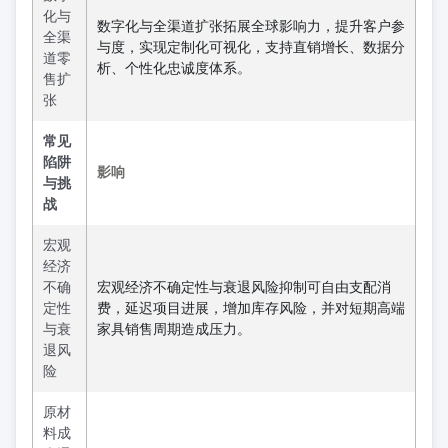
化与
数字化与全渠道扩张拓展全球影响力，提升客户参
全渠
与度，实现定制化可视化，支持直销增长、数据分
道零
析、个性化忠诚度体系。
售扩
张
常见
陷阱
影响
与挑
战
宏观
经济
不确
宏观经济不确定性与衰退风险抑制可自由支配消
定性
费，延迟项目进展，增加库存风险，并对短期高端
与衰
家具销售周期造成压力。
退风
险
原材
料成