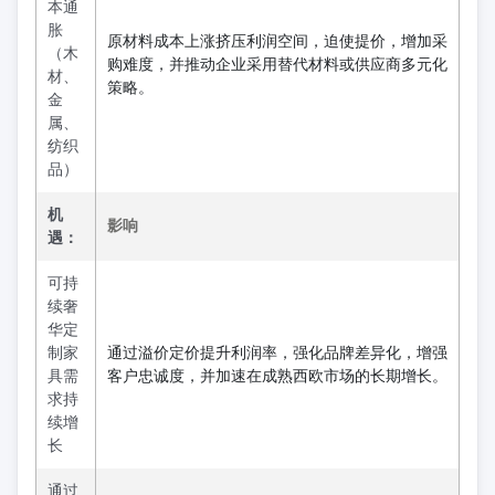
本通
胀
原材料成本上涨挤压利润空间，迫使提价，增加采
（木
购难度，并推动企业采用替代材料或供应商多元化
材、
策略。
金
属、
纺织
品）
机
影响
遇：
可持
续奢
华定
制家
通过溢价定价提升利润率，强化品牌差异化，增强
具需
客户忠诚度，并加速在成熟西欧市场的长期增长。
求持
续增
长
通过