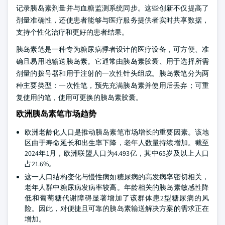
记录胰岛素剂量并与血糖监测系统同步。这些创新不仅提高了
剂量准确性，还使患者能够与医疗服务提供者实时共享数据，
支持个性化治疗和更好的患者结果。
胰岛素笔是一种专为糖尿病悸者设计的医疗设备，可方便、准
确且易用地输送胰岛素。它通常由胰岛素胶囊、用于选择所需
剂量的拨号器和用于注射的一次性针头组成。胰岛素笔分为两
种主要类型：一次性笔，预先充满胰岛素并使用后丢弃；可重
复使用的笔，使用可更换的胰岛素胶囊。
欧洲胰岛素笔市场趋势
欧洲老龄化人口是推动胰岛素笔市场增长的重要因素。该地
区由于寿命延长和出生率下降，老年人数量持续增加。截至
2024年1月，欧洲联盟人口为4.493亿，其中65岁及以上人口
占21.6%。
这一人口结构变化与慢性病如糖尿病的高发病率密切相关，
老年人群中糖尿病发病率较高。年龄相关的胰岛素敏感性降
低和葡萄糖代谢障碍显著增加了该群体患2型糖尿病的风
险。因此，对便捷且可靠的胰岛素输送解决方案的需求正在
增加。