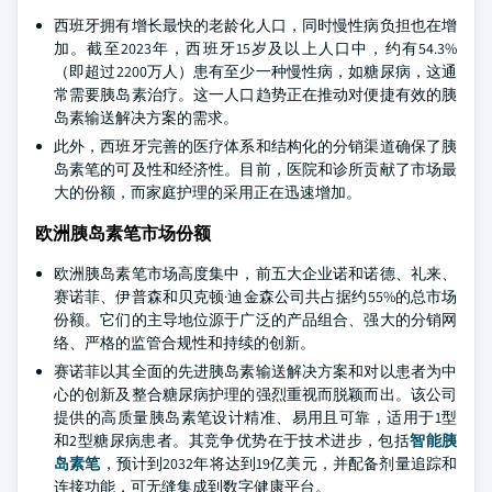
西班牙拥有增长最快的老龄化人口，同时慢性病负担也在增
加。截至2023年，西班牙15岁及以上人口中，约有54.3%
（即超过2200万人）患有至少一种慢性病，如糖尿病，这通
常需要胰岛素治疗。这一人口趋势正在推动对便捷有效的胰
岛素输送解决方案的需求。
此外，西班牙完善的医疗体系和结构化的分销渠道确保了胰
岛素笔的可及性和经济性。目前，医院和诊所贡献了市场最
大的份额，而家庭护理的采用正在迅速增加。
欧洲胰岛素笔市场份额
欧洲胰岛素笔市场高度集中，前五大企业诺和诺德、礼来、
赛诺菲、伊普森和贝克顿·迪金森公司共占据约55%的总市场
份额。它们的主导地位源于广泛的产品组合、强大的分销网
络、严格的监管合规性和持续的创新。
赛诺菲以其全面的先进胰岛素输送解决方案和对以患者为中
心的创新及整合糖尿病护理的强烈重视而脱颖而出。该公司
提供的高质量胰岛素笔设计精准、易用且可靠，适用于1型
和2型糖尿病患者。其竞争优势在于技术进步，包括
智能胰
岛素笔
，预计到2032年将达到19亿美元，并配备剂量追踪和
连接功能，可无缝集成到数字健康平台。