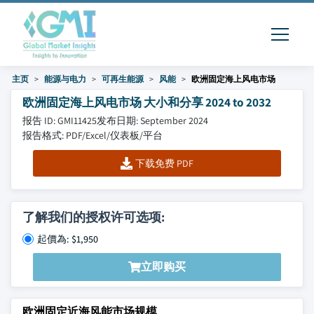
主页
能源与电力
可再生能源
风能
欧洲固定海上风电市场
欧洲固定海上风电市场 大小和分享 2024 to 2032
报告 ID: GMI11425
发布日期: September 2024
报告格式: PDF/Excel/仪表板/平台
下载免费 PDF
了解我们的授权许可选项:
起價為: $1,950
立即购买
欧洲固定近海风能市场规模