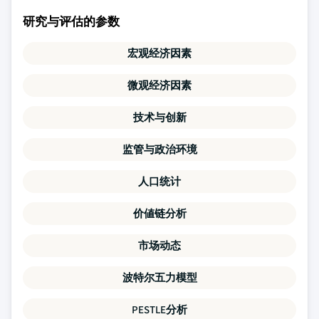
研究与评估的参数
宏观经济因素
微观经济因素
技术与创新
监管与政治环境
人口统计
价値链分析
市场动态
波特尔五力模型
PESTLE分析