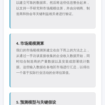
以建立可靠的数据库。然后将这些信息整合起来，
以支持一手研究和市场规模估算，并由分销商、制
造商和协会等关键利益相关者进行验证。
4. 市场规模测算
我们的市场规模测算建立在自下而上的方法之上，
从通过一手访谈直接收集的企业收入数据开始，同
时结合制造商的产量数据以及安装或部署统计数
据。这些输入数据在各地区市场进行汇总，以得出
一个基于实际行业活动的全球估算值。
5. 预测模型与关键假设