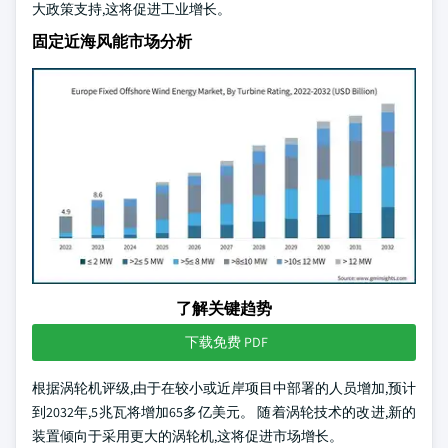
大政策支持,这将促进工业增长。
固定近海风能市场分析
了解关键趋势
下载免费 PDF
根据涡轮机评级,由于在较小或近岸项目中部署的人员增加,预计
到2032年,5兆瓦将增加65多亿美元。 随着涡轮技术的改进,新的
装置倾向于采用更大的涡轮机,这将促进市场增长。