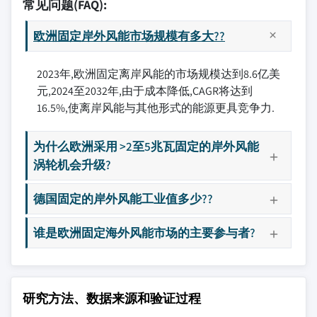
常见问题(FAQ):
欧洲固定岸外风能市场规模有多大??
2023年,欧洲固定离岸风能的市场规模达到8.6亿美
元,2024至2032年,由于成本降低,CAGR将达到
16.5%,使离岸风能与其他形式的能源更具竞争力.
为什么欧洲采用 >2至5兆瓦固定的岸外风能
涡轮机会升级?
德国固定的岸外风能工业值多少??
谁是欧洲固定海外风能市场的主要参与者?
研究方法、数据来源和验证过程