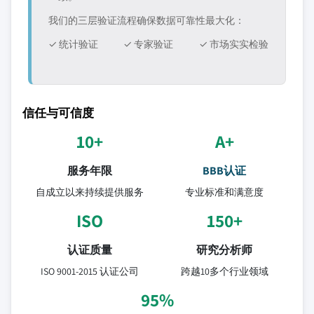
我们的三层验证流程确保数据可靠性最大化：
✓ 统计验证
✓ 专家验证
✓ 市场实实检验
信任与可信度
10+
A+
服务年限
BBB认证
自成立以来持续提供服务
专业标准和满意度
ISO
150+
认证质量
研究分析师
ISO 9001-2015 认证公司
跨越10多个行业领域
95%