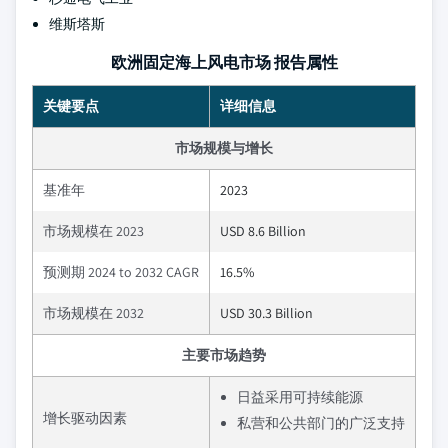
维斯塔斯
欧洲固定海上风电市场 报告属性
关键要点
详细信息
市场规模与增长
基准年
2023
市场规模在 2023
USD 8.6 Billion
预测期 2024 to 2032 CAGR
16.5%
市场规模在 2032
USD 30.3 Billion
主要市场趋势
日益采用可持续能源
增长驱动因素
私营和公共部门的广泛支持