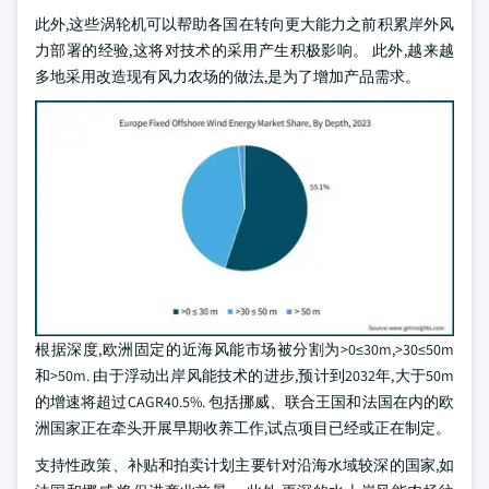
此外,这些涡轮机可以帮助各国在转向更大能力之前积累岸外风
力部署的经验,这将对技术的采用产生积极影响。 此外,越来越
多地采用改造现有风力农场的做法,是为了增加产品需求。
根据深度,欧洲固定的近海风能市场被分割为>0≤30m,>30≤50m
和>50m. 由于浮动出岸风能技术的进步,预计到2032年,大于50m
的增速将超过CAGR40.5%. 包括挪威、联合王国和法国在内的欧
洲国家正在牵头开展早期收养工作,试点项目已经或正在制定。
支持性政策、补贴和拍卖计划主要针对沿海水域较深的国家,如