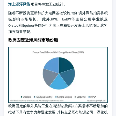
海上漂浮风能
项目将刺激工业统计。
随着不断投资更新和扩大电网基础设施,增加境外风能拍卖将积
极影响市场增长。 此外,RWE、EnBW等主要公用事业以及
Orsted和Equinor等国际行为者正在积极开发海上风能项目,这将
加强商业景观。
欧洲固定近海风能市场份额
欧洲固定的岸外风能工业在清洁能源解决方案需求不断增加的
推动下具有竞争力并迅速发展. 其特点是既有能源公司、涡轮机