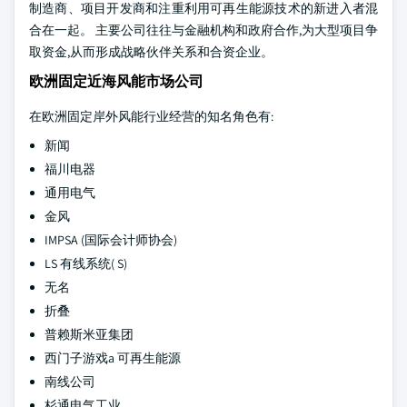
制造商、项目开发商和注重利用可再生能源技术的新进入者混
合在一起。 主要公司往往与金融机构和政府合作,为大型项目争
取资金,从而形成战略伙伴关系和合资企业。
欧洲固定近海风能市场公司
在欧洲固定岸外风能行业经营的知名角色有:
新闻
福川电器
通用电气
金风
IMPSA (国际会计师协会)
LS 有线系统( S)
无名
折叠
普赖斯米亚集团
西门子游戏a 可再生能源
南线公司
杉通电气工业