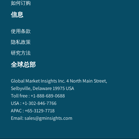
如何订购
信息
使用条款
隐私政策
研究方法
全球总部
Global Market Insights Inc. 4 North Main Street,
Selbyville, Delaware 19975 USA
Toll free :
+1-888-689-0688
USA :
+1-302-846-7766
APAC :
+65-3129-7718
Email:
sales@gminsights.com