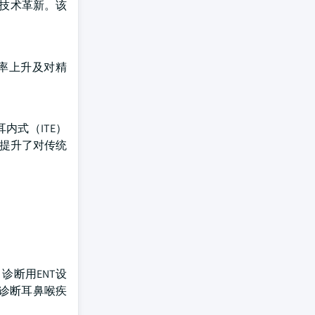
等技术革新。该
率上升及对精
耳内式（ITE）
而提升了对传统
。诊断用ENT设
诊断耳鼻喉疾