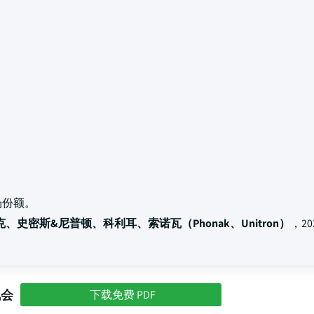
场份额。
、史密斯&尼普顿、科利耳、索诺瓦（Phonak、Unitron）
，2
机会
下载免费 PDF