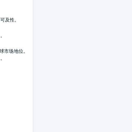
的可及性。
案。
球市场地位。
长。