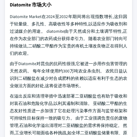
Diatomite 市场大小
Diatomite Market在2024至2032年期间将出现指数增长,这归因
于轻量级、多孔性、高吸收性等多种特性,以适应作为吸收剂和
过滤媒介的用途。 diatomite由于天然成分和土壤调节特性,正
在作为农业部门的农药成分获得牵引力。 随着农业部门转向可
持续做法,二硝酸二甲酯作为宝贵的有机土壤改良物正在得到人
们的欢迎。
由于Diatomite对昆虫的抗药性很强,它被进一步用作虫害管理的
天然农药。 每年全球使用约300万吨农业杀虫剂。 农民日益认
识到二硝酸盐在减少对合成肥料的依赖以适应有利于生态的农
业做法方面的好处,这将促进市场增长。
在溢出反应和清理举措中迅速部署二亚硝酸盐也有助于吸收和
封装石油和危险化学品,以利其遏制和清除。 亚硝酸二甲酯的生
态友好性质进一步加强了它在处理污染事件方面与监管框架和
可持续性目标保持一致的吸引力。 由于工业强调负责任的废物
管理,石油和化学溢出清理对二亚硝酸盐的需求将保持稳定。 然
而,工业增长可能面临各种挑战,如全球二亚硝酸盐储量有限、原