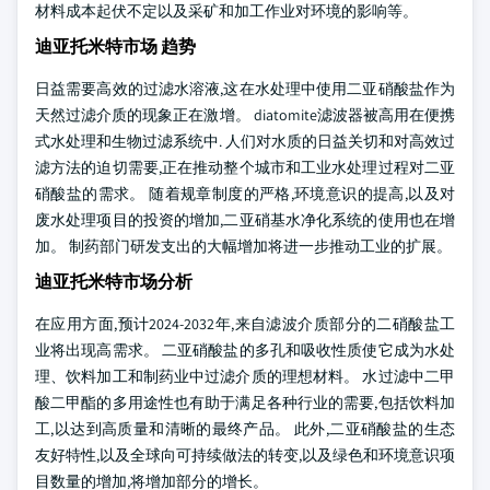
材料成本起伏不定以及采矿和加工作业对环境的影响等。
迪亚托米特市场 趋势
日益需要高效的过滤水溶液,这在水处理中使用二亚硝酸盐作为
天然过滤介质的现象正在激增。 diatomite滤波器被高用在便携
式水处理和生物过滤系统中. 人们对水质的日益关切和对高效过
滤方法的迫切需要,正在推动整个城市和工业水处理过程对二亚
硝酸盐的需求。 随着规章制度的严格,环境意识的提高,以及对
废水处理项目的投资的增加,二亚硝基水净化系统的使用也在增
加。 制药部门研发支出的大幅增加将进一步推动工业的扩展。
迪亚托米特市场分析
在应用方面,预计2024-2032年,来自滤波介质部分的二硝酸盐工
业将出现高需求。 二亚硝酸盐的多孔和吸收性质使它成为水处
理、饮料加工和制药业中过滤介质的理想材料。 水过滤中二甲
酸二甲酯的多用途性也有助于满足各种行业的需要,包括饮料加
工,以达到高质量和清晰的最终产品。 此外,二亚硝酸盐的生态
友好特性,以及全球向可持续做法的转变,以及绿色和环境意识项
目数量的增加,将增加部分的增长。