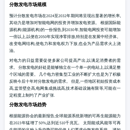
分散发电市场规模
预计分散发电市场在2024至2032年期间将呈现出显著的增长率,
其动力是增加对智能电网的投资并增加发电资源。 根据国际能
源机构(能源机构)的一份报告,到2030年,智能电网投资可能增加
一倍以上,以便在2050年实现净零排放,特别是在发展中经济体。
改变电网结构,使电力和发电权力下放,也会为产品需求火上浇
油。
对电力的日益需要促使多家公司提高产出,以满足消费者的需
求。 分散发电的好处是能够独立在一个单一的电站上,以满足整
个区域的需要。 几个电力密集型工业的不断扩大也是为了积极
反映今后十年对分散发电的需求。 但是,一些地区初始投资成本
高,监管壁垒高,电网集成挑战高,技术基础设施有限等,可能在一
定程度上制约了产业扩张.
分散发电市场趋势
根据能源协会的最新报告,全球能源系统新增的可再生能源能力
在2023年猛增了50%,达到近510千兆瓦。 太阳能或风能等可再
生能源的这种上升趋势可能促使人们要求分散发电系统。 诸如