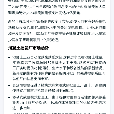
账815亿美元. 2021年,州和地方政府在交通和基础设施方面支出
了2,185亿美元,占当年该部门政府总支出的56%. 根据美国人口
调查局统计,2023年美国建筑支出高达21亿美元.
新的可持续性和排放条例也改变了市场,促使人们有兴趣采用电
动移动设备,以取代城市环境中的柴油发电选择。 此外,承包商
和开发商正在利用流动工厂来遵守绿色建筑评级制度,并尽量减
少其在某些建筑项目上的碳足迹。
混凝土批发厂市场趋势
混凝土工业自动化越来越受欢迎,这种进步也在混凝土批量厂
实施,提高了效率,同时尽量减少人工干预. 能够与IOT连接的
工厂实时提供材料消耗、生产水平和设备性能的最新情况。
新开发的带有方便用户的仪表板的分批厂的先进控制系统,可
以使厂内信息更加丰富.
灵活性需要促进了模块式和紧凑式的批量工厂设计。 新建的
便携式厂房容易拆卸并转移到不同地点。
移动式或便携式批量工厂由于提供方便和灵活性而越来越受
欢迎,而且非常受欢迎。 远地点或紧急项目的运输方便,需求
进一步增加。