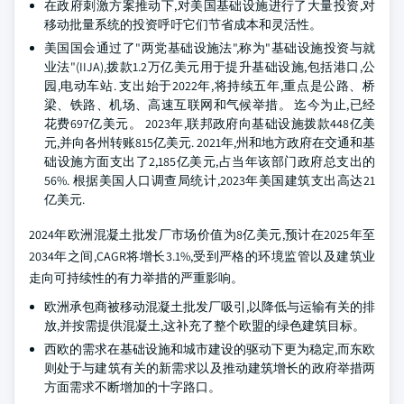
在政府刺激方案推动下,对美国基础设施进行了大量投资,对
移动批量系统的投资呼吁它们节省成本和灵活性。
美国国会通过了"两党基础设施法",称为"基础设施投资与就
业法"(IIJA),拨款1.2万亿美元用于提升基础设施,包括港口,公
园,电动车站. 支出始于2022年,将持续五年,重点是公路、桥
梁、铁路、机场、高速互联网和气候举措。 迄今为止,已经
花费697亿美元。 2023年,联邦政府向基础设施拨款448亿美
元,并向各州转账815亿美元. 2021年,州和地方政府在交通和基
础设施方面支出了2,185亿美元,占当年该部门政府总支出的
56%. 根据美国人口调查局统计,2023年美国建筑支出高达21
亿美元.
2024年欧洲混凝土批发厂市场价值为8亿美元,预计在2025年至
2034年之间,CAGR将增长3.1%,受到严格的环境监管以及建筑业
走向可持续性的有力举措的严重影响。
欧洲承包商被移动混凝土批发厂吸引,以降低与运输有关的排
放,并按需提供混凝土,这补充了整个欧盟的绿色建筑目标。
西欧的需求在基础设施和城市建设的驱动下更为稳定,而东欧
则处于与建筑有关的新需求以及推动建筑增长的政府举措两
方面需求不断增加的十字路口。