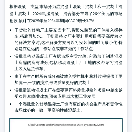
根据混凝土类型,市场分为湿混凝土混凝土混凝土和干混凝土混
凝土混凝土. 2024年,湿混凝土混合部分主导了26亿美元的市场
创收,预计在2025年至2034年期间CAGR增长3.7%.
干货批的移动厂主要充当卡车,将预先装配的干件装入搅拌
车,稍后再加水。 干批量移动厂主要利用项目需要高度移动
的解决方案时,这种解决方案可以将安装间的时间最小化,特
别是在边远的工作站点或非常短的工作站点.
湿批量移动混凝土厂占据市场主导地位. 它添加了制造混凝
土所需的所有成分,包括移动混凝土厂工地的水,然后将混凝
土装入运货卡车。
由于在生产时所有成分都被放入搅拌机中,搅拌过程提供了更
加统一,一致的搅拌,最终质量更好的混凝土.
湿批量流动混凝土厂在需要更严格质量规格的项目中越来越
受欢迎,如商业建筑,预铸应用,或大型工业发展.
一个湿批量的移动混凝土厂也有更好的机会生产具有竞争性
市场优势的一致、更高的性能混凝土。