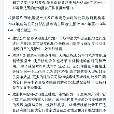
和定义变得更加复杂,质量保证要求更加严格,80+立方米/小
时容量范围的移动批发厂将获得牵引力。
根据最终用途,混凝土批发厂市场分为建筑公司,政府机构等.
2024年,建筑公司分部占据市场主导地位,预计2025年至2034年
CAGR增长超过3.7%.
建筑公司是移动混凝土批发厂市场中最大和占支配地位的最
终用户集团. 其市场支配地位来自民用基础设施发展和商业
建设项目的灵活性、效率和速度。
移动厂对建筑公司来说具有巨大的优势,因为它们允许在现场
制造混凝土. 使用移动设备也将节省材料运输的时间和费
用。 除了减轻时间和成本外,流动工厂还允许批量单位迅速
迁移到另一个工作地点,为道路,桥梁,高层建筑等大型项目提
供竞争效益. 更多的建筑公司将继续迅速要求移动批发厂,因
为它们将寻求符合成本效益的解决办法,以配合城市化,特别
是在发展中经济体。
政府机构是移动混凝土批发厂市场的另一个最终用户部门,它
们对产品需求有重大影响。 政府机构参与许多公共基础设施
的发展,如高速公路、铁路和机场。 轻量级移动批量工厂适
合政府部门,因为它们非常适合在边远地区和具有挑战性的环