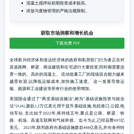
混凝土搅拌站初期投资成本较高。
排放与废物管理的严格法规限制。
获取市场洞察和增长机会
下载免费 PDF
全球新兴经济体和发达经济体的政府和私营部门行为者正在对
其道路网、桥梁、商业建筑和住宅进行大量投资,同时都需要连
贯一致的、高价的混凝土。 流动批量工厂的现场混合能力越来
越受欢迎,以降低运输成本,加快施工速度。 这一发展导致运
输、能源和工业建设等所有行业的使用增加。
美国国会通过了"两党基础设施法",称为"基础设施投资与就业
法"(IIJA),拨款1.2万亿美元用于提升基础设施,包括港口,公园,电
动车站. 支出始于2022年,将持续五年,重点是公路、桥梁、铁
路、机场、高速互联网和气候举措。 迄今为止,已经花费697亿
美元。 2023年,联邦政府向基础设施拨款448亿美元,并向各州转