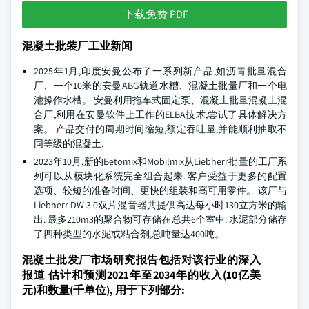
下载免费 PDF
混凝土批装厂工业新闻
2025年1月,印度安曼公布了一系列新产品,如沥青批量混合
厂、一个10米的安曼ABG轨道水槽、混凝土批量厂和一个电
池操作水槽。 安曼利用拖车式固定泵、混凝土批量混凝土混
合厂,利用在安曼软件上工作的ELBA技术,尝试了具体解决方
案。 产品交付的周期时间缩短,额定吞吐量,并能顺利抽取不
同等级的混凝土.
2023年10月,新的Betomix和Mobilmix从Liebherr批量的工厂系
列可以从模块化系统完全组合起来. 客户受益于更多的配置
选项、较短的准备时间、更快的组装和高可用零件。 该厂与
Liebherr DW 3.0双片混音器共提供高达每小时130立方米的输
出. 最多210m3的聚合物可存储在总共6个室中. 水泥部分储存
了四种类型的水泥或粘合剂,总吨量达400吨。
混凝土批发厂市场研究报告包括对该行业的深入
报道 估计和预测2021年至2034年的收入(10亿美
元)和数量(千单位), 用于下列部分: