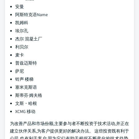
安曼
阿斯特克语Name
凯姆科
埃尔孔
杰尔 混凝土厂
利贝尔
麦卡
普兹迈斯特
萨尼
铃声 楼梯
塞米克斯语
斯蒂芬·姆夫格
文斯・哈根
XCMG 移动
为改善产品和市场份额,主要参与者不断投资于技术活动,并正在
建立伙伴关系,为客户提供更好的解决办法。 这些投资既有利于
公司,也有利于客户,因为它们有助于根据不断变化的技术趋势,