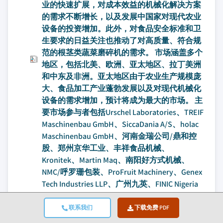
业的快速扩展，对成本效益的机械化解决方案
的需求不断增长，以及发展中国家对现代农业
设备的投资增加。此外，对食品安全标准和卫
生要求的日益关注也推动了对高质量、符合规
范的根茎类蔬菜磨碎机的需求。 市场涵盖多个
地区，包括北美、欧洲、亚太地区、拉丁美洲
和中东及非洲。亚太地区由于农业生产规模庞
大、食品加工产业蓬勃发展以及对现代机械化
设备的需求增加，预计将成为最大的市场。 主
要市场参与者包括Urschel Laboratories、TREIF
Maschinenbau GmbH、SiccaDania A/S、holac
Maschinenbau GmbH、河南金瑞公司/鼎和控
股、郑州京华工业、丰祥食品机械、
Kronitek、Martin Maq、南阳好方式机械、
NMC/呼罗珊包装、ProFruit Machinery、Genex
Tech Industries LLP、广州九英、FINIC Nigeria
Limited、Thomas International、GlobeCore、
郑州思达农业设备、河南志远淀粉工程、河南
联系我们
下载免费 PDF
华饭食品机械科技、成益（临沂）农业机械