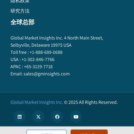
隐私政策
研究方法
全球总部
Global Market Insights Inc. 4 North Main Street,
Selbyville, Delaware 19975 USA
Toll free :
+1-888-689-0688
USA :
+1-302-846-7766
APAC :
+65-3129-7718
Email:
sales@gminsights.com
Global Market Insights Inc.
©
2025
All Rights Reserved.