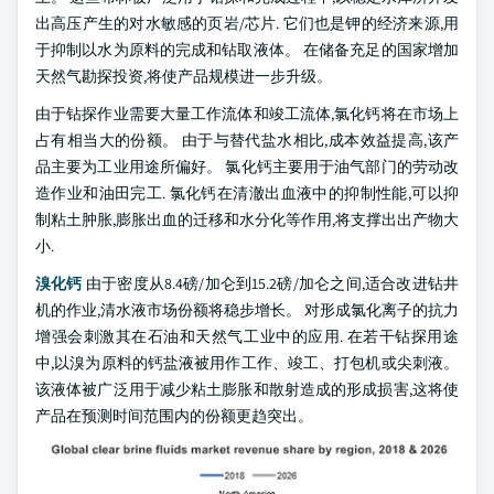
出高压产生的对水敏感的页岩/芯片. 它们也是钾的经济来源,用
于抑制以水为原料的完成和钻取液体。 在储备充足的国家增加
天然气勘探投资,将使产品规模进一步升级。
由于钻探作业需要大量工作流体和竣工流体,氯化钙将在市场上
占有相当大的份额。 由于与替代盐水相比,成本效益提高,该产
品主要为工业用途所偏好。 氯化钙主要用于油气部门的劳动改
造作业和油田完工. 氯化钙在清澈出血液中的抑制性能,可以抑
制粘土肿胀,膨胀出血的迁移和水分化等作用,将支撑出出产物大
小.
溴化钙
由于密度从8.4磅/加仑到15.2磅/加仑之间,适合改进钻井
机的作业,清水液市场份额将稳步增长。 对形成氯化离子的抗力
增强会刺激其在石油和天然气工业中的应用. 在若干钻探用途
中,以溴为原料的钙盐液被用作工作、竣工、打包机或尖刺液。
该液体被广泛用于减少粘土膨胀和散射造成的形成损害,这将使
产品在预测时间范围内的份额更趋突出。