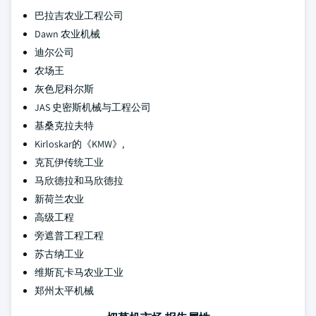
巴拉吉农业工程公司
Dawn 农业机械
迪尔公司
农场王
灰色尼科尔斯
JAS 史密斯机械与工程公司
基桑克拉夫特
Kirloskar的《KMW》,
克瓦伊传统工业
马欣德拉和马欣德拉
新荷兰农业
高级工程
旁遮普工程工程
苏古纳工业
维斯瓦卡马农业工业
郑州太平机械