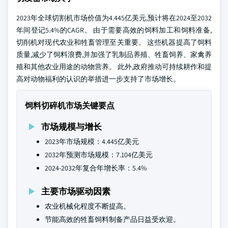
2023年全球切割机市场价值为4.445亿美元,预计将在2024至2032
年间登记5.4%的CAGR。 由于需要高效的饲料加工和饲料准备,
切削机对现代农业和牲畜管理至关重要。 这些机器提高了饲料
质量,减少了饲料浪费,并加强了乳制品养殖、牲畜饲养、家禽养
殖和其他农业用途的动物营养。 此外,政府推动可持续耕作和提
高对动物福利的认识的举措进一步支持了市场增长。
饲料切碎机市场关键要点
市场规模与增长
2023年市场规模：4.445亿美元
2032年预测市场规模：7.104亿美元
2024-2032年复合年增长率：5.4%
主要市场驱动因素
农业机械化程度不断提高。
节能高效的牲畜饲料制备产品日益受欢迎。