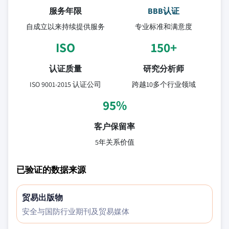
服务年限
BBB认证
自成立以来持续提供服务
专业标准和满意度
ISO
150+
认证质量
研究分析师
ISO 9001-2015 认证公司
跨越10多个行业领域
95%
客户保留率
5年关系价值
已验证的数据来源
贸易出版物
安全与国防行业期刊及贸易媒体