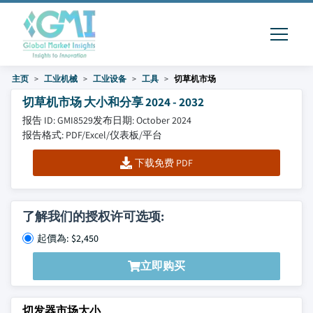
主页
工业机械
工业设备
工具
切草机市场
切草机市场 大小和分享 2024 - 2032
报告 ID: GMI8529
发布日期: October 2024
报告格式: PDF/Excel/仪表板/平台
下载免费 PDF
了解我们的授权许可选项:
起價為: $2,450
立即购买
切发器市场大小