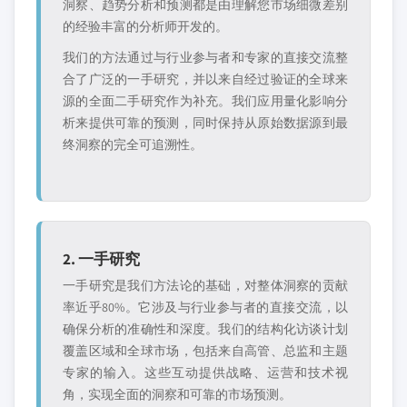
洞察、趋势分析和预测都是由理解您市场细微差别
的经验丰富的分析师开发的。
我们的方法通过与行业参与者和专家的直接交流整
合了广泛的一手研究，并以来自经过验证的全球来
源的全面二手研究作为补充。我们应用量化影响分
析来提供可靠的预测，同时保持从原始数据源到最
终洞察的完全可追溯性。
2. 一手研究
一手研究是我们方法论的基础，对整体洞察的贡献
率近乎80%。它涉及与行业参与者的直接交流，以
确保分析的准确性和深度。我们的结构化访谈计划
覆盖区域和全球市场，包括来自高管、总监和主题
专家的输入。这些互动提供战略、运营和技术视
角，实现全面的洞察和可靠的市场预测。