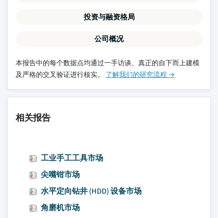
投资与融资格局
公司概况
本报告中的每个数据点均通过一手访谈、真正的自下而上建模
及严格的交叉验证进行核实。
了解我们的研究流程 →
相关报告
工业手工工具市场
尖嘴钳市场
水平定向钻井 (HDD) 设备市场
角磨机市场