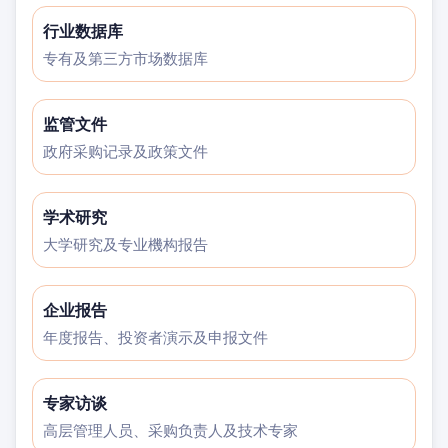
行业数据库
专有及第三方市场数据库
监管文件
政府采购记录及政策文件
学术研究
大学研究及专业機构报告
企业报告
年度报告、投资者演示及申报文件
专家访谈
高层管理人员、采购负责人及技术专家