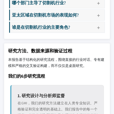
哪个部门主导了切割机行业?
亚太区域在切割机市场的表现如何?
谁是在切割机行业的主要角色?
研究方法、数据来源和验证过程
本报告基于结构化的研究流程，围绕直接的行业对话、专有建
模和严格的交叉验证构建，而不仅仅是桌面研究。
我们的6步研究流程
1. 研究设计与分析师监督
在GMI，我们的研究方法建立在人类专业知识、严
格验证和完全透明的基础上。我们报告中的每一个