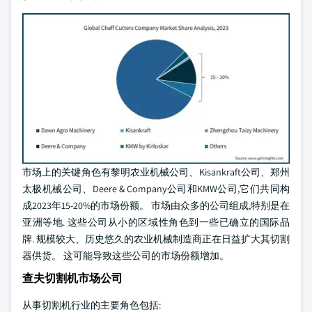
市场上的关键角色有黎明农业机械公司、Kisankraft公司、郑州
太极机械公司、Deere & Company公司和KMW公司,它们共同构
成2023年15-20%的市场份额。 市场由众多的公司组成,特别是在
亚洲等地. 这些公司从小的区域性角色到一些已确立的国际品
牌. 规模较大、历史悠久的农业机械制造商正在日益扩大其切割
器供货。 这可能导致这些公司的市场份额增加。
查夫切割机市场公司
从事切割机行业的主要角色包括: