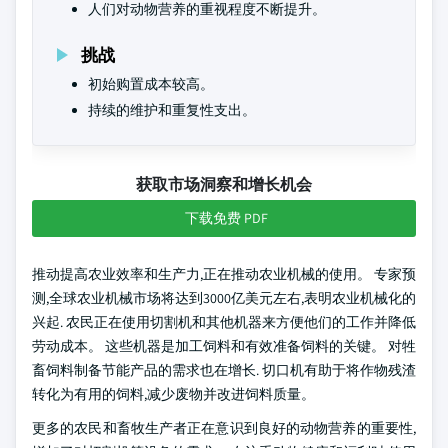
人们对动物营养的重视程度不断提升。
挑战
初始购置成本较高。
持续的维护和重复性支出。
获取市场洞察和增长机会
下载免费 PDF
推动提高农业效率和生产力,正在推动农业机械的使用。 专家预
测,全球农业机械市场将达到3000亿美元左右,表明农业机械化的
兴起. 农民正在使用切割机和其他机器来方便他们的工作并降低
劳动成本。 这些机器是加工饲料和有效准备饲料的关键。 对牲
畜饲料制备节能产品的需求也在增长. 切口机有助于将作物残渣
转化为有用的饲料,减少废物并改进饲料质量。
更多的农民和畜牧生产者正在意识到良好的动物营养的重要性,