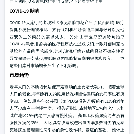
血管功能,以及紧急医疗护理等情况下起着关键作用.
COVID-19 影响
COVID-19大流行的出现对卡泰克洛胺市场产生了负面影响. 医疗
保健系统普遍被破坏、旅行限制和经济衰退共同导致对以克他
西安为主的药品的需求减少。 另外,由于医疗资源转向治疗
COVID-19患者,非必要的医疗程序被推迟或取消,导致对使用克他
基胺的产品的需求减少. 此外,该流行病造成的经济不确定性还
导致保健开支减少,并影响到丙烯胺制造商的销售和收入。 上述
这些因素对市场增长产生了不利影响。
市场趋势
老年人口的不断增长是催产素市场的重要增长动力。 随着全球
人口的老化,与年龄有关的健康状况和慢性疾病的发病率也有所
增加。 例如,据科学公共图书馆(PLOS)报告,印度约有21%的老年
人至少患有一种慢性病。 报告还指出,农村地区17%的老年人和
城市地区29%的老年人患有慢性病。 高血压和糖尿病约占所有
慢性疾病的68%。 因此,具有快速改进出血力学参数能力的克泰
克洛胺是管理慢性病引起的急性发作和并发症的基础。 预计上