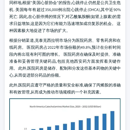
同样地,根据"美国心脏协会"的报告,心跳停止仍然是公共卫生危
机. 美国每年有超过356,000例出院心跳停止(OHCA),其中近90%
死亡. 因此,在心脏停搏的情况下,对乙酰氯胺酮(如肾上腺素)的需
求日益增加,这是因为它们有能力迅速增加成功复苏的机会。 这
种因素极大地促进了市场的扩大。
根据分销渠道,克泰克西拉明市场分为医院药房、零售药房和在
线药房。 医院药房占2022年市场份额的49.8%,预计在分析时间
段内将出现有利可图的增长。 医院药房在确保及时提供、准确
准备和妥善管理关键药品,包括克他西安药方面发挥着关键作
用。 此外,医院药房是储存、配制和分发这些基本药物的关键中
心,从而促进部分药品的份额。
此外,医院药店遵守严格的质量和安全标准,确保了丙烯胺的准确
和有效管理,从而成为推动市场规模的一个补充因素。