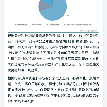
根据管理途径,丙烯胺市场分为静脉注射、吸入、转肠等管理途
径。 静脉注射部分占2022年市场份额的68.6%. 在诸如休克、心
跳停止和无血清等紧急情况下,经常需要甲酚胺,如肾上腺素和肾
上腺素,在这些紧急情况下,迅速和准确的干预至关重要。 静脉
注射(IV)途径使保健专业人员能够直接将克泰克洛胺放入血液,
确保迅速向目标组织分发并立即作出生理反应。 预计这些相关
优势将加速市场趋势。
根据指示,克泰克洛胺市场被分解成无血清、心跳停止、急性哮
喘、休克、高血压等症状。 预计心脏停搏部分在分析时间段内
将显著增长7.3%。 心血管疾病的日益流行预计将刺激市场增
长。 例如,根据疾病控制和预防中心的报告,心脏病是美国男子
和妇女的主要死因。