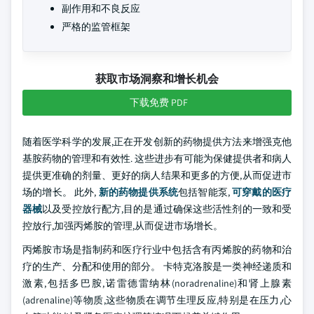
副作用和不良反应
严格的监管框架
获取市场洞察和增长机会
下载免费 PDF
随着医学科学的发展,正在开发创新的药物提供方法来增强克他
基胺药物的管理和有效性. 这些进步有可能为保健提供者和病人
提供更准确的剂量、更好的病人结果和更多的方便,从而促进市
场的增长。 此外,
新的药物提供系统
包括智能泵,
可穿戴的医疗
器械
以及受控放行配方,目的是通过确保这些活性剂的一致和受
控放行,加强丙烯胺的管理,从而促进市场增长。
丙烯胺市场是指制药和医疗行业中包括含有丙烯胺的药物和治
疗的生产、分配和使用的部分。 卡特克洛胺是一类神经递质和
激素,包括多巴胺,诺雷德雷纳林(noradrenaline)和肾上腺素
(adrenaline)等物质,这些物质在调节生理反应,特别是在压力,心