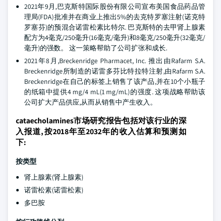
2021年9月,巴克斯特国际股份有限公司宣布美国食品药品管
理局(FDA)批准并在商业上推出5%的去克特罗塞注射(诺克特
罗塞芬)的预混合诺雷松素比特尔. 巴克斯特的去甲肾上腺素
配方为4毫克/250毫升(16毫克/毫升)和8毫克/250毫升(32毫克/
毫升)的强数。 这一策略帮助了公司扩张和成长.
2021年8月,Breckenridge Pharmacet, Inc. 推出由Rafarm S.A.
Breckenridge所制造的诺雷多芬比特拉特注射,由Rafarm S.A.
Breckenridge在自己的标签上销售了该产品,并在10个小瓶子
的纸箱中提供4 mg/4 mL(1 mg/mL)的强度. 这项战略帮助该
公司扩大产品供应,从而从销售中产生收入。
cataecholamines市场研究报告包括对该行业的深
入报道,按2018年至2032年的收入估算和预测如
下:
按类型
肾上腺素(肾上腺素)
诺雷松素(诺雷松素)
多巴胺