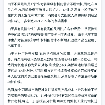
由于不同最终用户行业对轻量级材料的需求不断增长,因此,在今
后几年内,丙烯粉板市场将大幅扩大。 此外,各发展中经济体正
在扩大的工业化和城市化、消费者可支配收入高和持续的经济
增长将进一步刺激2021-2027年的市场需求。
由于具有抗撞击性并具有较高的灵活性,在各种应用中,从更换窗
户中的玻璃到结构观察等,都广泛使用了丙烯板。 由于汽车零部
件生产对轻量级部件和材料的需求不断增加,这些产品也被用于
汽车工业。
由于户外广告开支增加,包括招牌板的应用、大屏幕液晶显示
器、持久性有机污染物显示器等,市场增长得到进一步推动。 铸
造丙烯板也被称为天窗,水族馆,镜像,分板,架板等地玻璃的理想
替代品. 此外,对环境问题和向更可持续增长模式的范式转变的
令人担忧的关切已迫使绿色建筑施工,从而影响了铸油层市场的
增长曲线。
然而,整个丙烯板市场已准备好观察到产品成本上升和制造工艺
繁琐带来的增长阻力。 此外,提供同样有效的按经济价格定价的
替代材料,将进一步减缓在分析期间铸造丙烯板工业的增长进