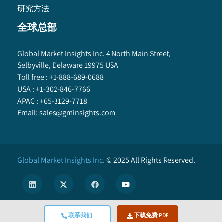
研究方法
全球总部
Global Market Insights Inc. 4 North Main Street,
Selbyville, Delaware 19975 USA
Toll free :
+1-888-689-0688
USA :
+1-302-846-7766
APAC :
+65-3129-7718
Email:
sales@gminsights.com
Global Market Insights Inc.
©
2025
All Rights Reserved.
联系我们
下载免费 PDF
X
We use cookies to enhance user experience. (
Privacy Policy
)