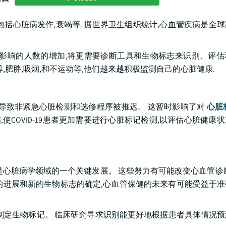
括心脏病发作,衰竭等. 据世界卫生组织统计,心血管疾病是全
VD影响的人数的增加,将更需要诊断工具和生物标志来识别、评
醇,肥胖,吸烟,和不运动等,他们越来越积极监测自己的心脏健康.
护理,导致非紧急心脏检测和选修程序被推迟。 这暂时影响了对
心脏
损伤,使COVID-19患者更加需要进行心脏标记检测,以评估心脏健
是心脏病学领域的一个关键发展。 这些努力有可能改变心血管诊
的进展和新的生物标志的确定,心血管保健的未来有可能受益于
制定生物标记。 临床研究寻求识别能更好地根据患者具体情况