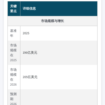
关键
详细信息
要点
市场规模与增长
基准
2025
年
市场
规模
196亿美元
在
2025
市场
规模
205亿美元
在
2026
预测
期
2026