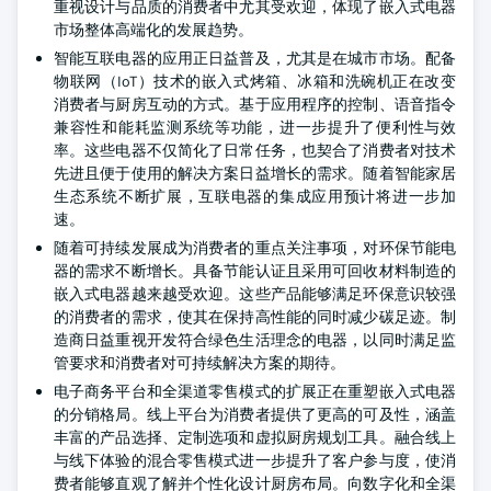
重视设计与品质的消费者中尤其受欢迎，体现了嵌入式电器
市场整体高端化的发展趋势。
智能互联电器的应用正日益普及，尤其是在城市市场。配备
物联网（IoT）技术的嵌入式烤箱、冰箱和洗碗机正在改变
消费者与厨房互动的方式。基于应用程序的控制、语音指令
兼容性和能耗监测系统等功能，进一步提升了便利性与效
率。这些电器不仅简化了日常任务，也契合了消费者对技术
先进且便于使用的解决方案日益增长的需求。随着智能家居
生态系统不断扩展，互联电器的集成应用预计将进一步加
速。
随着可持续发展成为消费者的重点关注事项，对环保节能电
器的需求不断增长。具备节能认证且采用可回收材料制造的
嵌入式电器越来越受欢迎。这些产品能够满足环保意识较强
的消费者的需求，使其在保持高性能的同时减少碳足迹。制
造商日益重视开发符合绿色生活理念的电器，以同时满足监
管要求和消费者对可持续解决方案的期待。
电子商务平台和全渠道零售模式的扩展正在重塑嵌入式电器
的分销格局。线上平台为消费者提供了更高的可及性，涵盖
丰富的产品选择、定制选项和虚拟厨房规划工具。融合线上
与线下体验的混合零售模式进一步提升了客户参与度，使消
费者能够直观了解并个性化设计厨房布局。向数字化和全渠