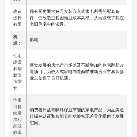
改造
现有厨房通常缺乏安装嵌入式家电所需的配套条
选择
件，使改造过程困难且成本高昂，从而减缓了其在
有限
老旧住宅中的渗透。
机
影响
遇：
住宅
建设
蓬勃发展的房地产市场以及不断增加的住宅翻新改
和翻
造项目，为嵌入式家电制造商瞄准新房业主和装修
新改
业主创造了良好机遇。
造增
长
注重
可持
消费者日益青睐环保且节能的家电产品，为品牌通
续发
过绿色认证和智能节能功能实现差异化提供了发展
展和
空间。
能源
效率