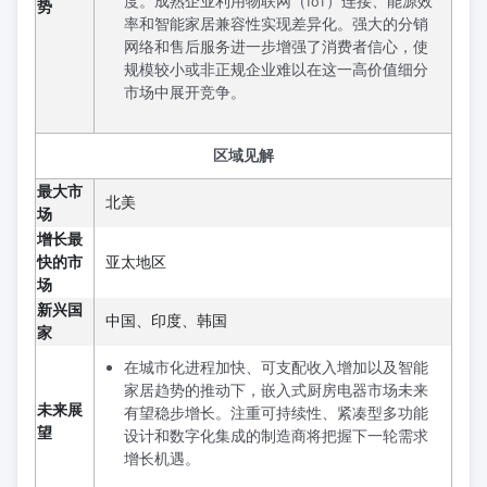
度。成熟企业利用物联网（IoT）连接、能源效
势
率和智能家居兼容性实现差异化。强大的分销
网络和售后服务进一步增强了消费者信心，使
规模较小或非正规企业难以在这一高价值细分
市场中展开竞争。
区域见解
最大市
北美
场
增长最
快的市
亚太地区
场
新兴国
中国、印度、韩国
家
在城市化进程加快、可支配收入增加以及智能
家居趋势的推动下，嵌入式厨房电器市场未来
未来展
有望稳步增长。注重可持续性、紧凑型多功能
望
设计和数字化集成的制造商将把握下一轮需求
增长机遇。