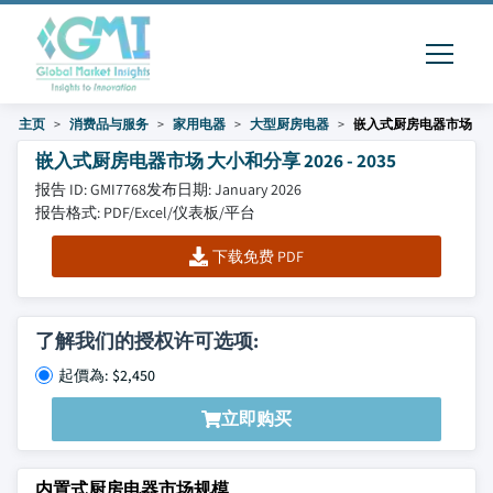
主页
消费品与服务
家用电器
大型厨房电器
嵌入式厨房电器市场
嵌入式厨房电器市场 大小和分享 2026 - 2035
报告 ID: GMI7768
发布日期: January 2026
报告格式: PDF/Excel/仪表板/平台
下载免费 PDF
了解我们的授权许可选项:
起價為: $2,450
立即购买
内置式厨房电器市场规模