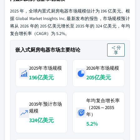
2025 年，全球内置式厨房电器市场规模估计为 196 亿美元。根
据 Global Market Insights Inc. 最新发布的报告，市场规模预计
将从 2026 年的 205 亿美元增长至 2035 年的 324 亿美元，年均
复合增长率（CAGR）为 5.2%。
分
嵌入式厨房电器市场主要结论
享
2025年市场规模
2026年市场规模
196亿美元
205亿美元
年均复合增长率
2035年预计市场
（2026～2035
规模
年）
324亿美元
5.2%