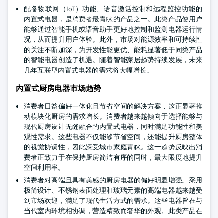
配备物联网（IoT）功能、语音激活控制和远程监控功能的
内置式电器，是消费者最青睐的产品之一。此类产品使用户
能够通过智能手机或语音助手更好地控制和监测电器运行情
况，从而提升用户体验。此外，市场对能源效率和可持续性
的关注不断加深，为开发性能更优、能耗显著低于同类产品
的智能电器创造了机遇。随着智能家居趋势持续发展，未来
几年互联型内置式电器的需求将大幅增长。
内置式厨房电器市场趋势
消费者日益偏好一体化且节省空间的解决方案，这正显著推
动模块化厨房的需求增长。消费者越来越倾向于选择能够与
现代厨房设计无缝融合的内置式电器，同时满足功能性和美
观性需求。这些电器不仅能够节省空间，还能提升厨房整体
的视觉协调性，因此深受城市家庭青睐。这一趋势反映出消
费者正致力于在保持厨房简洁有序的同时，最大限度地提升
空间利用率。
消费者对高端且具有美感的厨房电器的偏好明显增强。采用
极简设计、不锈钢表面处理和玻璃元素的高端电器越来越受
到市场欢迎，满足了现代生活方式的需求。这些电器旨在与
当代室内环境相协调，营造精致而奢华的外观。此类产品在