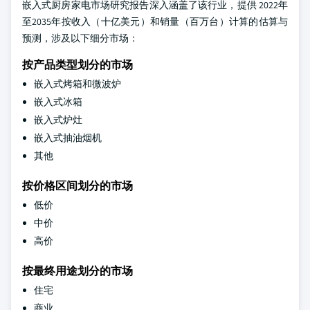
嵌入式厨房家电市场研究报告深入涵盖了该行业，提供 2022年
至2035年按收入（十亿美元）和销量（百万台）计算的估算与
预测，涉及以下细分市场：
按产品类型划分的市场
嵌入式烤箱和微波炉
嵌入式冰箱
嵌入式炉灶
嵌入式抽油烟机
其他
按价格区间划分的市场
低价
中价
高价
按最终用途划分的市场
住宅
商业