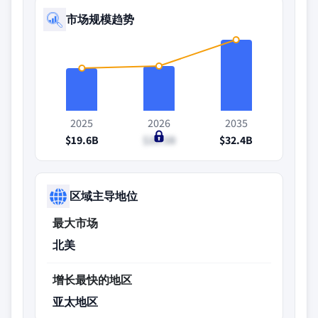
市场规模趋势
2025
2026
2035
$19.6B
$20.5B
$32.4B
区域主导地位
最大市场
北美
增长最快的地区
亚太地区