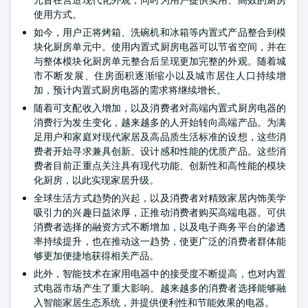
元旨在营造现代化外观，同时为用户提供实用、高效的厨房
使用方式。
如今，用户正将烤箱、洗碗机和冰箱等内置式产品整合到模
块化厨房单元中。使用内置式厨房电器可以节省空间，并在
与整体模块化厨房单元整合后呈现更加完整的外观。随着城
市不断发展、住房面积逐渐缩小以及城市居住人口持续增
加，预计内置式厨房电器的需求将继续增长。
随着可支配收入增加，以及消费者对高端内置式厨房电器的
消费行为发生变化，越来越多的人开始转向高端产品。为满
足用户和家庭对现代家居及高品质生活标准的设想，这些消
费者开始寻求兼具创新、设计感和性能的优质产品。这些消
费者目前正重点关注具有现代功能、创新性和高性能的模块
化厨房，以此实现家居升级。
全球生活方式趋势的兴起，以及消费者对精致家居内饰美学
吸引力的兴趣日益浓厚，正推动消费者购买高端电器。可供
消费者选择的融资方式不断增加，以及电子商务平台的渗透
率持续提升，也在推动这一趋势，使更广泛的消费者群体能
够更加便捷地获得相关产品。
此外，智能技术在家用电器中的接受度不断提高，也对内置
式电器市场产生了重大影响。越来越多的消费者选择能够融
入智能家居生态系统，并提供便利性和节能效果的电器。