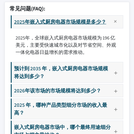
常见问题(FAQ):
2025年嵌入式厨房电器市场规模是多少？
2025年，全球嵌入式厨房电器市场规模为 196 亿
美元，主要受快速城市化以及对节省空间、外观
一体化电器日益增长的需求推动。
预计到 2035 年，嵌入式厨房电器市场规模
将达到多少？
2026年该市场的市场规模将达到多少？
2025 年，哪种产品类型细分市场的收入最
高？
嵌入式厨房电器市场中，哪个最终用途细分