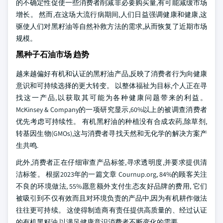
的不确定性促使一些消费者削减非必要购买量,有可能减缓市场
增长。 然而,在这场大流行病期间,人们日益强调健康和健康,这
驱使人们对黑籽油等自然补救方法的需求,从而恢复了近期市场
规模。
黑种子石油市场 趋势
越来越偏好有机和认证的黑籽油产品,反映了消费者行为向健康
意识和可持续选择的更大转变。 以整体福祉为目标,个人正在寻
找这一产品,以获取其可能为各种健康问题带来的利益。
McKinsey & Company的一项研究显示,60%以上的被调查消费者
优先考虑可持续性。 有机黑籽油的种植没有合成农药,除草剂,
转基因生物(GMOs),这与消费者寻找天然和无化学的解决方案产
生共鸣.
此外,消费者正在仔细审查产品标签,寻求透明度,并要求提供清
洁标签。 根据2023年的一篇文章 Cournup.org, 84%的顾客关注
不良的环境做法, 55%愿意额外支付生态友好品牌的费用, 它们
被吸引到不仅有效而且对环境负责的产品中,因为有机耕作做法
往往更可持续。 这使得制造商有责任提供高质量的、经过认证
的有机黑籽油,以满足健康意识消费者不断变化的需要。