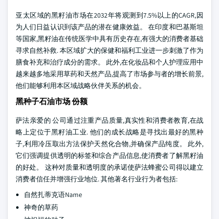
亚太区域的黑籽油市场在2032年将观测到7.5%以上的CAGR,因
为人们日益认识到该产品的潜在健康效益。 在印度和巴基斯坦
等国家,黑籽油在传统医学中具有历史存在,有强大的消费者基础
寻求自然补救. 本区域扩大的保健和福利工业进一步刺激了作为
膳食补充和治疗成分的需求。 此外,在化妆品和个人护理应用中
越来越多地采用草药和天然产品,提高了市场参与者的增长前景,
他们能够利用本区域战略伙伴关系的机会。
黑种子石油市场 份额
萨法亲爱的 公司通过注重产品质量,真实性和消费者教育,在战
略上定位于黑籽油工业. 他们的成长战略是寻找出最好的黑种
子,利用冷压取出方法保护天然化合物,并确保产品纯度。 此外,
它们强调提供透明的标签和综合产品信息,使消费者了解黑籽油
的好处。 这种对质量和透明度的承诺使萨法蜂蜜公司得以建立
消费者信任并增强行业地位. 其他著名行业行为者包括:
自然扎蒂克语Name
神奇的草药