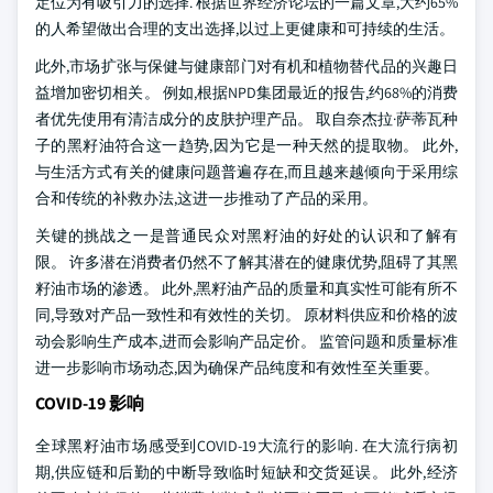
定位为有吸引力的选择. 根据世界经济论坛的一篇文章,大约65%
的人希望做出合理的支出选择,以过上更健康和可持续的生活。
此外,市场扩张与保健与健康部门对有机和植物替代品的兴趣日
益增加密切相关。 例如,根据NPD集团最近的报告,约68%的消费
者优先使用有清洁成分的皮肤护理产品。 取自奈杰拉·萨蒂瓦种
子的黑籽油符合这一趋势,因为它是一种天然的提取物。 此外,
与生活方式有关的健康问题普遍存在,而且越来越倾向于采用综
合和传统的补救办法,这进一步推动了产品的采用。
关键的挑战之一是普通民众对黑籽油的好处的认识和了解有
限。 许多潜在消费者仍然不了解其潜在的健康优势,阻碍了其黑
籽油市场的渗透。 此外,黑籽油产品的质量和真实性可能有所不
同,导致对产品一致性和有效性的关切。 原材料供应和价格的波
动会影响生产成本,进而会影响产品定价。 监管问题和质量标准
进一步影响市场动态,因为确保产品纯度和有效性至关重要。
COVID-19 影响
全球黑籽油市场感受到COVID-19大流行的影响. 在大流行病初
期,供应链和后勤的中断导致临时短缺和交货延误。 此外,经济