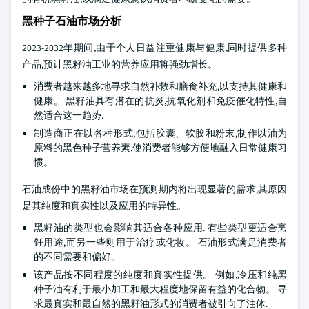
黑种子石油市场分析
2023-2032年期间,由于个人日益注重健康与健康,同时提供多种
产品,预计黑籽油工业的营养应用将强劲增长。
消费者越来越多地寻求自然补救和膳食补充,以支持其健康和
健康。 黑籽油具有潜在的抗炎,抗氧化剂和免疫催化特性,自
然适合这一趋势.
制造商正在以各种形式,包括胶囊、软胶和粉末,制作以油为
原料的黑色种子营养素,使消费者能够方便地融入日常健康习
惯。
石油成份中的黑籽油市场在预测期内将出现显著的需求,其原因
是其纯度和真实性以及应用的特异性。
黑籽油的类型也会影响其适合各种应用. 有些类型更适合烹
饪用途,而另一些则用于治疗或化妆。 石油形式满足消费者
的不同需要和偏好。
该产品按不同程度的纯度和真实性提供。 例如,冷压和纯黑
种子油有利于最小加工和最大程度地保留有益的化合物。 寻
求最真实和最自然的黑籽油形式的消费者被引向了油体.