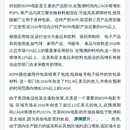
特别的BOPA电影是主要的产品部分,在预测时间内,CAGR将增长
约9%. 将产品与其它聚合物材料相混合,可提高其屏障特性,使其
能被广泛用于各种包装。 在特产部分中,双层和三层产品类型被
广泛使用,在2016年综合占特产BOPA电影产业总量的60%以上.
根据应用情况,该行业分为食品和饮料、医药和制药、电子产品
和其他用途,如气球、家用产品、书版等。 食品与饮料是2016年
占总市场70%以上的最显著应用部分. 在预测的时间内,这一部分
将增长11%以上。 北美和亚太食品和饮料包装业的高增长将推
动这些部门在未来数年的增长。
BOPA膜也被用作包装锂离子电池,电路板等电子组件的软包装
材料. 这一部门在2016年创造了约2.4亿美元的收入,并将在预测
的时间范围内增长10%以上的CAGR.
由于美国食品包装业蓬勃发展,北美是一个重要的BOPA电影市
场. 区域市场在2016年创造了超过1.2亿美元的收入,在预测期
间,CAGR将增长约10.5%. 北美BOPA电影的市场份额低于欧洲和
亚太地区,因为其他电影受到欢迎。
屏障胶片
。 。 。 。 然而,
由于国内生产能力的提高和从其他区域的进口增加,该区域今后