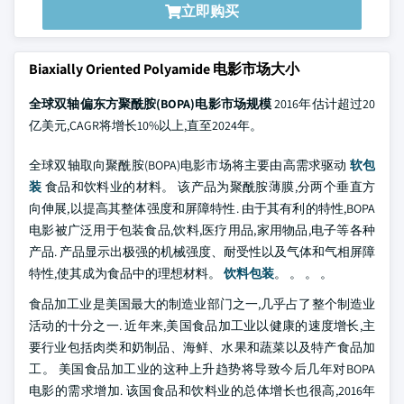
立即购买
Biaxially Oriented Polyamide 电影市场大小
全球双轴偏东方聚酰胺(BOPA)电影市场规模
2016年估计超过20
亿美元,CAGR将增长10%以上,直至2024年。
全球双轴取向聚酰胺(BOPA)电影市场将主要由高需求驱动
软包
装
食品和饮料业的材料。 该产品为聚酰胺薄膜,分两个垂直方
向伸展,以提高其整体强度和屏障特性. 由于其有利的特性,BOPA
电影被广泛用于包装食品,饮料,医疗用品,家用物品,电子等各种
产品. 产品显示出极强的机械强度、耐受性以及气体和气相屏障
特性,使其成为食品中的理想材料。
饮料包装
。 。 。 。
食品加工业是美国最大的制造业部门之一,几乎占了整个制造业
活动的十分之一. 近年来,美国食品加工业以健康的速度增长,主
要行业包括肉类和奶制品、海鲜、水果和蔬菜以及特产食品加
工。 美国食品加工业的这种上升趋势将导致今后几年对BOPA
电影的需求增加. 该国食品和饮料业的总体增长也很高,2016年