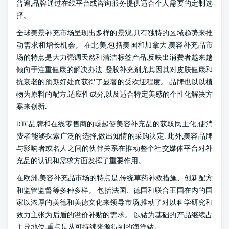
普遍,品牌通过在线平台或咨询服务提供适合个人需要的定制选
择。
全球美景补充市场呈现出多样的景观,具有独特的区域趋势来推
动需求和增长机会。 在北美,包括美国和加拿大,美容补充品市
场的特点是大力强调天然和清洁标签产品,反映出消费者越来越
倾向于注重健康的解决办法. 凝胶补充剂尤其因其对皮肤健康和
抗衰老的预期好处而获得了显著的受欢迎程度。 品牌也以以植
物为原料的配方,适应性成分,以及适合特定美感的个性化解决方
案来创新.
DTC品牌和在线零售商的崛起使美容补充品的获取民主化,使消
费者能够探索广泛的选择,做出知情的采购决定. 此外,美容品牌
与影响者或名人之间的伙伴关系在推动整个社交媒体平台对补
充品的认识和需求方面发挥了重要作用。
在欧洲,美容补充品市场的特点是,传统草药补救措施、创新配方
和监管监督等多种多样。 包括法国、德国和联合王国在内的国
家以浓厚的美德和美德文化来领导市场,推动了对以科学研究和
效力主张为后盾的溢价补贴的需求。 以钴为基础的产品继续占
主导地位,重点是从可持续来源得到的海洋钴。