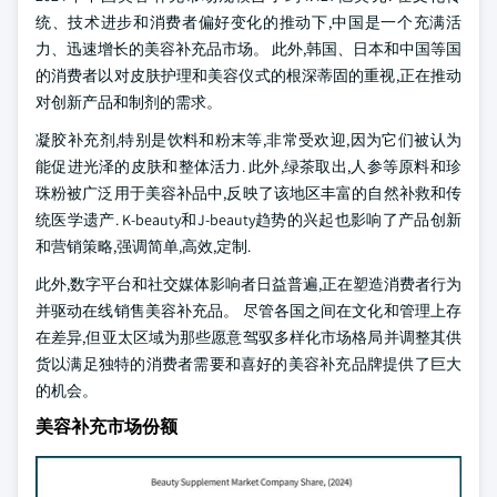
统、技术进步和消费者偏好变化的推动下,中国是一个充满活
力、迅速增长的美容补充品市场。 此外,韩国、日本和中国等国
的消费者以对皮肤护理和美容仪式的根深蒂固的重视,正在推动
对创新产品和制剂的需求。
凝胶补充剂,特别是饮料和粉末等,非常受欢迎,因为它们被认为
能促进光泽的皮肤和整体活力. 此外,绿茶取出,人参等原料和珍
珠粉被广泛用于美容补品中,反映了该地区丰富的自然补救和传
统医学遗产. K-beauty和J-beauty趋势的兴起也影响了产品创新
和营销策略,强调简单,高效,定制.
此外,数字平台和社交媒体影响者日益普遍,正在塑造消费者行为
并驱动在线销售美容补充品。 尽管各国之间在文化和管理上存
在差异,但亚太区域为那些愿意驾驭多样化市场格局并调整其供
货以满足独特的消费者需要和喜好的美容补充品牌提供了巨大
的机会。
美容补充市场份额