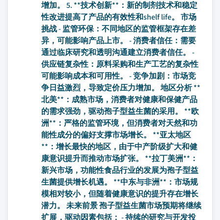
增加。 5. **技术创新**：新的制剂技术和稳定
性改进提高了产品的有效性和shelf life。 市场
挑战 - 监管环保：不同地区的监管框架存在差
异，可能影响产品上市。 - 消费者信任：需要
通过临床研究和透明沟通建立消费者信任。 -
供应链复杂性：原料采购和生产工艺的复杂性
可能影响成本和可用性。 - 竞争加剧：市场竞
争日益激烈，导致定价压力增加。 地区分析 **
北美**：成熟市场，消费者对健康和保健产品
的需求强劲，驱动孢子型益生菌的采用。 **欧
洲**：严格的监管环境，但消费者对天然和功
能性成分的偏好支撑市场增长。 **亚太地区
**：增长最快的地区，由于中产阶级扩大和健
康意识提升而推动市场扩张。 **拉丁美洲**：
新兴市场，功能性食品行业的发展为孢子型益
生菌提供增长机遇。 **中东与非洲**：市场规
模相对较小，但随着健康意识的提升存在增长
潜力。 未来前景 孢子型益生菌市场预期将继续
扩展，驱动因素包括： - 持续的研究与开发投