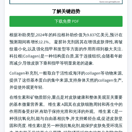
了解关键趋势
下载免费 PDF
根据补助类型,2024年的科拉根补助价值为9.837亿美元,预计在
预测期间将增长12.1%。 凝胶补充剂因其在增强皮肤弹性,将皱
纹最小化,以及强化指甲和发型等方面的作用而得到极大关注.
科拉根(Collagen)是一种结构蛋白质,富于连接组织,会随着年龄
而减少,导致皮肤下垂和指甲等明显衰老的迹象.
Collagen补充剂,一般取自于活性或海洋的collagen等动物来源,
提供了这些基本蛋白的集中来源,支持身体天然的collagen生产,
并促使外观更年轻.
在维生素和矿物质部分,重点是对皮肤健康和整体美观至关重要
的基本微量营养素。 维生素 A因其在皮肤细胞周转和再生中的
作用而备受好评,有助于保持光滑和光泽的外观。 维生素 C是一
种强抗氧化剂,能与自由基相抗争,并支持烯烃合成,促进皮肤坚
固和亮度. 维生素E是另一种强抗氧化剂,能保护皮肤免受环境压