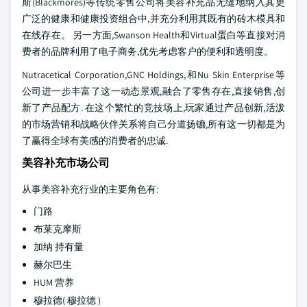
斯(Blackmores)等传统零售公司将美容补充品无缝地纳入其更
广泛的健康和健康投资组合中,并充分利用其既有的砖木模具和
在线存在。 另一方面,Swanson Health和Virtual蛋白等直接对消
费者的品牌利用了电子商务,优先考虑客户的便利和透明度。
Nutracetical Corporation,GNC Holdings,和Nu Skin Enterprise等
公司进一步丰富了这一动态景观,融合了零售存在,直接销售,创
新了产品配方. 在这个繁忙的竞技场上,玩家通过产品创新,活泼
的市场营销和战略伙伴关系将自己分道扬镳,所有这一切都是为
了赢得全球有美感的消费者的忠诚.
美容补充市场公司
从事美容补充行业的主要角色有:
门路
布莱克摩斯
加纳 持有量
赫尔巴生
HUM 营养
穆拉德( 穆拉德 )