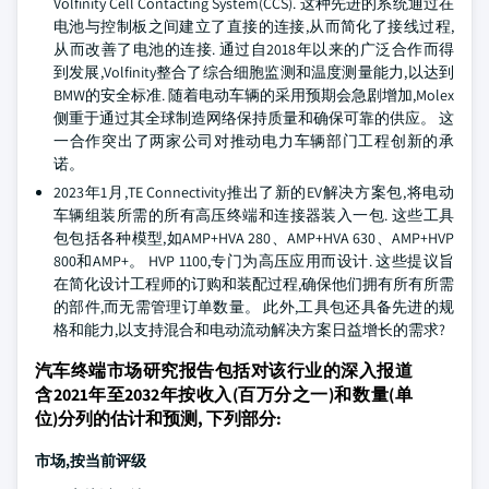
Volfinity Cell Contacting System(CCS). 这种先进的系统通过在
电池与控制板之间建立了直接的连接,从而简化了接线过程,
从而改善了电池的连接. 通过自2018年以来的广泛合作而得
到发展,Volfinity整合了综合细胞监测和温度测量能力,以达到
BMW的安全标准. 随着电动车辆的采用预期会急剧增加,Molex
侧重于通过其全球制造网络保持质量和确保可靠的供应。 这
一合作突出了两家公司对推动电力车辆部门工程创新的承
诺。
2023年1月,TE Connectivity推出了新的EV解决方案包,将电动
车辆组装所需的所有高压终端和连接器装入一包. 这些工具
包包括各种模型,如AMP+HVA 280、AMP+HVA 630、AMP+HVP
800和AMP+。 HVP 1100,专门为高压应用而设计. 这些提议旨
在简化设计工程师的订购和装配过程,确保他们拥有所有所需
的部件,而无需管理订单数量。 此外,工具包还具备先进的规
格和能力,以支持混合和电动流动解决方案日益增长的需求?
汽车终端市场研究报告包括对该行业的深入报道
含2021年至2032年按收入(百万分之一)和数量(单
位)分列的估计和预测, 下列部分:
市场,按当前评级