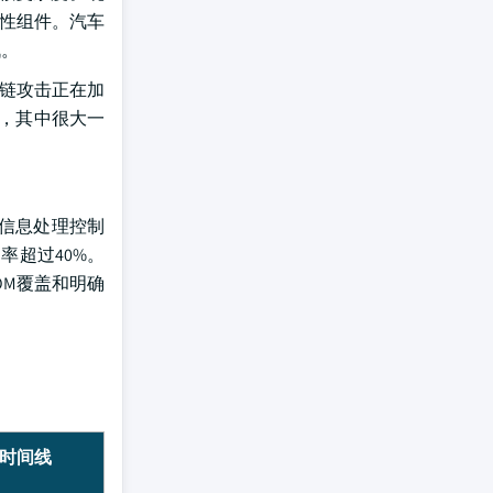
递性组件。汽车
战。
应链攻击正在加
披露，其中很大一
程信息处理控制
率超过40%。
OM覆盖和明确
时间线