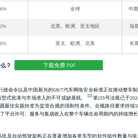
26%
全球
中期
21%
北美、欧洲、亚太地区
短
20%
亚太、欧洲、北美
长
什么？
下载免费 PDF
美国第14028号行政命令以及中国新兴的GB/T汽车网络安全标准正在推动整车
[2]
辆型式批准与市场准入的不可或缺基线。
第155号法规已于20
自愿最佳实践转变为监管合规的强制性条件。合规路径要求持续S
了平台许可、服务与集成收入在整个车辆生命周期内的持续增长
更新系统及自动驾驶架构正在显著增加各类车型的软件组件数量与