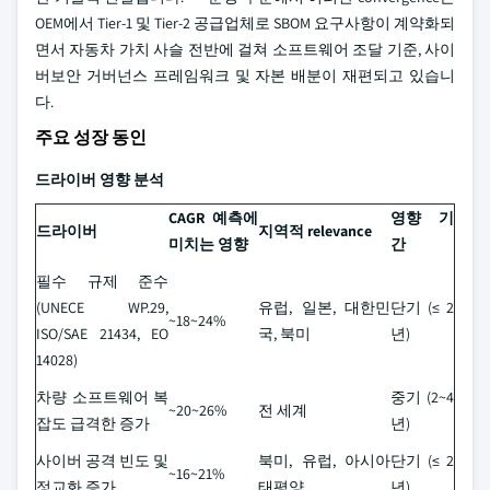
OEM에서 Tier-1 및 Tier-2 공급업체로 SBOM 요구사항이 계약화되
면서 자동차 가치 사슬 전반에 걸쳐 소프트웨어 조달 기준, 사이
버보안 거버넌스 프레임워크 및 자본 배분이 재편되고 있습니
다.
주요 성장 동인
드라이버 영향 분석
CAGR 예측에
영향 기
드라이버
지역적 relevance
미치는 영향
간
필수 규제 준수
(UNECE WP.29,
유럽, 일본, 대한민
단기 (≤ 2
~18~24%
ISO/SAE 21434, EO
국, 북미
년)
14028)
차량 소프트웨어 복
중기 (2~4
~20~26%
전 세계
잡도 급격한 증가
년)
사이버 공격 빈도 및
북미, 유럽, 아시아
단기 (≤ 2
~16~21%
정교화 증가
태평양
년)