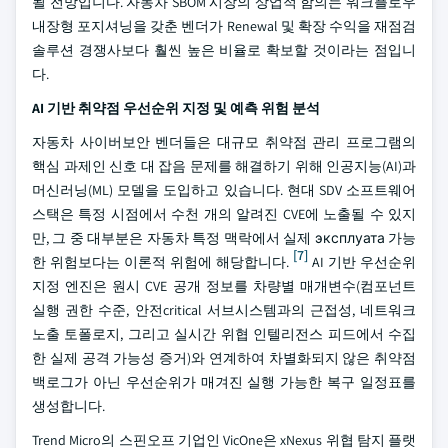
될 전망입니다. 자동차 SBOM 시장의 상업적 함의는 워크플로우
내장형 포지셔닝을 갖춘 벤더가 Renewal 및 확장 수익을 재점검
솔루션 경쟁사보다 훨씬 높은 비율로 확보할 것이라는 점입니
다.
AI 기반 취약점 우선순위 지정 및 예측 위험 분석
자동차 사이버보안 벤더들은 대규모 취약점 관리 프로그램의
핵심 과제인 신호 대 잡음 문제를 해결하기 위해 인공지능(AI)과
머신러닝(ML) 모델을 도입하고 있습니다. 현대 SDV 소프트웨어
스택은 특정 시점에서 수천 개의 알려진 CVE에 노출될 수 있지
만, 그 중 대부분은 자동차 특정 맥락에서 실제 эксплуата 가능
[7]
한 위험보다는 이론적 위험에 해당합니다.
AI 기반 우선순위
지정 엔진은 원시 CVE 공개 정보를 차량별 매개변수(컴포넌트
실행 권한 수준, 안전critical 서브시스템과의 근접성, 네트워크
노출 토폴로지, 그리고 실시간 위협 인텔리전스 피드에서 수집
한 실제 공격 가능성 증거)와 연계하여 차별화되지 않은 취약점
백로그가 아닌 우선순위가 매겨진 실행 가능한 복구 일정표를
생성합니다.
Trend Micro의 스핀오프 기업인 VicOne은 xNexus 위협 탐지 플랫