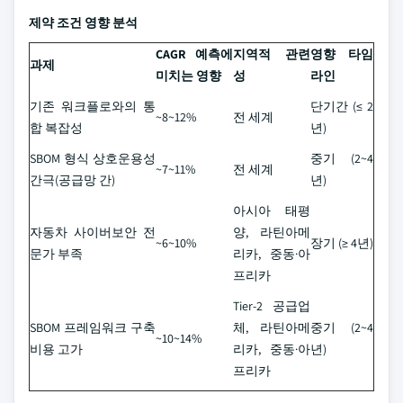
제약 조건 영향 분석
CAGR 예측에
지역적 관련
영향 타임
과제
미치는 영향
성
라인
기존 워크플로와의 통
단기간 (≤ 2
~8~12%
전 세계
합 복잡성
년)
SBOM 형식 상호운용성
중기 (2~4
~7~11%
전 세계
간극(공급망 간)
년)
아시아 태평
자동차 사이버보안 전
양, 라틴아메
~6~10%
장기 (≥ 4년)
문가 부족
리카, 중동·아
프리카
Tier-2 공급업
SBOM 프레임워크 구축
체, 라틴아메
중기 (2~4
~10~14%
비용 고가
리카, 중동·아
년)
프리카