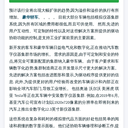
预计该行业将出现大幅扩张的趋势,因为溢价和溢价的执行有所
增加。
豪华轿车
。 。 。 。 目前大部分车辆包括模拟仪器集群
系统,因为所有区域的费用都很低,而且可供使用。 然而,先进的
用户互动性、可定制的特性以及对这些解决方案所提供的驱动
协助功能的控制,是支持工业扩展前景的主要因素。
新开发的客车和豪华车辆日益电气化和数字化,正在推动汽车数
字仪器集群市场的增长。 需求的原因是,由于可定制和安全的特
点,将完全可重新配置的集群纳入豪华车辆。 由于客户要求和车
辆数字化趋势,集群制造商正在开发显示尺寸更大的解决方案。
先进的解决方案包括改进图形和显示,为驱动程序提供更好的信
息. 此外,为提供更好的用户经验而改变的车辆设计和内部正在
影响全球汽车部门,导致工业增长。 包括奥迪 沃尔沃 美洲虎 琪
亚 Tesla等正在其车辆中安装数字仪器集群. 例如,在2019年6月,
基亚汽车公司宣布计划以1920x720像素的分辨率在即将到来的
汽车上推出全数字化12.3英寸新仪器集群.
这些系统在复杂和耗时的模拟替代品方面的好处包括简单的阅
读和易懂的数字显示面板。 他们还协助车辆修理和诊断工作,提