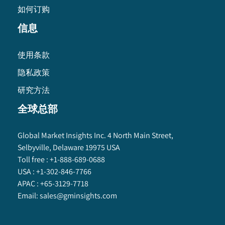
如何订购
信息
使用条款
隐私政策
研究方法
全球总部
Global Market Insights Inc. 4 North Main Street,
Selbyville, Delaware 19975 USA
Toll free :
+1-888-689-0688
USA :
+1-302-846-7766
APAC :
+65-3129-7718
Email:
sales@gminsights.com