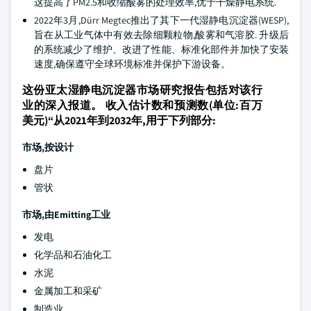
这提高了PM2.5和收缩酸雾的处理效率,优于干燥静电系统.
2022年3月,Dürr Megtec推出了其下一代湿静电沉淀器(WESP),
旨在从工业气体中有效去除细颗粒物,酸雾和气溶胶. 升级后
的系统减少了维护、改进了性能、标准化部件并加快了安装
速度,确保遵守全球环境标准并保护下游设备。
这份亚太湿静电沉淀器市场研究报告包括对该行
业的深入报道。 收入估计数和预测数(单位:百万
美元)“从2021年到2032年,用于下列部分:
市场,按设计
盘片
管状
市场,由Emitting工业
发电
化学品和石油化工
水泥
金属加工和采矿
制造业