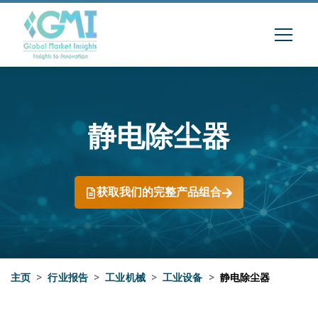
静电除尘器
获取我们的完整产品组合
主页
>
行业报告
>
工业机械
>
工业设备
>
静电除尘器