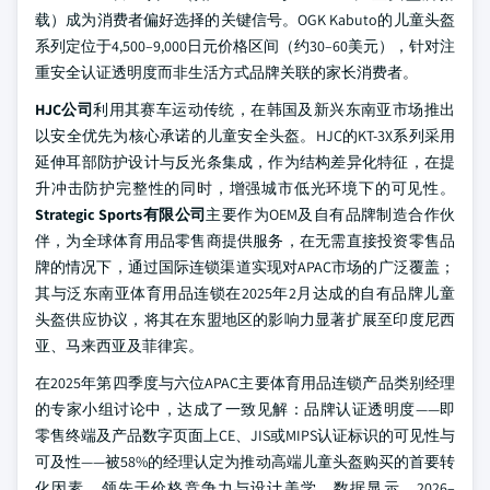
载）成为消费者偏好选择的关键信号。OGK Kabuto的儿童头盔
系列定位于4,500–9,000日元价格区间（约30–60美元），针对注
重安全认证透明度而非生活方式品牌关联的家长消费者。
HJC公司
利用其赛车运动传统，在韩国及新兴东南亚市场推出
以安全优先为核心承诺的儿童安全头盔。HJC的KT-3X系列采用
延伸耳部防护设计与反光条集成，作为结构差异化特征，在提
升冲击防护完整性的同时，增强城市低光环境下的可见性。
Strategic Sports有限公司
主要作为OEM及自有品牌制造合作伙
伴，为全球体育用品零售商提供服务，在无需直接投资零售品
牌的情况下，通过国际连锁渠道实现对APAC市场的广泛覆盖；
其与泛东南亚体育用品连锁在2025年2月达成的自有品牌儿童
头盔供应协议，将其在东盟地区的影响力显著扩展至印度尼西
亚、马来西亚及菲律宾。
在2025年第四季度与六位APAC主要体育用品连锁产品类别经理
的专家小组讨论中，达成了一致见解：品牌认证透明度——即
零售终端及产品数字页面上CE、JIS或MIPS认证标识的可见性与
可及性——被58%的经理认定为推动高端儿童头盔购买的首要转
化因素，领先于价格竞争力与设计美学。数据显示，2026–