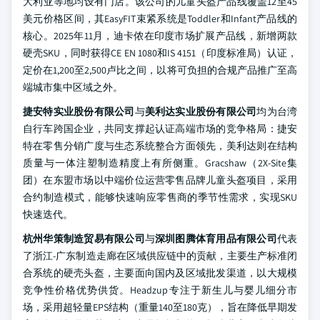
大利亚等地均设有门店。该公司的儿童头盔产品线覆盖12至45
美元价格区间，其EasyFIT束紧系统是Toddler和Infant产品线的
核心。2025年11月，迪卡侬在印度市场扩展产品线，新增两款
硬壳SKU，同时获得CE EN 1080和IS 4151（印度标准局）认证，
定价在1,200至2,500卢比之间，以将可负担的合规产品推广至高
端城市集中区域之外。
捷安特实业股份有限公司
与
美利达实业股份有限公司
均为台湾
自行车跨国企业，共同支撑起认证高端市场的竞争格局：捷安
特在零售分销广度与生态系统整合方面领先，美利达则在结构
质量与一体注塑制造精度上有所侧重。Gracshaw（2X-Site集
团）在东盟市场以中端价位运营零售品牌儿童头盔项目，采用
合约制造模式，能够快速响应零售商的季节性需求，实现SKU
快速迭代。
杭州华策制造贸易有限公司
与
深圳图腾体育用品有限公司
代表
了浙江-广东制造走廊在区域供应链中的贡献，主要生产标准闭
合系统的硬壳头盔，主要面向国内及区域批发渠道，以大规模
竞争性价格优势供货。Headzup专注于新生儿与婴儿细分市
场，采用超轻量EPS结构（重量140至180克），旨在降低早期发