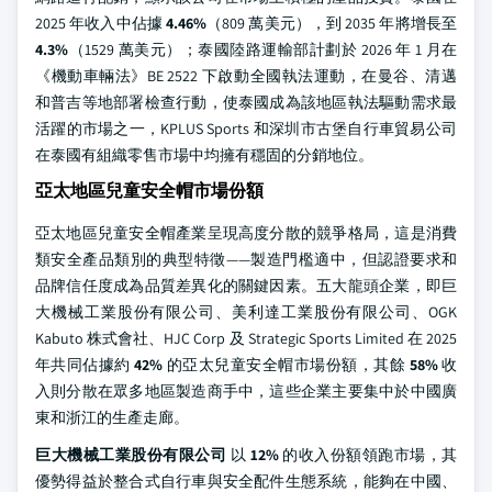
2025 年收入中佔據
4.46%
（809 萬美元），到 2035 年將增長至
4.3%
（1529 萬美元）；泰國陸路運輸部計劃於 2026 年 1 月在
《機動車輛法》BE 2522 下啟動全國執法運動，在曼谷、清邁
和普吉等地部署檢查行動，使泰國成為該地區執法驅動需求最
活躍的市場之一，KPLUS Sports 和深圳市古堡自行車貿易公司
在泰國有組織零售市場中均擁有穩固的分銷地位。
亞太地區兒童安全帽市場份額
亞太地區兒童安全帽產業呈現高度分散的競爭格局，這是消費
類安全產品類別的典型特徵——製造門檻適中，但認證要求和
品牌信任度成為品質差異化的關鍵因素。五大龍頭企業，即巨
大機械工業股份有限公司、美利達工業股份有限公司、OGK
Kabuto 株式會社、HJC Corp 及 Strategic Sports Limited 在 2025
年共同佔據約
42%
的亞太兒童安全帽市場份額，其餘
58%
收
入則分散在眾多地區製造商手中，這些企業主要集中於中國廣
東和浙江的生產走廊。
巨大機械工業股份有限公司
以
12%
的收入份額領跑市場，其
優勢得益於整合式自行車與安全配件生態系統，能夠在中國、