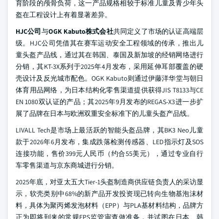
育阶段的颅骨负荷，这一产品规格相较于标准儿童及青少年头
盔在工程设计上有着显著差异。
HJC公司
与
OGK Kabuto株式会社
共同定义了市场的认证高端层
级。HJC公司凭借其在赛车运动安全工程领域的传承，推出儿
童头盔产品线，通过其在韩国、泰国及新加坡的经销网络进行
分销，其KT-3X系列于2025年4月发布，采用延伸耳部覆盖的硬
壳设计及反光城市配色。OGK Kabuto则通过伊藤洋华堂与朝日
体育用品网络，为日本结构化零售渠道提供获得JIS T8133与CE
EN 1080双认证的产品；其2025年9月发布的REGAS-X3进一步扩
展了品牌在日本与欧洲双重安全标准下的儿童头盔产品线。
LIVALL Tech是市场上最活跃的智能头盔品牌，其BK3 Neo儿童
款于2026年6月发布，集成跌落检测传感器、LED指示灯及SOS
连接功能，售价399元人民币（约合55美元），通过专业自行
车零售渠道与京东商城进行分销。
2025年底，对亚太五大Tier-1头盔制造商供应链负责人的采访显
示，软壳类别中68%的新产品开发投资现已转向生物基泡沫材
料，具体为聚丙烯发泡材料（EPP）与PLA基材料结构，品牌方
正为即将到来的常规EPS监管审查做准备，并试图在日本、韩