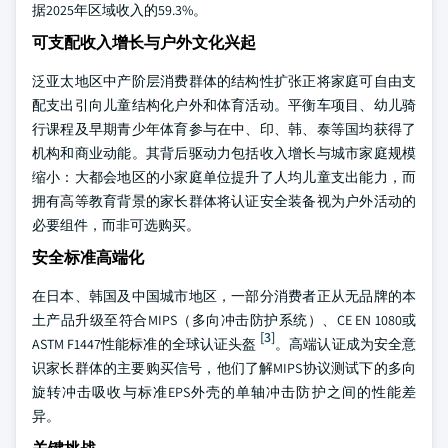
据2025年区域收入的59.3%。
可支配收入增长与户外文化兴起
泛亚太地区中产阶层消费群体的结构性扩张正将家庭可自由支
配支出引向儿童结构化户外和体育活动。平衡车项目、幼儿骑
行课程及早期青少年体育参与在中、印、韩、泰等国均获得了
机构和商业动能。其背后驱动力包括收入增长与城市家庭规模
缩小：大都会地区的小家庭单位提升了人均儿童支出能力，而
拥有高等教育背景的家长群体将认证安全装备视为户外活动的
必要组件，而非可选购买。
安全标准高端化
在日本、韩国及中国城市地区，一部分消费者正从无品牌的本
土产品升级至符合MIPS（多向冲击防护系统）、CE EN 1080或
[3]
ASTM F1447性能标准的全球认证头盔
。高端认证成为安全意
识家长群体的主要购买信号，他们了解MIPS协议测试下的多向
旋转冲击吸收与标准EPS外壳的单轴冲击防护之间的性能差
异。