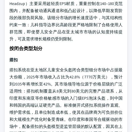
Headzup）主要采用超轻质EPS材质，重量控制在140–180克范
围内，并配备被动通风通道和低凸起设计，以降低早期发育阶
段的颈部负荷风险。该细分市场的增长速度适中，与其结构性
约束一致：儿科指导边界比高龄段更严格地限制了合格使用人
群范围，即使婴儿安全产品在亚太城市市场的认知度持续提
升，可及需求增长规模仍受到限制。
按闭合类型划分
搭扣
搭扣系统在亚太地区儿童安全头盔闭合类型细分市场中占据最
大份额，2025年市场收入占比为42.8%（7770万美元），预计
到2035年将增长至42%。其市场领导地位源于价格层级的广泛
适用性：搭扣机制覆盖从8美元到80美元的完整产品谱系，从
印度和东南亚等价格敏感市场的入门级EPS泡沫头盔，到中国
和韩国的高端认证硬壳产品。标准侧开式搭扣系统操作直观、
维护需求低，且单位制造成本低，使其在品牌商为可负担价位
和大规模生产优化时备受青睐。在印度和泰国等合规驱动的市
场中，配备搭扣的头盔模型是监管层级的默认配置，因其在上