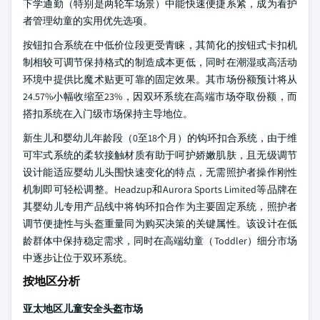
下学通勤（特别是两轮车场景）中能快速便捷系紧，成为看护
者管理幼童的实用优先选项。
按钮扣合系统在中低价位段更受青睐，其简化的按钮式卡扣机
制相较可调节保持格式的制造成本更低，同时在潮湿或高活动
环境中提供比魔术贴更可靠的固定效果。其市场份额预计将从
24.57%小幅收缩至23%，因双环系统在高端市场夺取份额，而
搭扣系统在入门级市场保持主导地位。
新生儿和婴幼儿年龄段（0至18个月）的钩环扣合系统，由于维
可牢式系统的柔软接触材质有助于呵护娇嫩肌肤，且无级调节
设计能适应婴幼儿头围快速变化的特点，无需照护者操作刚性
机制即可轻松调整。Headzup和Aurora Sports Limited等品牌在
其婴幼儿专用产品线中将钩环扣合作为主要固定系统，照护者
调节便捷性与头盔重量同为购买决策的关键属性。该设计在低
龄群体中保持稳定需求，同时在高端幼童（Toddler）细分市场
中逐步让位于双环系统。
按地区分析
亚太地区儿童安全头盔市场