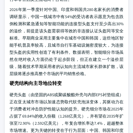
2026年第一季度针对中国、印度和韩国共280名家长的消费者
调研显示，中国一线城市中有54%的受访者表示愿意为包含跌
倒检测和紧急通知等智能功能的连接型头盔支付至少高出30%
的溢价，前提是该头盔需获得等效的非连接认证头盔同等安全
标准。早期商业采用主要集中在城市中国和韩国，这些地区智
能手机普及率较高，且城市自行车基础设施密度较大，为连接
型头盔的实用性创造了有利条件。数据表明，智能细分市场虽
然在绝对收入方面仍处于起步阶段，但正在建立一个溢价层
级，随着技术早期采用者的认知向主流城市家长群体扩散，该
层级将逐步推高整个市场的平均销售价格。
硬壳结构向主导地位转变
硬壳头盔（由坚固的ABS或聚碳酸酯外壳与内部EPS衬垫组成）
正在亚太城市市场以加速态势取代软壳泡沫变体，其驱动力在
于消费者对冲击防护性能认知的提升。硬壳细分市场在2025年
占据了69.84%的收入份额（1.268亿美元），并有望在2035年扩
张至72.90%（2.592亿美元），年复合增长率达7.4%，超越整体
市场增速。更为关键的转变在于行为层面：中国、韩国和印度