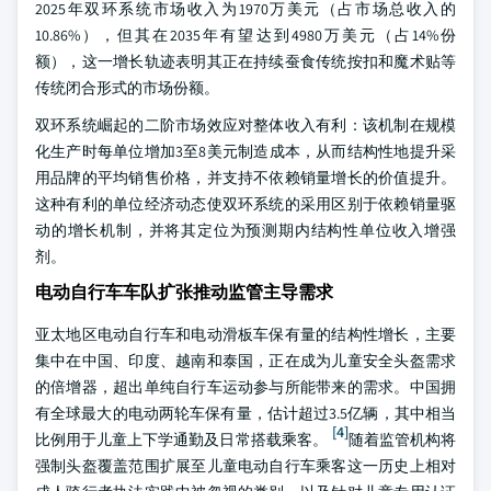
2025年双环系统市场收入为1970万美元（占市场总收入的
10.86%），但其在2035年有望达到4980万美元（占14%份
额），这一增长轨迹表明其正在持续蚕食传统按扣和魔术贴等
传统闭合形式的市场份额。
双环系统崛起的二阶市场效应对整体收入有利：该机制在规模
化生产时每单位增加3至8美元制造成本，从而结构性地提升采
用品牌的平均销售价格，并支持不依赖销量增长的价值提升。
这种有利的单位经济动态使双环系统的采用区别于依赖销量驱
动的增长机制，并将其定位为预测期内结构性单位收入增强
剂。
电动自行车车队扩张推动监管主导需求
亚太地区电动自行车和电动滑板车保有量的结构性增长，主要
集中在中国、印度、越南和泰国，正在成为儿童安全头盔需求
的倍增器，超出单纯自行车运动参与所能带来的需求。中国拥
有全球最大的电动两轮车保有量，估计超过3.5亿辆，其中相当
[4]
比例用于儿童上下学通勤及日常搭载乘客。
随着监管机构将
强制头盔覆盖范围扩展至儿童电动自行车乘客这一历史上相对