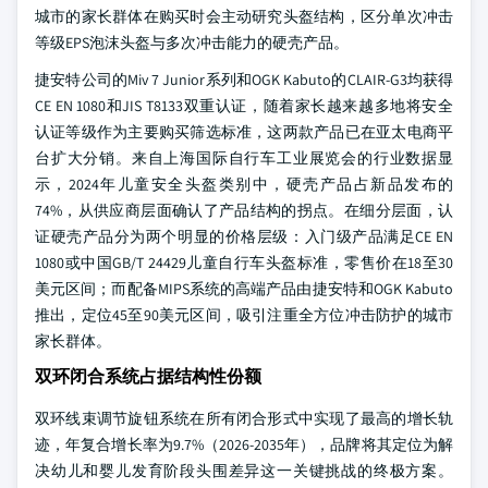
城市的家长群体在购买时会主动研究头盔结构，区分单次冲击
等级EPS泡沫头盔与多次冲击能力的硬壳产品。
捷安特公司的Miv 7 Junior系列和OGK Kabuto的CLAIR-G3均获得
CE EN 1080和JIS T8133双重认证，随着家长越来越多地将安全
认证等级作为主要购买筛选标准，这两款产品已在亚太电商平
台扩大分销。来自上海国际自行车工业展览会的行业数据显
示，2024年儿童安全头盔类别中，硬壳产品占新品发布的
74%，从供应商层面确认了产品结构的拐点。在细分层面，认
证硬壳产品分为两个明显的价格层级：入门级产品满足CE EN
1080或中国GB/T 24429儿童自行车头盔标准，零售价在18至30
美元区间；而配备MIPS系统的高端产品由捷安特和OGK Kabuto
推出，定位45至90美元区间，吸引注重全方位冲击防护的城市
家长群体。
双环闭合系统占据结构性份额
双环线束调节旋钮系统在所有闭合形式中实现了最高的增长轨
迹，年复合增长率为9.7%（2026-2035年），品牌将其定位为解
决幼儿和婴儿发育阶段头围差异这一关键挑战的终极方案。