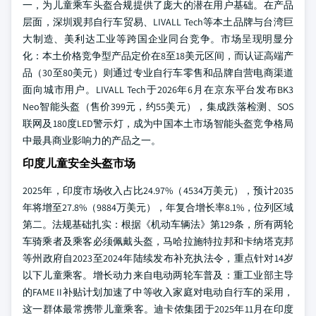
一，为儿童乘车头盔合规提供了庞大的潜在用户基础。在产品
层面，深圳观邦自行车贸易、LIVALL Tech等本土品牌与台湾巨
大制造、美利达工业等跨国企业同台竞争。市场呈现明显分
化：本土价格竞争型产品定价在8至18美元区间，而认证高端产
品（30至80美元）则通过专业自行车零售和品牌自营电商渠道
面向城市用户。LIVALL Tech于2026年6月在京东平台发布BK3
Neo智能头盔（售价399元，约55美元），集成跌落检测、SOS
联网及180度LED警示灯，成为中国本土市场智能头盔竞争格局
中最具商业影响力的产品之一。
印度儿童安全头盔市场
2025年，印度市场收入占比24.97%（4534万美元），预计2035
年将增至27.8%（9884万美元），年复合增长率8.1%，位列区域
第二。法规基础扎实：根据《机动车辆法》第129条，所有两轮
车骑乘者及乘客必须佩戴头盔，马哈拉施特拉邦和卡纳塔克邦
等州政府自2023至2024年陆续发布补充执法令，重点针对14岁
以下儿童乘客。增长动力来自电动两轮车普及：重工业部主导
的FAME II补贴计划加速了中等收入家庭对电动自行车的采用，
这一群体最常携带儿童乘客。迪卡侬集团于2025年11月在印度