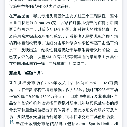
设施中举办的结构化动力游戏课程。
在产品层面，婴儿专用头盔设计主要关注三个工程属性：整体
重量目标控制在200–280克，以减轻对婴儿颈部的负荷；后脑
覆盖范围更广，以适应6–18个月婴儿相对较大的枕骨轮廓；以
及采用魔术贴或双环闭合系统，让看护者无需婴儿配合即可精
确调整佩戴松紧度。该细分市场的复合年增长率高于市场平均
水平，反映出这一结构性机遇仍处于早期消费者采用阶段，且
已获认证的婴儿头盔SKU在有组织零售渠道的渗透率主要集中
在中国和韩国的一线、二线城市门店网络中。
新生儿（0至6个月）
新生儿细分市场在2025年收入中占比为10.59%（1920万美
元），在年龄结构中增速最低，仅为5.3%，预计到2035年市场
份额将降至9.10%（3240万美元）。日本消费者厅及其他地区产
品安全监管机构的监管指导意见对新生儿年龄段佩戴头盔的颅
骨发育和重量阈值提出了具体要求，因此该细分市场的可及市
场主要限定在受监督活动场景，而非日常交通工具使用场景。
[6]
专注于该细分市场的品牌（包括Aurora Sports Limited和