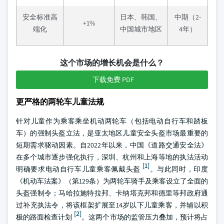
安全标准高
日本、韩国、
中期（2-
+1%
端化
中国城市地区
4年）
这个市场的增长机会是什么？
下载免费 PDF
更严格的两轮车儿童法规
针对儿童作为乘客乘坐机动两轮车（包括电动自行车和踏板
车）的强制头盔立法，是亚太地区儿童安全头盔市场最重要的
短期需求驱动因素。自2022年以来，中国《道路交通安全法》
在多个城市逐步强化执行，深圳、杭州和上海等地的执法活动
[1]
明确要求电动自行车儿童乘客佩戴头盔
。与此同时，印度
《机动车法案》（第129条）为两轮车骑手及乘客设立了全面的
头盔强制令；马哈拉施特拉邦、卡纳塔克邦和德里等邦政府通
过补充执法令，将该框架扩展至14岁以下儿童乘客，并辅以积
[2]
极的路面检查计划
。这两个市场的监管压力叠加，预计将占