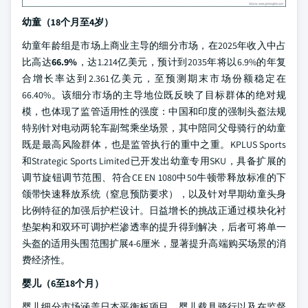
幼童（18个月至4岁）
幼童年龄组是市场上商业主导的细分市场，在2025年收入中占
比高达
66.9%
，达1.214亿美元，预计到2035年将以6.9%的年复
合增长率达到2.361亿美元，至预测期末市场份额稳定在
66.40%。该细分市场的主导地位既反映了目标群体的绝对规
模，也体现了监管适用性的强度：中国和印度的强制头盔法规
特别针对电动两轮车副驾乘坐场景，其中陪同父母骑行的幼童
既是最高风险群体，也是监管执行的重中之重。KPLUS Sports
和Strategic Sports Limited已开发出幼童专用SKU，具备扩展的
调节旋钮调节范围、符合CE EN 1080中50牛顿带释放标准的下
颌带快速释放系统（窒息预防要求），以及针对早期幼童头身
比例特征的加强后护栏设计。日益增长的挑战正通过模块化衬
垫架构和双环可调护栏渗透率的提升得到解决，后者可将单一
头盔的适用头围范围扩展4-6厘米，显著提升高端购买场景的消
费经济性。
婴儿（6至18个月）
婴儿细分市场涵盖日本平衡板项目、婴儿载具骑行以及在监督