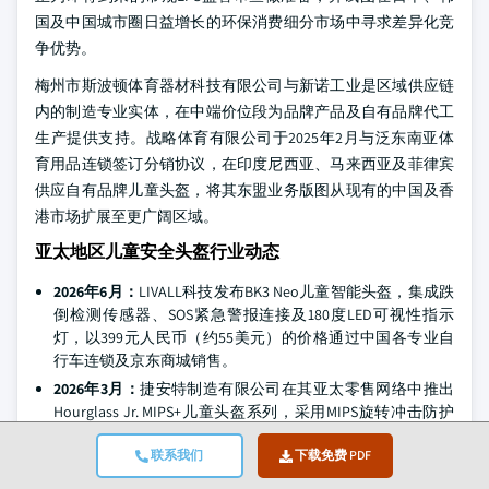
国及中国城市圈日益增长的环保消费细分市场中寻求差异化竞
争优势。
梅州市斯波顿体育器材科技有限公司与新诺工业是区域供应链
内的制造专业实体，在中端价位段为品牌产品及自有品牌代工
生产提供支持。战略体育有限公司于2025年2月与泛东南亚体
育用品连锁签订分销协议，在印度尼西亚、马来西亚及菲律宾
供应自有品牌儿童头盔，将其东盟业务版图从现有的中国及香
港市场扩展至更广阔区域。
亚太地区儿童安全头盔行业动态
2026年6月：
LIVALL科技发布BK3 Neo儿童智能头盔，集成跌
倒检测传感器、SOS紧急警报连接及180度LED可视性指示
灯，以399元人民币（约55美元）的价格通过中国各专业自
行车连锁及京东商城销售。
2026年3月：
捷安特制造有限公司在其亚太零售网络中推出
Hourglass Jr. MIPS+儿童头盔系列，采用MIPS旋转冲击防护
技术及可调双环束紧系统（头围尺寸44–54厘米），定位于
联系我们
下载免费 PDF
认证高端市场。
2026年1月：
泰国陆路运输部在《机动车辆法》BE 2522框架