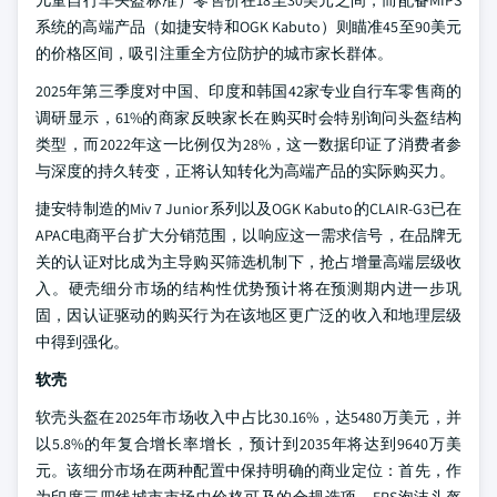
系统的高端产品（如捷安特和OGK Kabuto）则瞄准45至90美元
的价格区间，吸引注重全方位防护的城市家长群体。
2025年第三季度对中国、印度和韩国42家专业自行车零售商的
调研显示，61%的商家反映家长在购买时会特别询问头盔结构
类型，而2022年这一比例仅为28%，这一数据印证了消费者参
与深度的持久转变，正将认知转化为高端产品的实际购买力。
捷安特制造的Miv 7 Junior系列以及OGK Kabuto的CLAIR-G3已在
APAC电商平台扩大分销范围，以响应这一需求信号，在品牌无
关的认证对比成为主导购买筛选机制下，抢占增量高端层级收
入。硬壳细分市场的结构性优势预计将在预测期内进一步巩
固，因认证驱动的购买行为在该地区更广泛的收入和地理层级
中得到强化。
软壳
软壳头盔在2025年市场收入中占比30.16%，达5480万美元，并
以5.8%的年复合增长率增长，预计到2035年将达到9640万美
元。该细分市场在两种配置中保持明确的商业定位：首先，作
为印度三四线城市市场中价格可及的合规选项，EPS泡沫头盔