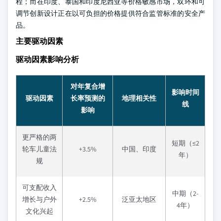
程；而在印度、泰国和印度尼西亚等价格敏感市场，双环和可
调节创新设计正在以可负担的价格提供符合监管标准的安全产
品。
主要驱动因素
驱动因素影响分析
对年复合增
影响时间
驱动因素
长率预测的
地理相关性
线
影响
更严格的两
短期（≤2
轮车儿童法
+3.5%
中国、印度
年）
规
可支配收入
中期（2-
增长与户外
+2.5%
泛亚太地区
4年）
文化兴起