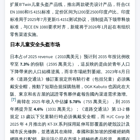
扩展B'Twin儿童头盔产品线，推出两款硬壳设计产品，符合CE
EN 1080和IS 4151标准，定价区间为1200至2500印度卢比。印度
标准局于2025年7月更新IS 4151测试协议，强制提高下颌带释放
标准，与CE EN 1080要求对齐，新规将于2026年1月起在有组织
零售渠道实施。
日本儿童安全头盔市场
日本占of 2025 revenue（2010萬美元）预计到 2035 年按比例收
窄至
7.3%
的份額（2595 萬美元），這反映的是由於青年人口
下降帶來的人口結構逆風，而非市場絕對萎縮。2023年6月日
本《道路交通法》修訂案規定所有騎行者（包括兒童）必須佩
戴安全帽，推動了短期合規採購熱潮，OGK Kabuto 也因此在大
阪、東京和名古屋的認證零售夥伴處報告國內渠道需求激增。
[7]
南韓在 2025 年收入中佔據
5.78%
（755 萬美元），到 2035
年將提升至
4.6%
（1031 萬美元）；《道路交通法》第 13-2 條
規定 13 歲以下兒童騎行時必須佩戴安全帽，而 HJC Corp 於
2025 年 4 月推出的 KT-3X 系列採用延伸耳部覆蓋的硬殼設計及
城市反光修飾，並透過其在南韓、泰國和新加坡的授權經銷商
網路進行配銷，顯示該公司在市場上積極的產品投資。泰國在