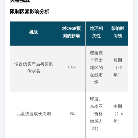
关键挑战
限制因素影响分析
对CAGR预
地理相
影响时
挑战
测的影响
关性
间线
覆盖整
个亚太
短期
假冒伪劣产品与劣质
-1.5%
地区的
（≤2
仿制品
在线市
年）
场
印度、
东南亚
中期
儿童快速成长周期
-1%
（价格
（2–4
敏感人
年）
群）