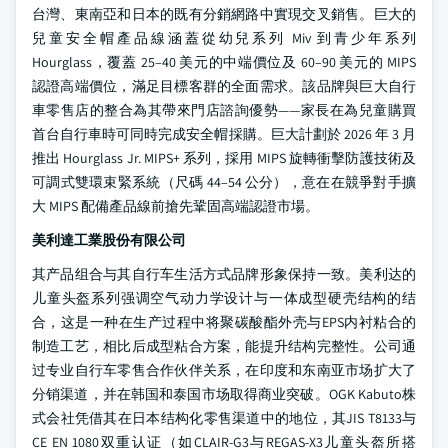
台灣、東南亞和日本的既有分銷網路中實現交叉銷售。巨大的
兒童安全帽產品線涵蓋從幼兒系列 Miv 到青少年系列
Hourglass，覆蓋 25–40 美元的中端價位及 60–90 美元的 MIPS
認證高端價位，滿足目標客群的全面需求。該品牌與巨大自行
車零售店的整合為其帶來門店諮詢優勢——家長在為兒童購買
首台自行車時可同時完成安全帽採購。巨大計劃於 2026 年 3 月
推出 Hourglass Jr. MIPS+ 系列，採用 MIPS 旋轉衝擊防護技術及
可調式雙環束緊系統（尺碼 44–54 公分），意在在競爭對手擴
大 MIPS 配備產品線前搶先鞏固高端認證市場。
美利達工業股份有限公司
其产品组合与其自行车生活方式品牌形象保持一致。美利达的
儿童头盔系列强调空气动力学设计与一体成型硬壳结构的结
合，这是一种在生产过程中将聚碳酸酯外壳与EPS内衬粘合的
制造工艺，相比后成型粘合方案，能提升结构完整性。公司通
过专业自行车零售合作伙伴关系，在印度和东南亚市场扩大了
分销渠道，并在韩国和泰国市场取得商业突破。OGK Kabuto株
式会社凭借其在日本结构化零售渠道中的地位，其JIS T8133与
CE EN 1080双重认证（如CLAIR-G3与REGAS-X3儿童头盔所搭