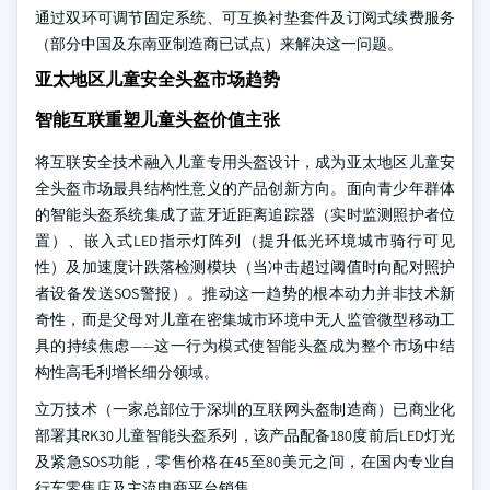
通过双环可调节固定系统、可互换衬垫套件及订阅式续费服务
（部分中国及东南亚制造商已试点）来解决这一问题。
亚太地区儿童安全头盔市场趋势
智能互联重塑儿童头盔价值主张
将互联安全技术融入儿童专用头盔设计，成为亚太地区儿童安
全头盔市场最具结构性意义的产品创新方向。面向青少年群体
的智能头盔系统集成了蓝牙近距离追踪器（实时监测照护者位
置）、嵌入式LED指示灯阵列（提升低光环境城市骑行可见
性）及加速度计跌落检测模块（当冲击超过阈值时向配对照护
者设备发送SOS警报）。推动这一趋势的根本动力并非技术新
奇性，而是父母对儿童在密集城市环境中无人监管微型移动工
具的持续焦虑——这一行为模式使智能头盔成为整个市场中结
构性高毛利增长细分领域。
立万技术（一家总部位于深圳的互联网头盔制造商）已商业化
部署其RK30儿童智能头盔系列，该产品配备180度前后LED灯光
及紧急SOS功能，零售价格在45至80美元之间，在国内专业自
行车零售店及主流电商平台销售。