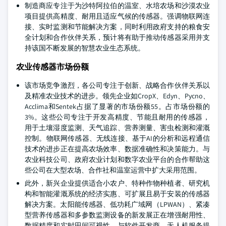
制造商应专注于为沙特阿拉伯的温室、水培农场和沙漠农业
项目提供高精度、耐用且适应气候的传感器。强调物联网连
接、实时监测和节能解决方案，同时利用政府支持的粮食安
全计划和合作伙伴关系，预计将有助于推动传感器采用并支
持该国不断发展的智慧农业生态系统。
农业传感器市场份额
该市场竞争激烈，各公司专注于创新、战略合作伙伴关系以
及精准农业技术的进步。领先企业如CropX、Edyn、Pycno、
Acclima和Sentek占据了显著的市场份额55。占市场份额的
3%。这些公司专注于开发高精度、节能且耐用的传感器，
用于土壤湿度监测、天气追踪、营养测量、害虫检测和灌溉
控制。物联网传感器、无线连接、基于AI的分析和远程通信
技术的进步正在提高农场效率、数据准确性和决策能力。与
农业科技公司、政府农业计划和数字农业平台的合作帮助这
些公司在大型农场、合作社和温室运营中扩大采用范围。
此外，新兴企业提供适合小农户、特种作物种植者、研究机
构和智能灌溉系统的经济实惠、可扩展且易于安装的传感器
解决方案。太阳能传感器、低功耗广域网（LPWAN）、紧凑
型营养传感器和多参数监测设备的新发展正在增强耐用性、
数据精度和实时田间可视性。与软件开发商、无人机服务提