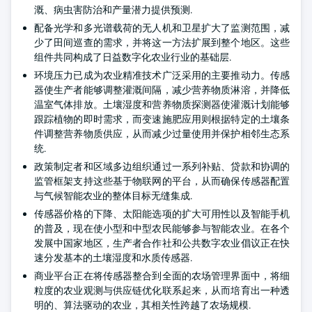
溉、病虫害防治和产量潜力提供预测.
配备光学和多光谱载荷的无人机和卫星扩大了监测范围，减
少了田间巡查的需求，并将这一方法扩展到整个地区。这些
组件共同构成了日益数字化农业行业的基础层.
环境压力已成为农业精准技术广泛采用的主要推动力。传感
器使生产者能够调整灌溉间隔，减少营养物质淋溶，并降低
温室气体排放。土壤湿度和营养物质探测器使灌溉计划能够
跟踪植物的即时需求，而变速施肥应用则根据特定的土壤条
件调整营养物质供应，从而减少过量使用并保护相邻生态系
统.
政策制定者和区域多边组织通过一系列补贴、贷款和协调的
监管框架支持这些基于物联网的平台，从而确保传感器配置
与气候智能农业的整体目标无缝集成.
传感器价格的下降、太阳能选项的扩大可用性以及智能手机
的普及，现在使小型和中型农民能够参与智能农业。在各个
发展中国家地区，生产者合作社和公共数字农业倡议正在快
速分发基本的土壤湿度和水质传感器.
商业平台正在将传感器整合到全面的农场管理界面中，将细
粒度的农业观测与供应链优化联系起来，从而培育出一种透
明的、算法驱动的农业，其相关性跨越了农场规模.