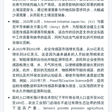
在将可持续性融入生产系统。在易受影响的地区部署的精准
土壤湿度探头，通过将灌溉量与作物实际需求同步，大幅减
少灌溉量，从而延长土壤湿度储备。
例如，2025年11月，Internet Initiative Japan Inc.（IIJ）与索
尼半导体解决方案公司（Sony）合作，为智能农业建立土壤
湿度传感器和灌溉导航服务。该合作的目的是支持农业实践
中工作质量和效率的提高，同时为抗击气候变化的可持续农
业做出贡献。
从2022年到2023年，农业传感器市场增长迅速，从16亿美元
增长到18亿美元。这是因为越来越多的人开始使用精准农
业、智能灌溉和自动化作物监测等技术。农民和企业使用传
感器检测土壤、水、天气和光线，以便根据数据做出更好的
决策。此外，更好的无线技术、物联网和节能传感器、政府
支持以及对环保农业的认知提高，都使市场增长速度超过预
期。例如，2025年7月，Pixxel与Coactive Science合作，提供
远程传感数据和实时传感器和摄像头馈送，以实现西班牙全
年永久作物的监测和估值。
面对人口增长预计将在本世纪下半叶将全球人口提升至90亿
至100亿，农业工业部门必须在不超过有限生态边界的情况
下提高产量。Sensors provide precision agriculture,