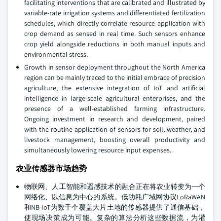
facilitating interventions that are calibrated and illustrated by
variable-rate irrigation systems and differentiated fertilization
schedules, which directly correlate resource application with
crop demand as sensed in real time. Such sensors enhance
crop yield alongside reductions in both manual inputs and
environmental stress.
Growth in sensor deployment throughout the North America
region can be mainly traced to the initial embrace of precision
agriculture, the extensive integration of IoT and artificial
intelligence in large-scale agricultural enterprises, and the
presence of a well-established farming infrastructure.
Ongoing investment in research and development, paired
with the routine application of sensors for soil, weather, and
livestock management, boosting overall productivity and
simultaneously lowering resource input expenses.
农业传感器市场趋势
物联网、人工智能和遥感技术的融合正在将农业转变为一个
网络化、以信息为中心的系统。低功耗广域网协议LoRaWAN
和NB-IoT为数千个覆盖大片土地的传感器提供了通信基础，
使现场决策成为可能。复杂的算法分析这些数据流，为灌